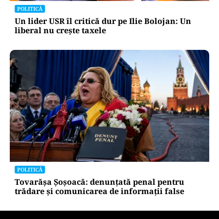
proprietar a scos din conturi 187 de milioane de
dolari
POLITICĂ
Un lider USR îl critică dur pe Ilie Bolojan: Un
liberal nu crește taxele