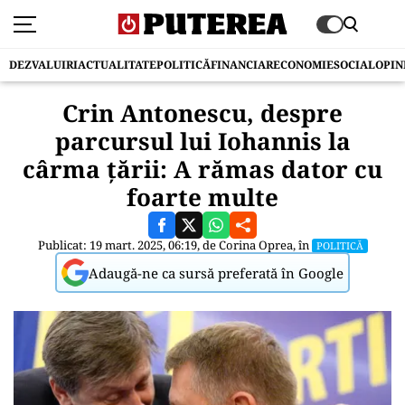
DEZVALUIRI
ACTUALITATE
POLITICĂ
FINANCIAR
ECONOMIE
SOCIAL
OPIN
Crin Antonescu, despre
parcursul lui Iohannis la
cârma țării: A rămas dator cu
foarte multe
Publicat: 19 mart. 2025, 06:19, de
Corina Oprea
, în
POLITICĂ
Adaugă-ne ca sursă preferată în Google