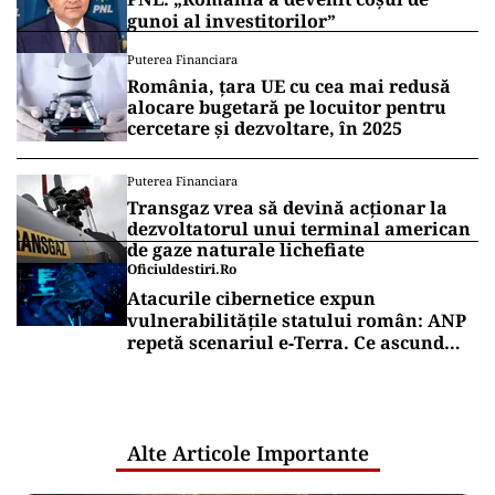
Vrei să fii mereu la curent cu toate știrile? Urmărește
Puterea.ro și pe canalul de WhatsApp
POLITICĂ
Eugen Tomac cere comasarea a peste
1.500 de primării și reorganizarea
județelor: „Nu mai putem funcționa”
POLITICĂ
Alin Tișe atacă frontal conducerea
PNL: „România a devenit coșul de
gunoi al investitorilor”
Puterea Financiara
România, țara UE cu cea mai redusă
alocare bugetară pe locuitor pentru
cercetare și dezvoltare, în 2025