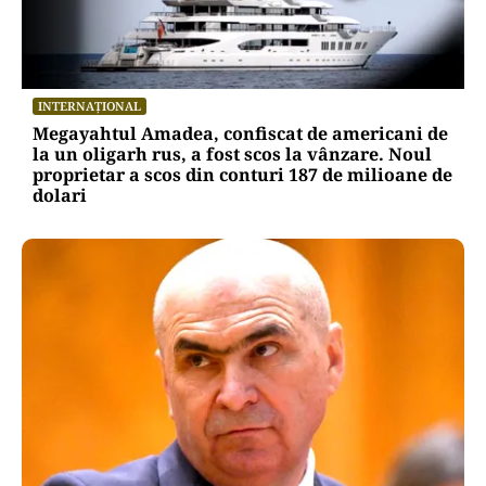
ACTUALITATE
A3, secțiunea Zimbor–Poarta Sălajului, intră în
recepție de luni. Ce se mai lucrează în șantier
INTERNAȚIONAL
Megayahtul Amadea, confiscat de americani de
la un oligarh rus, a fost scos la vânzare. Noul