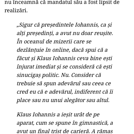
ad
Antonescu a menţionat că, deşi Iohannis a
dezamăgit prin multe neîmpliniri şi nu a
răspuns pe deplin încrederii uriaşe pe care
românii i-au acordat-o de două ori, acest lucru
nu înceamnă că mandatul său a fost lipsit de
realizări.
„Sigur că preşedintele Iohannis, ca şi
alţi preşedinţi, a avut nu doar reuşite.
În oceanul de mizerii care se