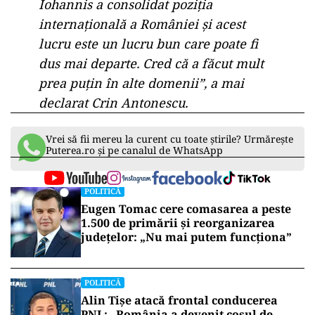
Cu toate acestea, candidatul coaliţiei de
guvernare consideră că fostul preşedinte ar fi
trebuit să facă mult mai mult în alte domenii
esenţiale pentru dezvoltarea ţării.
„Au fost proiecte nerealizate. România
Educată – care merită continuată
ideea, nu ştiu exact, nu ştiu detalii.
Poate trebuie altfel conceput, poate
trebuie altfel lucrat, dar ideea de
România Educată e o idee bună. Apoi,
Iohannis a consolidat poziţia
internaţională a României şi acest
lucru este un lucru bun care poate fi
dus mai departe. Cred că a făcut mult
prea puţin în alte domenii”, a mai
declarat Crin Antonescu.