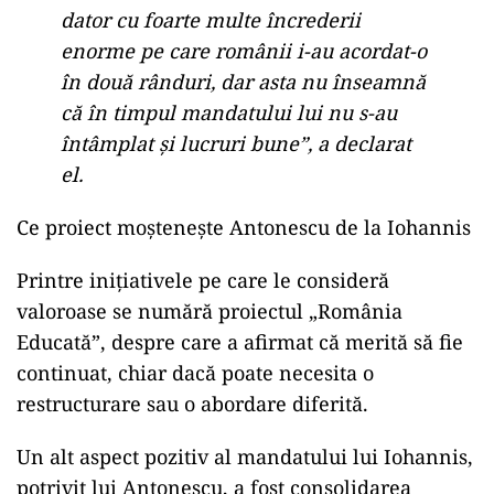
dezlănţuie în online, dacă spui că a
făcut şi Klaus Iohannis ceva bine eşti
înjurat imediat şi se consideră că eşti
sinucigaş politic. Nu. Consider că
trebuie să spun adevărul sau ceea ce
cred eu că e adevărul, indiferent că îi
place sau nu unui alegător sau altul.
Klaus Iohannis a ieşit urât de pe
aparat, cum se spune în gimnastică, a
avut un final trist de carieră. A rămas
dator cu foarte multe încrederii
enorme pe care românii i-au acordat-o
în două rânduri, dar asta nu înseamnă
că în timpul mandatului lui nu s-au
întâmplat şi lucruri bune”, a declarat