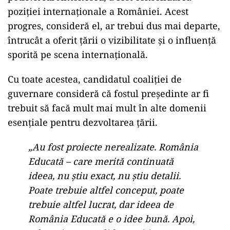
el.
Ce proiect moștenește Antonescu de la Iohannis
Printre iniţiativele pe care le consideră
valoroase se numără proiectul „România
Educată”, despre care a afirmat că merită să fie
continuat, chiar dacă poate necesita o
restructurare sau o abordare diferită.
Un alt aspect pozitiv al mandatului lui Iohannis,
potrivit lui Antonescu, a fost consolidarea
poziţiei internaţionale a României. Acest
progres, consideră el, ar trebui dus mai departe,
întrucât a oferit ţării o vizibilitate şi o influenţă
sporită pe scena internaţională.