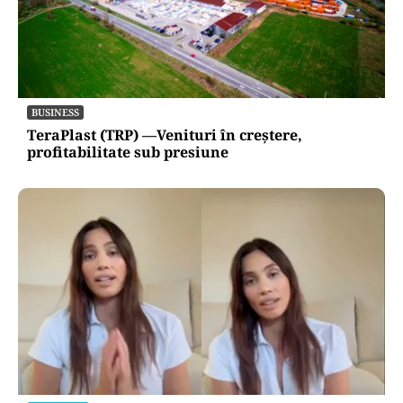
INTERNAȚIONAL
Se naște un „NATO sunnit”: Arabia Saudită,
Turcia și Pakistan își unesc forțele militare
BUSINESS
TeraPlast (TRP) —Venituri în creștere,