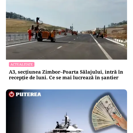
ACTUALITATE
Emil Boc refuză un nou mandat de premier:
„Mulțam fain, alții la rând!”