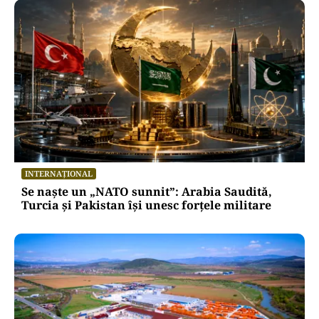
Puterea Financiara
Transgaz vrea să devină acționar la
dezvoltatorul unui terminal american
de gaze naturale lichefiate
Oficiuldestiri.ro
Atacurile cibernetice expun
vulnerabilitățile statului român: ANP
repetă scenariul e‑Terra. Ce ascund
comunicările oficiale și cine răspunde
pentru mentenanța IT a instituțiilor
publice
Alte Articole Importante