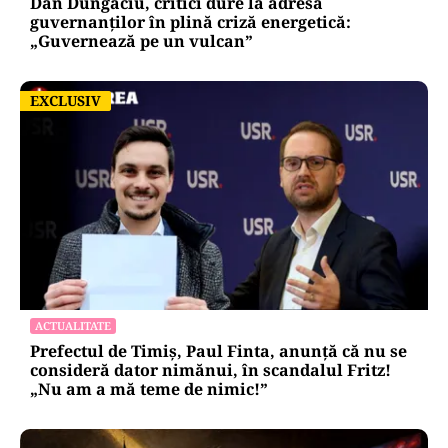
Dan Dungaciu, critici dure la adresa
guvernanților în plină criză energetică:
„Guvernează pe un vulcan”
EXCLUSIV
EXCLUSIV
ACTUALITATE
Prefectul de Timiș, Paul Finta, anunță că nu se
consideră dator nimănui, în scandalul Fritz!
„Nu am a mă teme de nimic!”