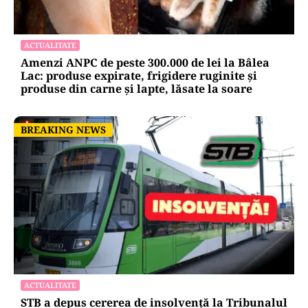
ACTUALITATE
Amenzi ANPC de peste 300.000 de lei la Bâlea
Lac: produse expirate, frigidere ruginite și
produse din carne și lapte, lăsate la soare
BREAKING NEWS
BREAKING NEWS
ACTUALITATE
STB a depus cererea de insolvență la Tribunalul