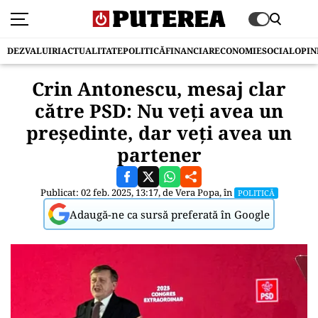
DEZVALUIRI
ACTUALITATE
POLITICĂ
FINANCIAR
ECONOMIE
SOCIAL
OPIN
Crin Antonescu, mesaj clar
către PSD: Nu veți avea un
președinte, dar veți avea un
partener
Publicat: 02 feb. 2025, 13:17, de
Vera Popa
, în
POLITICĂ
Adaugă-ne ca sursă preferată în Google