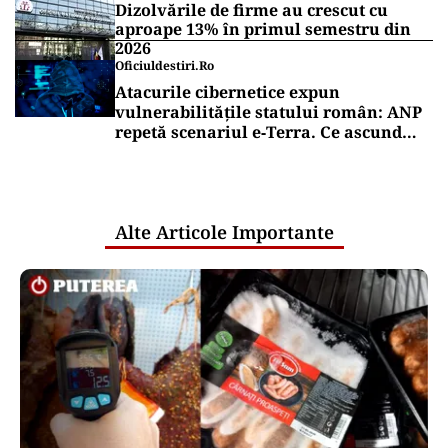
Dizolvările de firme au crescut cu
aproape 13% în primul semestru din
2026
Oficiuldestiri.ro
Atacurile cibernetice expun
vulnerabilitățile statului român: ANP
repetă scenariul e‑Terra. Ce ascund
comunicările oficiale și cine răspunde
pentru mentenanța IT a instituțiilor
publice
Alte Articole Importante