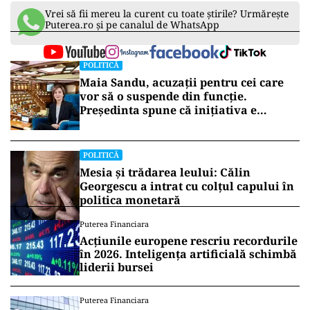
Vrei să fii mereu la curent cu toate știrile? Urmărește
Puterea.ro și pe canalul de WhatsApp
POLITICĂ
Maia Sandu, acuzații pentru cei care
vor să o suspende din funcție.
Președinta spune că inițiativa e
coordonată de Rusia
POLITICĂ
Mesia și trădarea leului: Călin
Georgescu a intrat cu colțul capului în
politica monetară
Puterea Financiara
Acțiunile europene rescriu recordurile
în 2026. Inteligența artificială schimbă
liderii bursei
Puterea Financiara