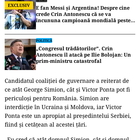
EXCLUSIV
E fan Messi și Argentina! Despre cine
crede Crin Antonescu că se va
încununa campioană mondială peste
câteva zile
POLITICĂ
„Congresul trădătorilor”. Crin
Antonescu îl atacă pe Ilie Bolojan: Un
prim-ministru catastrofal
Candidatul coaliţiei de guvernare a reiterat de
ce atât George Simion, cât şi Victor Ponta pot fi
periculoşi pentru România. Simion are
interdicţie în Ucraina şi Moldova, iar Victor
Ponta este un apropiat al preşedintelui Serbiei,
fiind şi cetăţean al acestei ţări.
„Eu cred că atât domnul Simion, cât și domnul