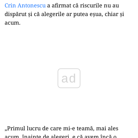
Crin Antonescu
a afirmat că riscurile nu au
dispărut şi că alegerile ar putea eşua, chiar şi
acum.
Play
„Primul lucru de care mi-e teamă, mai ales
acum, înainte de alegeri, e că avem încă o