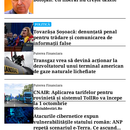
POLITICĂ
Tovarășa Șoșoacă: denunțată penal
pentru trădare și comunicarea de
informații false
Puterea Financiara
Transgaz vrea să devină acționar la
dezvoltatorul unui terminal american
de gaze naturale lichefiate
Puterea Financiara
CNAIR: Aplicarea tarifelor pentru
rovinietă și sistemul TollRo va începe
la 1 octombrie
Oficiuldestiri.ro
Atacurile cibernetice expun
vulnerabilitățile statului român: ANP
repetă scenariul e‑Terra. Ce ascund