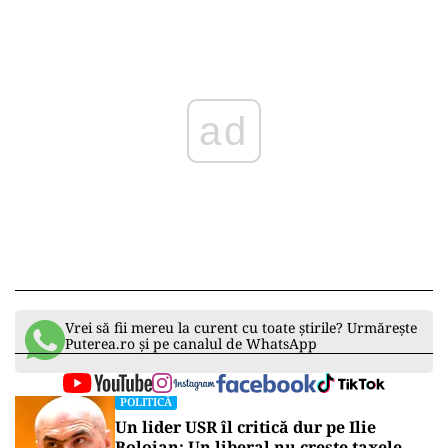
ad
Vrei să fii mereu la curent cu toate știrile? Urmărește
Puterea.ro și pe canalul de WhatsApp
POLITICĂ
Un lider USR îl critică dur pe Ilie
Bolojan: Un liberal nu crește taxele