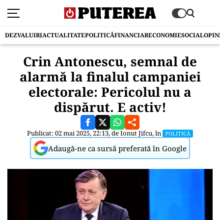
DEZVALUIRI
ACTUALITATE
POLITICĂ
FINANCIAR
ECONOMIE
SOCIAL
OPIN
Crin Antonescu, semnal de
alarmă la finalul campaniei
electorale: Pericolul nu a
dispărut. E activ!
Publicat: 02 mai 2025, 22:13, de
Ionut Jifcu
, în
POLITICĂ
Adaugă-ne ca sursă preferată în Google