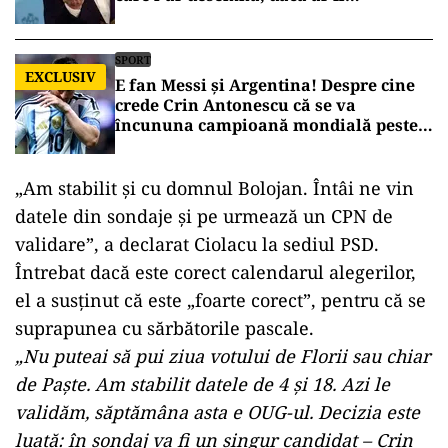
președinte
SPORT
EXCLUSIV
E fan Messi și Argentina! Despre cine
crede Crin Antonescu că se va
încununa campioană mondială peste
câteva zile
„Am stabilit şi cu domnul Bolojan. Întâi ne vin
datele din sondaje şi pe urmează un CPN de
validare”, a declarat Ciolacu la sediul PSD.
Întrebat dacă este corect calendarul alegerilor,
el a susținut că este „foarte corect”, pentru că se
suprapunea cu sărbătorile pascale.
„Nu puteai să pui ziua votului de Florii sau chiar
de Paşte. Am stabilit datele de 4 şi 18. Azi le
validăm, săptămâna asta e OUG-ul. Decizia este
luată: în sondaj va fi un singur candidat – Crin