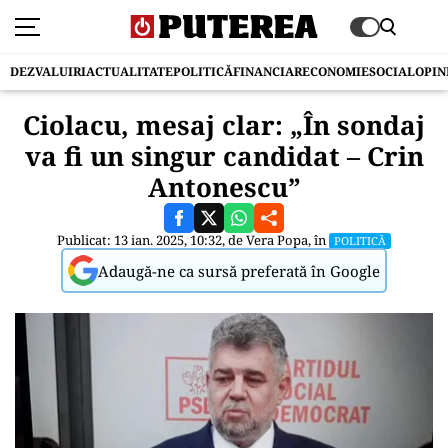
DEZVALUIRI
ACTUALITATE
POLITICĂ
FINANCIAR
ECONOMIE
SOCIAL
OPIN
Ciolacu, mesaj clar: „În sondaj
va fi un singur candidat – Crin
Antonescu”
Publicat: 13 ian. 2025, 10:32, de
Vera Popa
, în
POLITICĂ
Adaugă-ne ca sursă preferată în Google