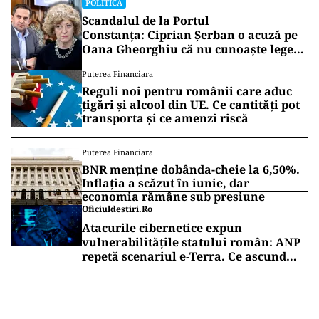
POLITICĂ
Scandalul de la Portul
Constanța: Ciprian Șerban o acuză pe
Oana Gheorghiu că nu cunoaște legea
companiilor de stat
Puterea Financiara
Reguli noi pentru românii care aduc
țigări și alcool din UE. Ce cantități pot
transporta și ce amenzi riscă
Puterea Financiara
BNR menține dobânda-cheie la 6,50%.
Inflația a scăzut în iunie, dar
economia rămâne sub presiune
Oficiuldestiri.ro
Atacurile cibernetice expun
vulnerabilitățile statului român: ANP
repetă scenariul e‑Terra. Ce ascund
comunicările oficiale și cine răspunde
pentru mentenanța IT a instituțiilor
publice