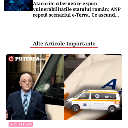
Atacurile cibernetice expun
vulnerabilitățile statului român: ANP
repetă scenariul e‑Terra. Ce ascund
comunicările oficiale și cine răspunde
pentru mentenanța IT a instituțiilor
publice
Alte Articole Importante
ACTUALITATE