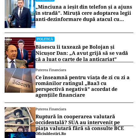
„Minciuna a ieșit din telefon și a ajuns
în stradă”. Miruță cere adoptarea legii
anti-dezinformare după atacul cu
topoare din Cluj
POLITICĂ
Băsescu îi taxează pe Bolojan și
Nicușor Dan: „A avut grijă să se vadă
că a luat o carte de la anticariat”
Puterea Financiara
Ce înseamnă pentru viața de zi cu zi a
românilor ratingul „Baa3 cu
perspectivă negativă” acordat de
agențiile financiare
Puterea Financiara
Ruptură în cooperarea valutară
occidentală? SUA au intervenit pe
piața valutară fără să consulte BCE
Oficiuldestiri.ro