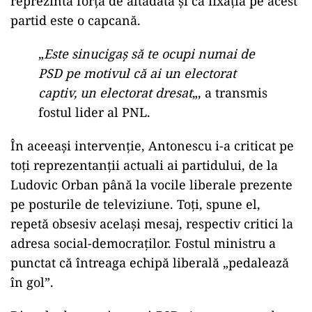
reprezintă forța de altădată și că fixația pe acest
partid este o capcană.
„
Este sinucigaș să te ocupi numai de
PSD pe motivul că ai un electorat
captiv, un electorat dresat
„, a transmis
fostul lider al PNL.
În aceeași intervenție, Antonescu i-a criticat pe
toți reprezentanții actuali ai partidului, de la
Ludovic Orban până la vocile liberale prezente
pe posturile de televiziune. Toți, spune el,
repetă obsesiv același mesaj, respectiv critici la
adresa social-democraților. Fostul ministru a
punctat că întreaga echipă liberală „pedalează
în gol”.