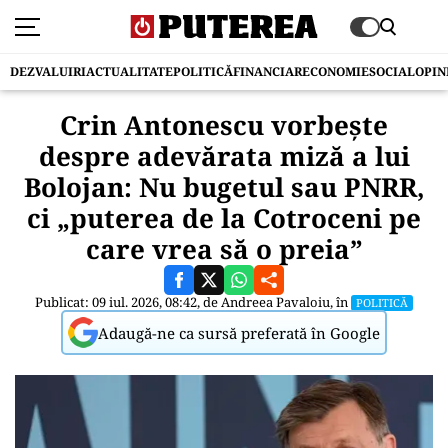
DEZVALUIRI
ACTUALITATE
POLITICĂ
FINANCIAR
ECONOMIE
SOCIAL
OPIN
Crin Antonescu vorbește
despre adevărata miză a lui
Bolojan: Nu bugetul sau PNRR,
ci „puterea de la Cotroceni pe
care vrea să o preia”
Publicat: 09 iul. 2026, 08:42, de
Andreea Pavaloiu
, în
POLITICĂ
Adaugă-ne ca sursă preferată în Google