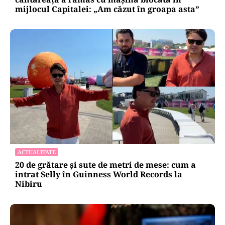
mijlocul Capitalei: „Am căzut în groapa asta”
ACTUALITATE
20 de grătare și sute de metri de mese: cum a
intrat Selly în Guinness World Records la
Nibiru