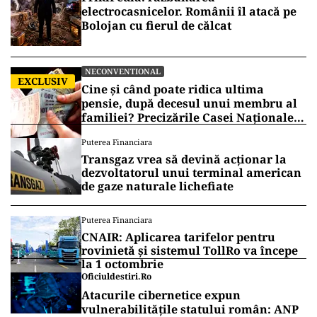
electrocasnicelor. Românii îl atacă pe
Bolojan cu fierul de călcat
NECONVENTIONAL
EXCLUSIV
Cine și când poate ridica ultima
pensie, după decesul unui membru al
familiei? Precizările Casei Naționale
de Pensii
Puterea Financiara
Transgaz vrea să devină acționar la
dezvoltatorul unui terminal american
de gaze naturale lichefiate
Puterea Financiara
CNAIR: Aplicarea tarifelor pentru
rovinietă și sistemul TollRo va începe
la 1 octombrie
Oficiuldestiri.ro
Atacurile cibernetice expun
vulnerabilitățile statului român: ANP