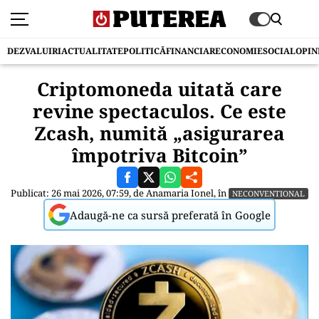
DEZVALUIRI
ACTUALITATE
POLITICĂ
FINANCIAR
ECONOMIE
SOCIAL
OPIN
Criptomoneda uitată care
revine spectaculos. Ce este
Zcash, numită „asigurarea
împotriva Bitcoin”
Publicat: 26 mai 2026, 07:59, de
Anamaria Ionel
, în
NECONVENTIONAL
Adaugă-ne ca sursă preferată în Google