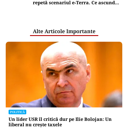
repetă scenariul e‑Terra. Ce ascund
comunicările oficiale și cine răspunde
pentru mentenanța IT a instituțiilor
publice
Alte Articole Importante
POLITICĂ
Un lider USR îl critică dur pe Ilie Bolojan: Un
liberal nu crește taxele