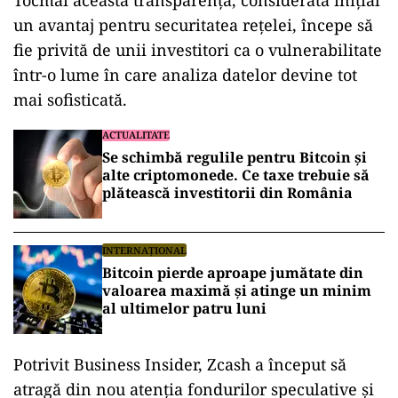
Tocmai această transparență, considerată inițial
un avantaj pentru securitatea rețelei, începe să
fie privită de unii investitori ca o vulnerabilitate
într-o lume în care analiza datelor devine tot
mai sofisticată.
ACTUALITATE
Se schimbă regulile pentru Bitcoin și
alte criptomonede. Ce taxe trebuie să
plătească investitorii din România
INTERNAȚIONAL
Bitcoin pierde aproape jumătate din
valoarea maximă și atinge un minim
al ultimelor patru luni
Potrivit Business Insider, Zcash a început să
atragă din nou atenția fondurilor speculative și