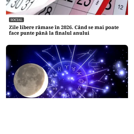
SOCIAL
Zile libere rămase în 2026. Când se mai poate
face punte până la finalul anului
HOROSCOP
Horoscop 9 august 2026. Capricornii primesc o
veste neașteptată, Scorpionii deschid un capitol