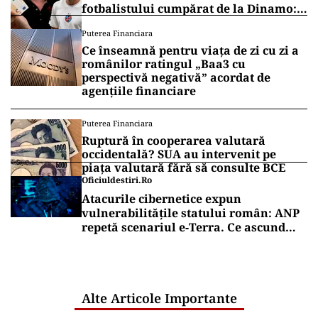
fotbalistului cumpărat de la Dinamo:
„Fac curățenie! Nu e de echipa asta”
Puterea Financiara
Ce înseamnă pentru viața de zi cu zi a
românilor ratingul „Baa3 cu
perspectivă negativă” acordat de
agențiile financiare
Puterea Financiara
Ruptură în cooperarea valutară
occidentală? SUA au intervenit pe
piața valutară fără să consulte BCE
Oficiuldestiri.ro
Atacurile cibernetice expun
vulnerabilitățile statului român: ANP
repetă scenariul e‑Terra. Ce ascund
comunicările oficiale și cine răspunde
pentru mentenanța IT a instituțiilor
publice
Alte Articole Importante