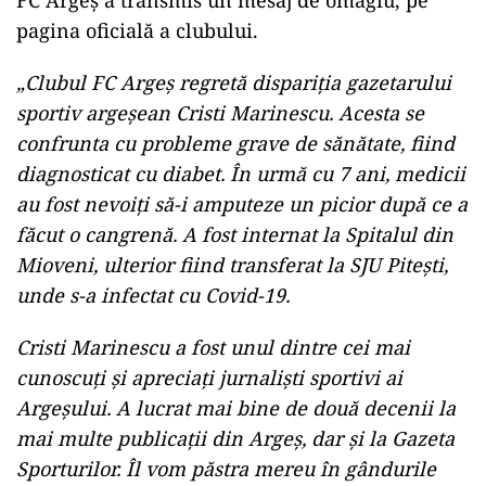
FC Argeș a transmis un mesaj de omagiu, pe
pagina oficială a clubului.
„Clubul FC Argeș regretă dispariția gazetarului
sportiv argeșean Cristi Marinescu. Acesta se
confrunta cu probleme grave de sănătate, fiind
diagnosticat cu diabet. În urmă cu 7 ani, medicii
au fost nevoiți să-i amputeze un picior după ce a
făcut o cangrenă. A fost internat la Spitalul din
Mioveni, ulterior fiind transferat la SJU Pitești,
unde s-a infectat cu Covid-19.
Cristi Marinescu a fost unul dintre cei mai
cunoscuți și apreciați jurnaliști sportivi ai
Argeșului. A lucrat mai bine de două decenii la
mai multe publicații din Argeș, dar și la Gazeta
Sporturilor. Îl vom păstra mereu în gândurile