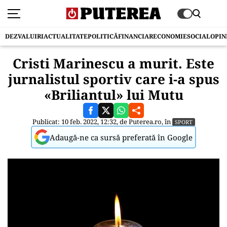
DEZVALUIRI
ACTUALITATE
POLITICĂ
FINANCIAR
ECONOMIE
SOCIAL
OPIN
Cristi Marinescu a murit. Este
jurnalistul sportiv care i-a spus
«Briliantul» lui Mutu
Publicat: 10 feb. 2022, 12:32, de
Puterea.ro
, în
SPORT
Adaugă-ne ca sursă preferată în Google