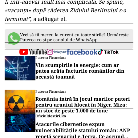
fi într-adevăr mult mai complicată. Se spune,
«vacanța» după căderea Zidului Berlinului s-a
terminat”
, a adăugat el.
Vrei să fii mereu la curent cu toate știrile? Urmărește
Puterea.ro și pe canalul de WhatsApp
Puterea Financiara
Vin scumpirile la energie: cum ar
putea arăta facturile românilor din
această toamnă
Puterea Financiara
România intră în jocul marilor puteri
pentru uraniul blocat în Niger. Miza:
un stoc de peste 1.000 de tone
Oficiuldestiri.ro
Atacurile cibernetice expun
vulnerabilitățile statului român: ANP
repetă scenariul e‑Terra. Ce ascund