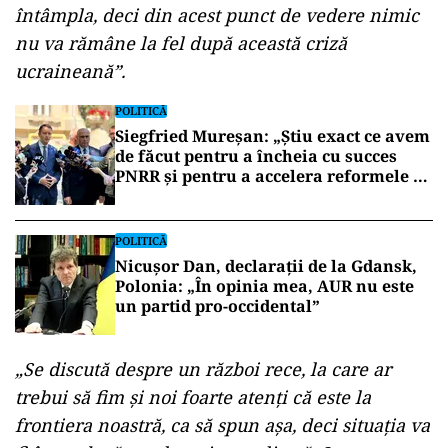
întâmpla, deci din acest punct de vedere nimic
nu va rămâne la fel după această criză
ucraineană”.
POLITICĂ
Siegfried Mureșan: „Știu exact ce avem
de făcut pentru a încheia cu succes
PNRR și pentru a accelera reformele și
investițiile”
POLITICĂ
Nicușor Dan, declarații de la Gdansk,
Polonia: „În opinia mea, AUR nu este
un partid pro-occidental”
„Se discută despre un război rece, la care ar
trebui să fim și noi foarte atenți că este la
frontiera noastră, ca să spun așa, deci situația va