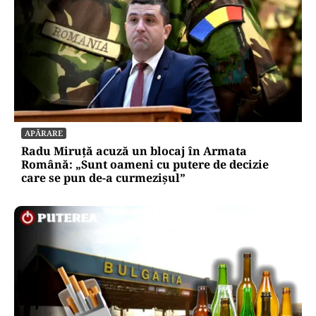
APĂRARE
Radu Miruță acuză un blocaj în Armata
Română: „Sunt oameni cu putere de decizie
care se pun de-a curmezișul”