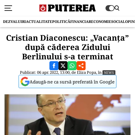
DEZVALUIRI
ACTUALITATE
POLITICĂ
FINANCIAR
ECONOMIE
SOCIAL
OPIN
Cristian Diaconescu: „Vacanța”
după căderea Zidului
Berlinului s-a terminat
Publicat: 06 apr. 2022, 13:00, de
Eliza Popa
, în
NEWS
Adaugă-ne ca sursă preferată în Google