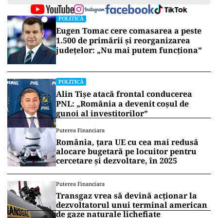
POLITICĂ
Eugen Tomac cere comasarea a peste
1.500 de primării și reorganizarea
județelor: „Nu mai putem funcționa”
POLITICĂ
Alin Tișe atacă frontal conducerea
PNL: „România a devenit coșul de
gunoi al investitorilor”
Puterea Financiara
România, țara UE cu cea mai redusă
alocare bugetară pe locuitor pentru
cercetare și dezvoltare, în 2025
Puterea Financiara
Transgaz vrea să devină acționar la
dezvoltatorul unui terminal american
de gaze naturale lichefiate