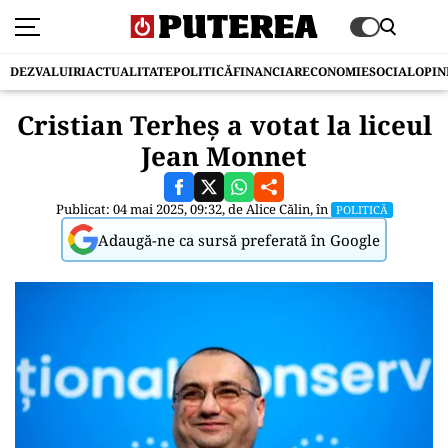
DEZVALUIRI
ACTUALITATE
POLITICĂ
FINANCIAR
ECONOMIE
SOCIAL
OPIN
Cristian Terheș a votat la liceul
Jean Monnet
Publicat: 04 mai 2025, 09:32, de
Alice Călin
, în
POLITICĂ
Adaugă-ne ca sursă preferată în Google