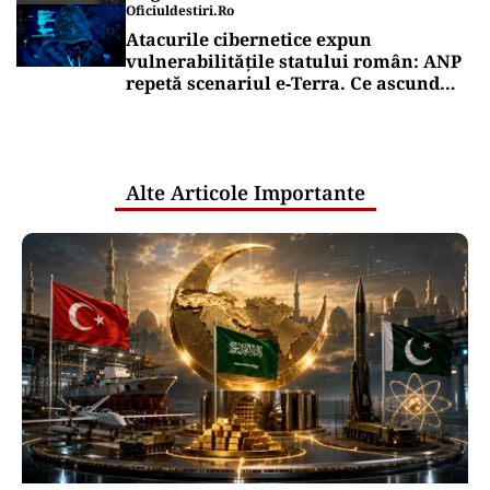
Oficiuldestiri.ro
Atacurile cibernetice expun
vulnerabilitățile statului român: ANP
repetă scenariul e‑Terra. Ce ascund
comunicările oficiale și cine răspunde
pentru mentenanța IT a instituțiilor
publice
Alte Articole Importante