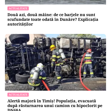
ACTUALITATE
Două azi, două mâine: de ce barjele nu sunt
scufundate toate odată în Dunăre? Explicația
autorităților
ACTUALITATE
Alertă majoră în Timiș! Populația, evacuată
după răsturnarea unui camion cu hipoclorit pe
DN68A