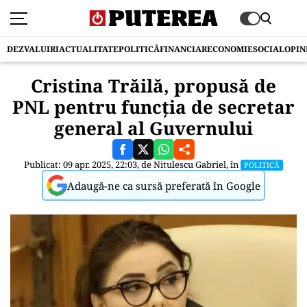
DEZVALUIRI
ACTUALITATE
POLITICĂ
FINANCIAR
ECONOMIE
SOCIAL
OPIN
Cristina Trăilă, propusă de
PNL pentru funcția de secretar
general al Guvernului
Publicat: 09 apr. 2025, 22:03, de
Nitulescu Gabriel
, în
POLITICĂ
Adaugă-ne ca sursă preferată în Google