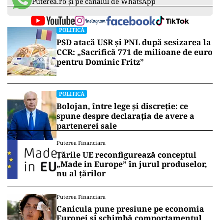
Puterea.ro și pe canalul de WhatsApp
POLITICĂ
PSD atacă USR și PNL după sesizarea la
CCR: „Sacrifică 771 de milioane de euro
pentru Dominic Fritz”
POLITICĂ
Bolojan, între lege și discreție: ce
spune despre declarația de avere a
partenerei sale
Puterea Financiara
Țările UE reconfigurează conceptul
„Made in Europe” în jurul produselor,
nu al țărilor
Puterea Financiara
Canicula pune presiune pe economia
Europei și schimbă comportamentul