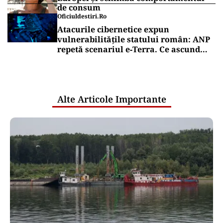
de consum
Oficiuldestiri.ro
Atacurile cibernetice expun
vulnerabilitățile statului român: ANP
repetă scenariul e‑Terra. Ce ascund
comunicările oficiale și cine răspunde
pentru mentenanța IT a instituțiilor
publice
Alte Articole Importante