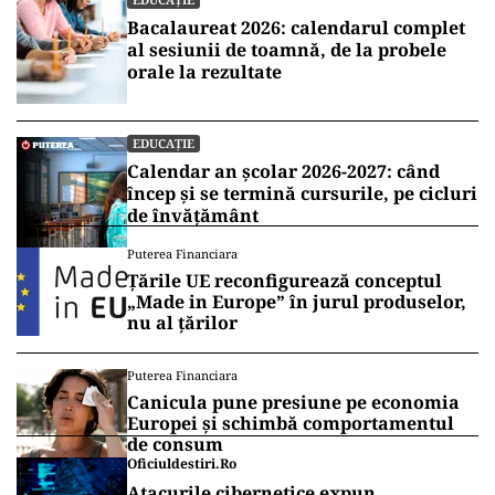
Bacalaureat 2026: calendarul complet
al sesiunii de toamnă, de la probele
orale la rezultate
EDUCAȚIE
Calendar an școlar 2026-2027: când
încep și se termină cursurile, pe cicluri
de învățământ
Puterea Financiara
Țările UE reconfigurează conceptul
„Made in Europe” în jurul produselor,
nu al țărilor
Puterea Financiara
Canicula pune presiune pe economia
Europei și schimbă comportamentul
de consum
Oficiuldestiri.ro
Atacurile cibernetice expun