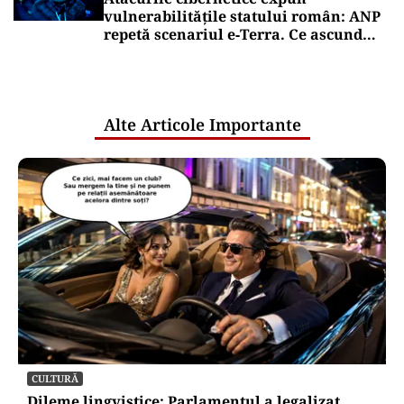
vulnerabilitățile statului român: ANP
repetă scenariul e‑Terra. Ce ascund
comunicările oficiale și cine răspunde
pentru mentenanța IT a instituțiilor
publice
Alte Articole Importante
CULTURĂ
Dileme lingvistice: Parlamentul a legalizat