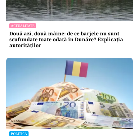
ACTUALITATE
Două azi, două mâine: de ce barjele nu sunt
scufundate toate odată în Dunăre? Explicația
autorităților
POLITICĂ