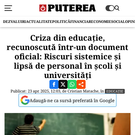
DEZVALUIRI
ACTUALITATE
POLITICĂ
FINANCIAR
ECONOMIE
SOCIAL
OPIN
Criza din educație,
recunoscută într-un document
oficial: Riscuri sistemice și
lipsă de personal în școli și
universități
Publicat: 23 apr. 2025, 12:03, de
Cristian Matache
, în
EDUCAȚIE
Adaugă-ne ca sursă preferată în Google