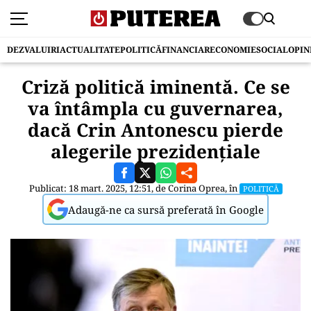
DEZVALUIRI
ACTUALITATE
POLITICĂ
FINANCIAR
ECONOMIE
SOCIAL
OPIN
Criză politică iminentă. Ce se
va întâmpla cu guvernarea,
dacă Crin Antonescu pierde
alegerile prezidențiale
Publicat: 18 mart. 2025, 12:51, de
Corina Oprea
, în
POLITICĂ
Adaugă-ne ca sursă preferată în Google