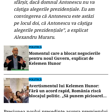
sfârșit, dacă domnul Antonescu nu va
câștiga alegerile prezidențiale. Eu am
convingerea că Antonescu este astăzi
pe locul doi, că Antonescu va câștiga
alegerile prezidențiale”, a explicat
Alexandru Muraru.
POLITICĂ
Momentul care a blocat negocierile
pentru noul Guvern, explicat de
Kelemen Hunor
POLITICĂ
Avertismentul lui Kelemen Hunor:
Fără un acord rapid, România riscă
blocajul politic. „Să punem picioarele
în apă rece, să mai reducem
temperatura declarațiilor”(VIDEO)
Presiunea noului președinte asupra premierului