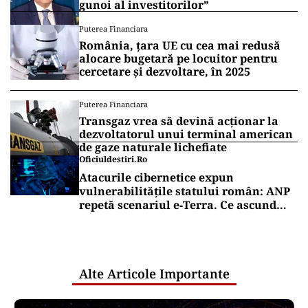
gunoi al investitorilor”
Puterea Financiara
România, țara UE cu cea mai redusă
alocare bugetară pe locuitor pentru
cercetare și dezvoltare, în 2025
Puterea Financiara
Transgaz vrea să devină acționar la
dezvoltatorul unui terminal american
de gaze naturale lichefiate
Oficiuldestiri.ro
Atacurile cibernetice expun
vulnerabilitățile statului român: ANP
repetă scenariul e‑Terra. Ce ascund
comunicările oficiale și cine răspunde
pentru mentenanța IT a instituțiilor
publice
Alte Articole Importante