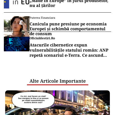
„Made in Europe” în jurul produselor,
nu al țărilor
Puterea Financiara
Canicula pune presiune pe economia
Europei și schimbă comportamentul
de consum
Oficiuldestiri.ro
Atacurile cibernetice expun
vulnerabilitățile statului român: ANP
repetă scenariul e‑Terra. Ce ascund
comunicările oficiale și cine răspunde
pentru mentenanța IT a instituțiilor
publice
Alte Articole Importante