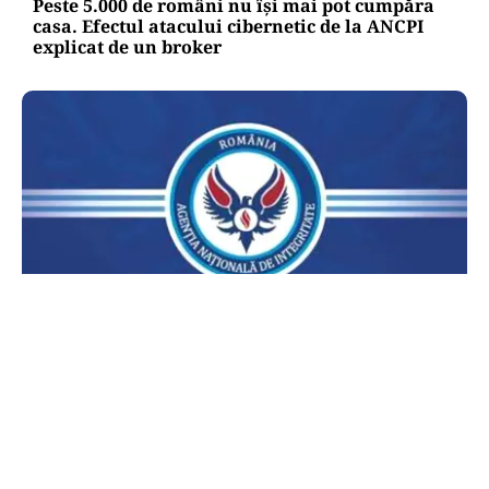
Peste 5.000 de români nu își mai pot cumpăra
casa. Efectul atacului cibernetic de la ANCPI
explicat de un broker
POLITICĂ
Lovitură pentru legea ANI: USR și PNL au
sesizat CCR. Decizia poate influența banii din
PNRR