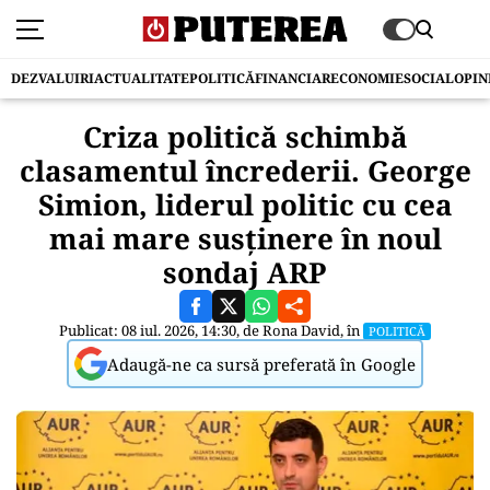
DEZVALUIRI
ACTUALITATE
POLITICĂ
FINANCIAR
ECONOMIE
SOCIAL
OPIN
Criza politică schimbă
clasamentul încrederii. George
Simion, liderul politic cu cea
mai mare susținere în noul
sondaj ARP
Publicat: 08 iul. 2026, 14:30, de
Rona David
, în
POLITICĂ
Adaugă-ne ca sursă preferată în Google