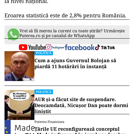
la nivel național.
Eroarea statistică este de 2,8% pentru România.
Vrei să fii mereu la curent cu toate știrile? Urmărește
Puterea.ro și pe canalul de WhatsApp
POLITICĂ
Cum a ajuns Guvernul Bolojan să
piardă 11 hotărâri în instanță
POLITICĂ
AUR și-a făcut site de suspendare.
Deocamdată, Nicușor Dan poate dormi
liniștit
Puterea Financiara
Țările UE reconfigurează conceptul