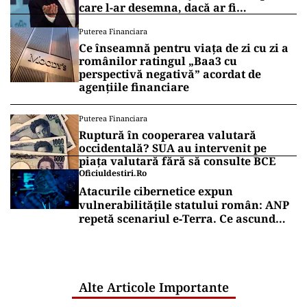
care l-ar desemna, dacă ar fi
președinte
Puterea Financiara
Ce înseamnă pentru viața de zi cu zi a
românilor ratingul „Baa3 cu
perspectivă negativă” acordat de
agențiile financiare
Puterea Financiara
Ruptură în cooperarea valutară
occidentală? SUA au intervenit pe
piața valutară fără să consulte BCE
Oficiuldestiri.ro
Atacurile cibernetice expun
vulnerabilitățile statului român: ANP
repetă scenariul e‑Terra. Ce ascund
comunicările oficiale și cine răspunde
pentru mentenanța IT a instituțiilor
publice
Alte Articole Importante