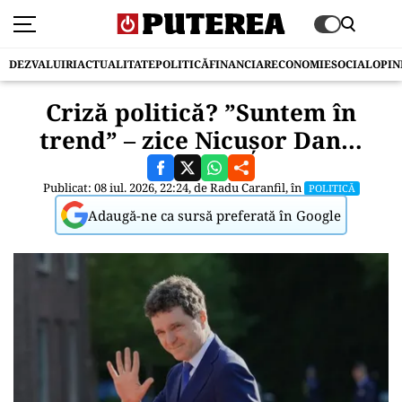
DEZVALUIRI
ACTUALITATE
POLITICĂ
FINANCIAR
ECONOMIE
SOCIAL
OPIN
Criză politică? ”Suntem în
trend” – zice Nicușor Dan…
Publicat: 08 iul. 2026, 22:24, de
Radu Caranfil
, în
POLITICĂ
Adaugă-ne ca sursă preferată în Google