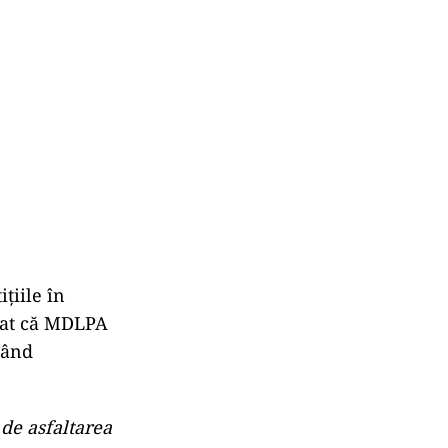
țiile în
ugat că MDLPA
mând
 de asfaltarea