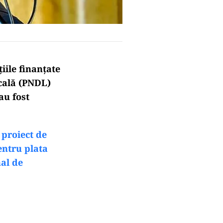
țiile finanțate
cală (PNDL)
au fost
proiect de
entru plata
nal de