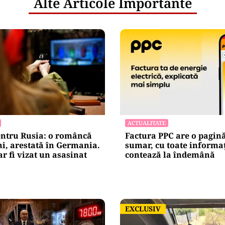
Alte Articole Importante
ACTUALITATE
entru Rusia: o româncă
Factura PPC are o pagin
ni, arestată în Germania.
sumar, cu toate informaț
r fi vizat un asasinat
contează la îndemână
EXCLUSIV
EXCLUSIV