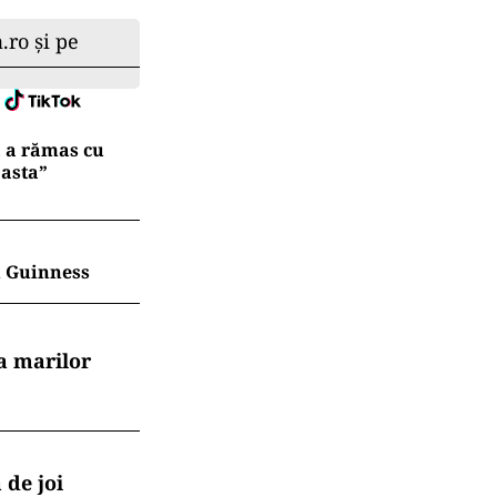
.ro și pe
ă a rămas cu
 asta”
în Guinness
a marilor
 de joi