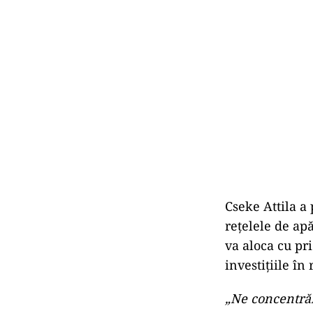
Cseke Attila a 
rețelele de ap
va aloca cu pr
investițiile în 
„Ne concentrăm