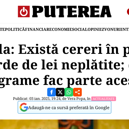
TE
POLITICĂ
FINANCIAR
ECONOMIE
SOCIAL
OPINII
ZVONURI
IN
a: Există cereri în 
de de lei neplătite;
grame fac parte ace
Publicat: 03 ian. 2025, 19:24, de
Vera Popa
, în
ACTUALITATE
Adaugă-ne ca sursă preferată în Google