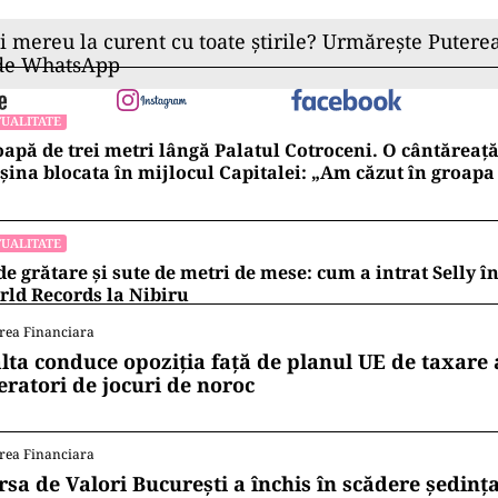
ii mereu la curent cu toate știrile? Urmărește Puterea
 de WhatsApp
UALITATE
apă de trei metri lângă Palatul Cotroceni. O cântăreaț
ina blocata în mijlocul Capitalei: „Am căzut în groapa
UALITATE
de grătare și sute de metri de mese: cum a intrat Selly 
ld Records la Nibiru
rea Financiara
lta conduce opoziția față de planul UE de taxare 
eratori de jocuri de noroc
rea Financiara
rsa de Valori București a închis în scădere ședința