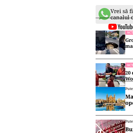
Vrei să f
canalul
ACT
Gro
maș
ACT
20 
Wor
Pute
Ma
op
Pute
Bu