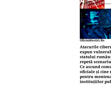
Oficiuldestiri.ro
Atacurile ciber
expun vulnerabi
statului român
repetă scenariu
Ce ascund comu
oficiale și cin
pentru mentena
instituțiilor pu