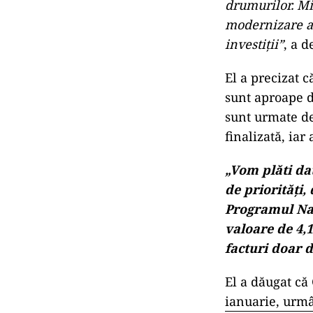
drumurilor. Min
modernizare a d
investiții”
, a d
El a precizat c
sunt aproape de
sunt urmate de
finalizată, iar
„Vom plăti dat
de priorități,
Programul Naț
valoare de 4,1
facturi doar d
El a dăugat că
ianuarie, urmâ