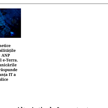
netice
litățile
: ANP
l e‑Terra.
nicările
e răspunde
nța IT a
blice