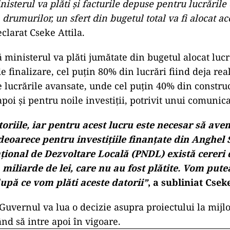
isterul va plăti și facturile depuse pentru lucrările
rumurilor, un sfert din bugetul total va fi alocat ac
eclarat Cseke Attila.
ă ministerul va plăti jumătate din bugetul alocat lucr
 finalizare, cel puțin 80% din lucrări fiind deja rea
 lucrările avansate, unde cel puțin 40% din construcț
 apoi și pentru noile investiții, potrivit unui comunic
oriile, iar pentru acest lucru este necesar să av
 deoarece pentru investițiile finanțate din Anghel 
ional de Dezvoltare Locală (PNDL) există cereri d
 miliarde de lei, care nu au fost plătite. Vom pute
upă ce vom plăti aceste datorii”
, a subliniat Cseke
 Guvernul va lua o decizie asupra proiectului la mijlo
nd să intre apoi în vigoare.