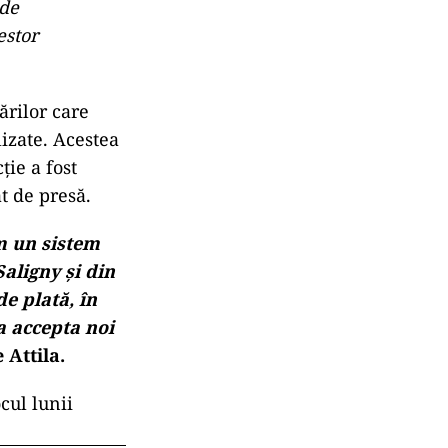
 de
estor
ărilor care
lizate. Acestea
ie a fost
at de presă.
em un sistem
Saligny și din
e plată, în
a accepta noi
 Attila.
cul lunii