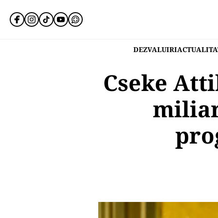
DEZVALUIRI
ACTUALITA
Cseke Attil
miliar
pro