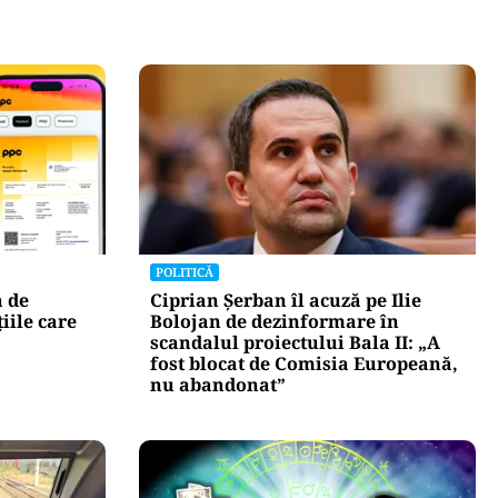
POLITICĂ
ă de
Ciprian Șerban îl acuză pe Ilie
iile care
Bolojan de dezinformare în
scandalul proiectului Bala II: „A
fost blocat de Comisia Europeană,
nu abandonat”