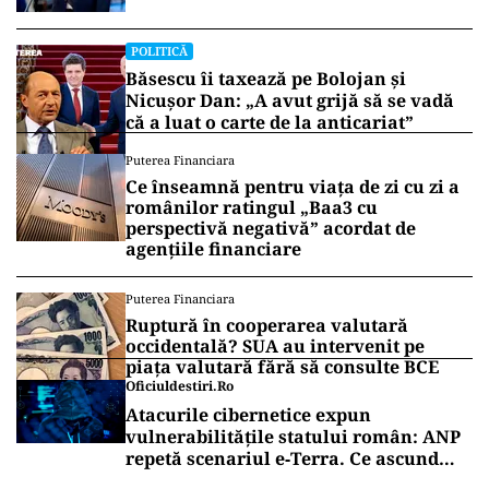
topoare din Cluj
POLITICĂ
Băsescu îi taxează pe Bolojan și
Nicușor Dan: „A avut grijă să se vadă
că a luat o carte de la anticariat”
Puterea Financiara
Ce înseamnă pentru viața de zi cu zi a
românilor ratingul „Baa3 cu
perspectivă negativă” acordat de
agențiile financiare
Puterea Financiara
Ruptură în cooperarea valutară
occidentală? SUA au intervenit pe
piața valutară fără să consulte BCE
Oficiuldestiri.ro
Atacurile cibernetice expun
vulnerabilitățile statului român: ANP
repetă scenariul e‑Terra. Ce ascund
comunicările oficiale și cine răspunde