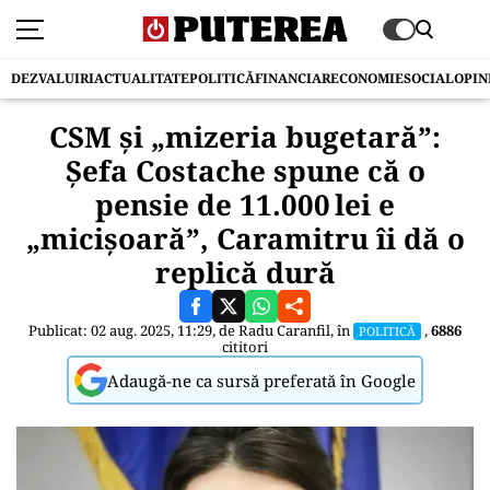
DEZVALUIRI
ACTUALITATE
POLITICĂ
FINANCIAR
ECONOMIE
SOCIAL
OPIN
CSM și „mizeria bugetară”:
Șefa Costache spune că o
pensie de 11.000 lei e
„micișoară”, Caramitru îi dă o
replică dură
Publicat: 02 aug. 2025, 11:29, de
Radu Caranfil
, în
,
6886
POLITICĂ
cititori
Adaugă-ne ca sursă preferată în Google