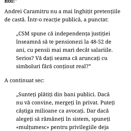
noi!”
Andrei Caramitru nu a mai înghițit pretențiile
de castă. Într-o reacție publică, a punctat:
„
CSM spune că independența justiției
înseamnă să te pensionezi la 48-52 de
ani, cu pensii mai mari decât salariile.
Serios? Vă dați seama că aruncați cu
simboluri fără conținut real?”
A continuat sec:
„
Sunteți plătiți din bani publici. Dacă
nu vă convine, mergeți în privat. Puteți
câștiga milioane ca avocați. Dar dacă
alegeți să rămâneți în sistem, spuneți
«mulțumesc» pentru privilegiile deja