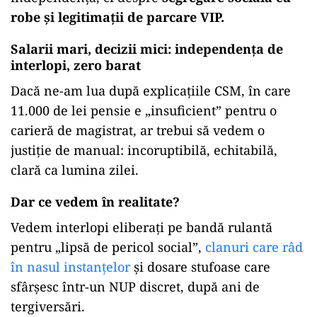
robe și legitimații de parcare VIP.
Salarii mari, decizii mici: independența de
interlopi, zero barat
Dacă ne-am lua după explicațiile CSM, în care
11.000 de lei pensie e „insuficient” pentru o
carieră de magistrat, ar trebui să vedem o
justiție de manual: incoruptibilă, echitabilă,
clară ca lumina zilei.
Dar ce vedem în realitate?
Vedem interlopi eliberați pe bandă rulantă
pentru „lipsă de pericol social”,
clanuri care râd
în nasul instanțelor
și dosare stufoase care
sfârșesc într-un NUP discret, după ani de
tergiversări.