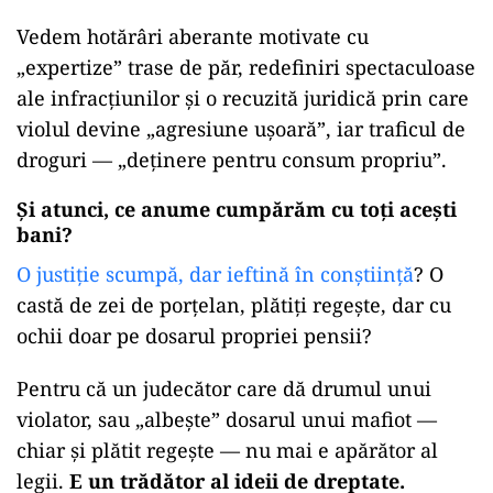
Vedem hotărâri aberante motivate cu
„expertize” trase de păr, redefiniri spectaculoase
ale infracțiunilor și o recuzită juridică prin care
violul devine „agresiune ușoară”, iar traficul de
droguri — „deținere pentru consum propriu”.
Și atunci, ce anume cumpărăm cu toți acești
bani?
O justiție scumpă, dar ieftină în conștiință
? O
castă de zei de porțelan, plătiți regește, dar cu
ochii doar pe dosarul propriei pensii?
Pentru că un judecător care dă drumul unui
violator, sau „albește” dosarul unui mafiot —
chiar și plătit regește — nu mai e apărător al
legii.
E un trădător al ideii de dreptate.