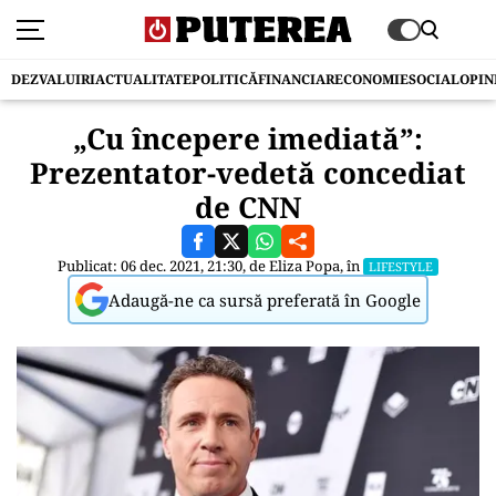
DEZVALUIRI
ACTUALITATE
POLITICĂ
FINANCIAR
ECONOMIE
SOCIAL
OPIN
„Cu începere imediată”:
Prezentator-vedetă concediat
de CNN
Publicat: 06 dec. 2021, 21:30, de
Eliza Popa
, în
LIFESTYLE
Adaugă-ne ca sursă preferată în Google