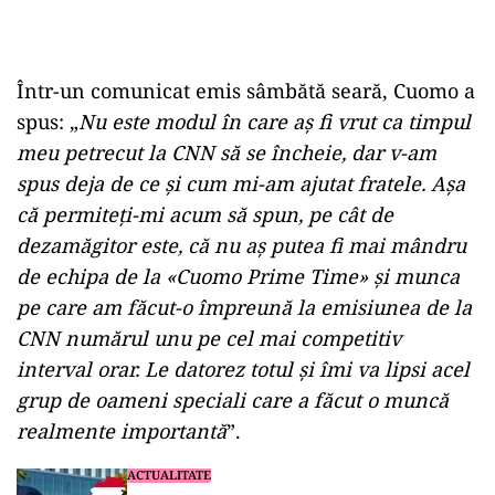
Într-un comunicat emis sâmbătă seară, Cuomo a
spus: „
Nu este modul în care aş fi vrut ca timpul
meu petrecut la CNN să se încheie, dar v-am
spus deja de ce şi cum mi-am ajutat fratele. Aşa
că permiteţi-mi acum să spun, pe cât de
dezamăgitor este, că nu aş putea fi mai mândru
de echipa de la «Cuomo Prime Time» şi munca
pe care am făcut-o împreună la emisiunea de la
CNN numărul unu pe cel mai competitiv
interval orar. Le datorez totul şi îmi va lipsi acel
grup de oameni speciali care a făcut o muncă
realmente importantă
”.
ACTUALITATE