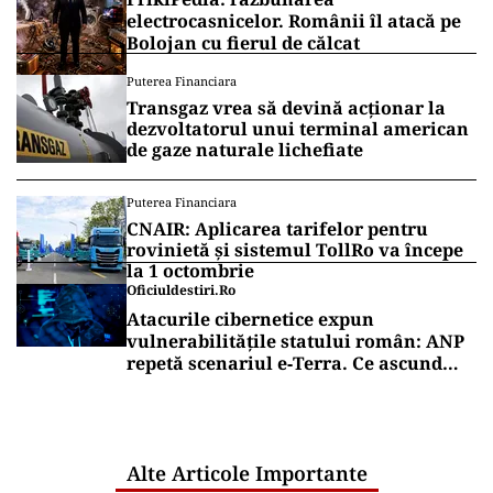
electrocasnicelor. Românii îl atacă pe
Bolojan cu fierul de călcat
Puterea Financiara
Transgaz vrea să devină acționar la
dezvoltatorul unui terminal american
de gaze naturale lichefiate
Puterea Financiara
CNAIR: Aplicarea tarifelor pentru
rovinietă și sistemul TollRo va începe
la 1 octombrie
Oficiuldestiri.ro
Atacurile cibernetice expun
vulnerabilitățile statului român: ANP
repetă scenariul e‑Terra. Ce ascund
comunicările oficiale și cine răspunde
pentru mentenanța IT a instituțiilor
publice
Alte Articole Importante