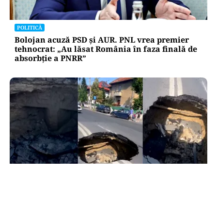
POLITICĂ
Bolojan acuză PSD și AUR. PNL vrea premier
tehnocrat: „Au lăsat România în faza finală de
absorbţie a PNRR”
ACTUALITATE
Groapă de trei metri lângă Palatul Cotroceni. O