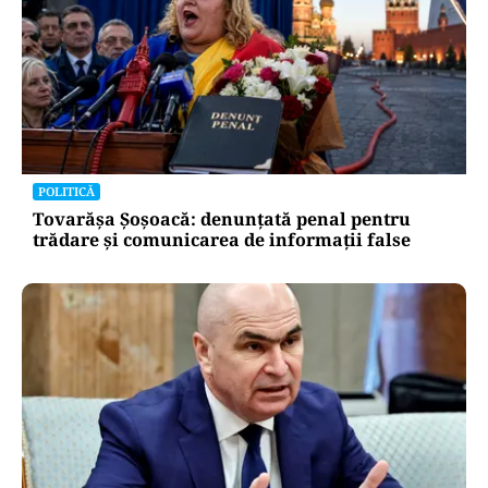
POLITICĂ
Tovarășa Șoșoacă: denunțată penal pentru
trădare și comunicarea de informații false