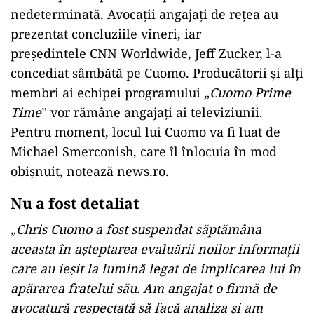
nedeterminată. Avocaţii angajaţi de reţea au
prezentat concluziile vineri, iar
preşedintele CNN Worldwide, Jeff Zucker, l-a
concediat sâmbătă pe Cuomo. Producătorii şi alţi
membri ai echipei programului „
Cuomo Prime
Time
” vor rămâne angajaţi ai televiziunii.
Pentru moment, locul lui Cuomo va fi luat de
Michael Smerconish, care îl înlocuia în mod
obişnuit, notează news.ro.
Nu a fost detaliat
„
Chris Cuomo a fost suspendat săptămâna
aceasta în aşteptarea evaluării noilor informaţii
care au ieşit la lumină legat de implicarea lui în
apărarea fratelui său. Am angajat o firmă de
avocatură respectată să facă analiza şi am