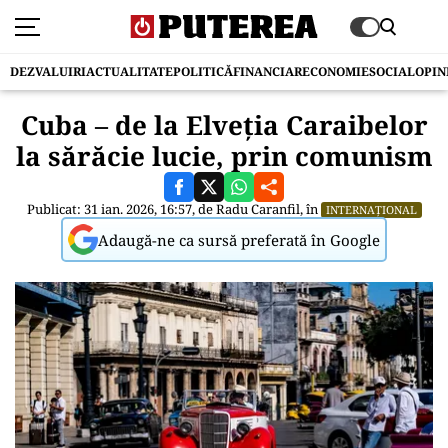
DEZVALUIRI
ACTUALITATE
POLITICĂ
FINANCIAR
ECONOMIE
SOCIAL
OPIN
Cuba – de la Elveția Caraibelor
la sărăcie lucie, prin comunism
Publicat: 31 ian. 2026, 16:57, de
Radu Caranfil
, în
INTERNAȚIONAL
Adaugă-ne ca sursă preferată în Google