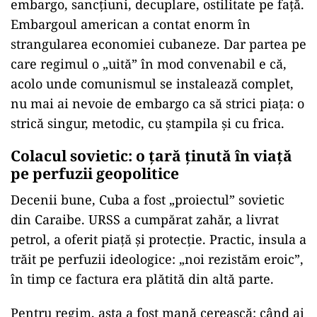
embargo, sancțiuni, decuplare, ostilitate pe față.
Embargoul american a contat enorm în
strangularea economiei cubaneze. Dar partea pe
care regimul o „uită” în mod convenabil e că,
acolo unde comunismul se instalează complet,
nu mai ai nevoie de embargo ca să strici piața: o
strică singur, metodic, cu ștampila și cu frica.
Colacul sovietic: o țară ținută în viață
pe perfuzii geopolitice
Decenii bune, Cuba a fost „proiectul” sovietic
din Caraibe. URSS a cumpărat zahăr, a livrat
petrol, a oferit piață și protecție. Practic, insula a
trăit pe perfuzii ideologice: „noi rezistăm eroic”,
în timp ce factura era plătită din altă parte.
Pentru regim, asta a fost mană cerească: când ai