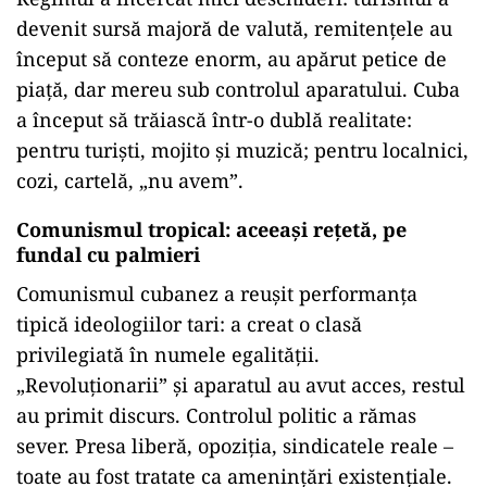
devenit sursă majoră de valută, remitențele au
început să conteze enorm, au apărut petice de
piață, dar mereu sub controlul aparatului. Cuba
a început să trăiască într-o dublă realitate:
pentru turiști, mojito și muzică; pentru localnici,
cozi, cartelă, „nu avem”.
Comunismul tropical: aceeași rețetă, pe
fundal cu palmieri
Comunismul cubanez a reușit performanța
tipică ideologiilor tari: a creat o clasă
privilegiată în numele egalității.
„Revoluționarii” și aparatul au avut acces, restul
au primit discurs. Controlul politic a rămas
sever. Presa liberă, opoziția, sindicatele reale –
toate au fost tratate ca amenințări existențiale.