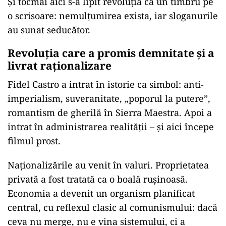
Și tocmai aici s-a lipit revoluția ca un timbru pe
o scrisoare: nemulțumirea exista, iar sloganurile
au sunat seducător.
Revoluția care a promis demnitate și a
livrat raționalizare
Fidel Castro a intrat în istorie ca simbol: anti-
imperialism, suveranitate, „poporul la putere”,
romantism de gherilă în Sierra Maestra. Apoi a
intrat în administrarea realității – și aici începe
filmul prost.
Naționalizările au venit în valuri. Proprietatea
privată a fost tratată ca o boală rușinoasă.
Economia a devenit un organism planificat
central, cu reflexul clasic al comunismului: dacă
ceva nu merge, nu e vina sistemului, ci a