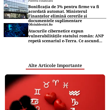
Puterea Financiara
Bonificația de 3% pentru firme va fi
acordată automat. Ministerul
Finanțelor elimină cererile și
documentele suplimentare
Oficiuldestiri.ro
Atacurile cibernetice expun
vulnerabilitățile statului român: ANP
repetă scenariul e‑Terra. Ce ascund
comunicările oficiale și cine răspunde
pentru mentenanța IT a instituțiilor
publice
Alte Articole Importante