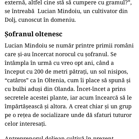
externă, altfel cine stă să cumpere cu gramul?”,
se întreabă Lucian Mindoiu, un cultivator din
Dolj, cunoscut în domeniu.
Șofranul oltenesc
Lucian Mindoiu se număr printre primii români
care și-au încercat norocul cu șofranul. Se
întâmpla în urmă cu vreo opt ani, când a
început cu 200 de metri pătrați, un sol nisipos,
“catâros” ca în Oltenia, cum îi place să spună și
cu bulbi aduși din Olanda. Încet-încet a prins
secretele acestei plante, iar acum încearcă să le
împărtășească și altora. A creat chiar și un grup
pe o rețea de socializare unde dă sfaturi tuturor
celor interesați.
Antreprenorul doljean cultivă în prezent,