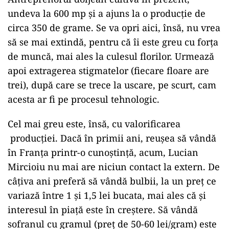
undeva la 600 mp și a ajuns la o producție de
circa 350 de grame. Se va opri aici, însă, nu vrea
să se mai extindă, pentru că îi este greu cu forța
de muncă, mai ales la culesul florilor. Urmează
apoi extragerea stigmatelor (fiecare floare are
trei), după care se trece la uscare, pe scurt, cam
acesta ar fi pe procesul tehnologic.
Cel mai greu este, însă, cu valorificarea
producției. Dacă în primii ani, reușea să vândă
în Franța printr-o cunoștință, acum, Lucian
Mircioiu nu mai are niciun contact la extern. De
câțiva ani preferă să vândă bulbii, la un preț ce
variază între 1 și 1,5 lei bucata, mai ales că și
interesul în piață este în creștere. Să vândă
sofranul cu gramul (preț de 50-60 lei/gram) este