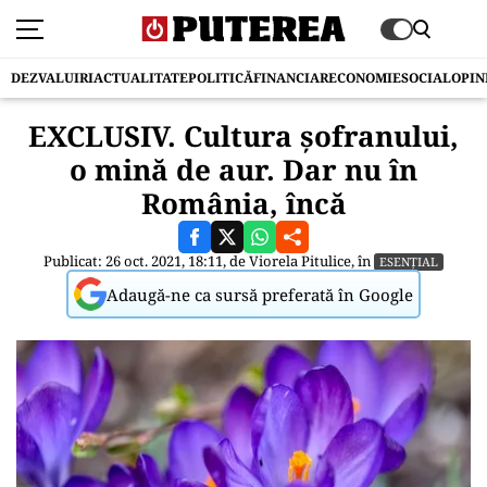
DEZVALUIRI
ACTUALITATE
POLITICĂ
FINANCIAR
ECONOMIE
SOCIAL
OPIN
EXCLUSIV. Cultura șofranului,
o mină de aur. Dar nu în
România, încă
Publicat: 26 oct. 2021, 18:11, de
Viorela Pitulice
, în
ESENȚIAL
Adaugă-ne ca sursă preferată în Google