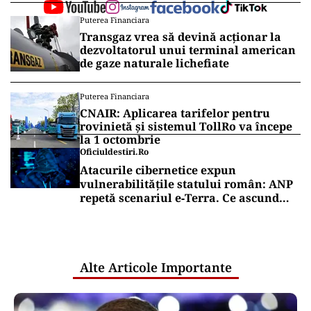
Puterea Financiara
Transgaz vrea să devină acționar la
dezvoltatorul unui terminal american
de gaze naturale lichefiate
Puterea Financiara
CNAIR: Aplicarea tarifelor pentru
rovinietă și sistemul TollRo va începe
la 1 octombrie
Oficiuldestiri.ro
Atacurile cibernetice expun
vulnerabilitățile statului român: ANP
repetă scenariul e‑Terra. Ce ascund
comunicările oficiale și cine răspunde
pentru mentenanța IT a instituțiilor
publice
Alte Articole Importante