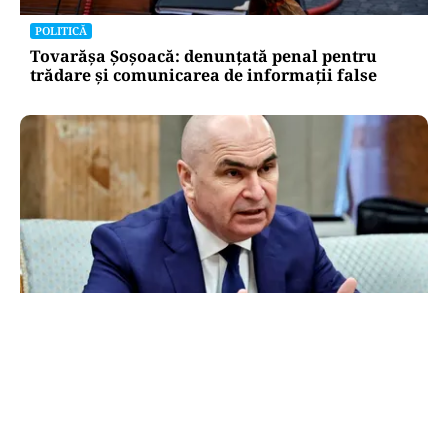
POLITICĂ
Tovarășa Șoșoacă: denunțată penal pentru
trădare și comunicarea de informații false
POLITICĂ
Bolojan acuză PSD și AUR. PNL vrea premier
tehnocrat: „Au lăsat România în faza finală de
absorbţie a PNRR”