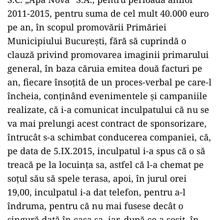
2011-2015, pentru suma de cel mult 40.000 euro
pe an, în scopul promovării Primăriei
Municipiului București, fără să cuprindă o
clauză privind promovarea imaginii primarului
general, în baza căruia emitea două facturi pe
an, fiecare însoțită de un proces-verbal pe care-l
încheia, conținând evenimentele și campaniile
realizate, că i-a comunicat inculpatului că nu se
va mai prelungi acest contract de sponsorizare,
întrucât s-a schimbat conducerea companiei, că,
pe data de 5.IX.2015, inculpatul i-a spus că o să
treacă pe la locuința sa, astfel că l-a chemat pe
soțul său să spele terasa, apoi, în jurul orei
19,00, inculpatul i-a dat telefon, pentru a-l
îndruma, pentru că nu mai fusese decât o
singură dată în casa sa, iar, după ce a sosit, în