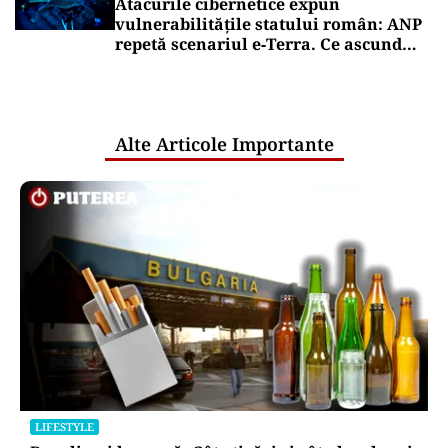
Atacurile cibernetice expun
vulnerabilitățile statului român: ANP
repetă scenariul e‑Terra. Ce ascund
comunicările oficiale și cine răspunde
pentru mentenanța IT a instituțiilor
publice
Alte Articole Importante
LIFESTYLE