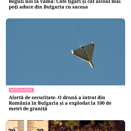
Reguli noi la vamă: Câte țigări și cât alcool mai
poți aduce din Bulgaria cu sacoșa
ACTUALITATE
Alertă de securitate. O dronă a intrat din
România în Bulgaria şi a explodat la 100 de
metri de graniţă