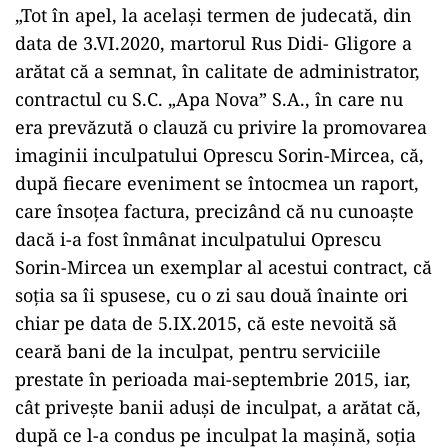
„Tot în apel, la același termen de judecată, din
data de 3.VI.2020, martorul Rus Didi- Gligore a
arătat că a semnat, în calitate de administrator,
contractul cu S.C. „Apa Nova” S.A., în care nu
era prevăzută o clauză cu privire la promovarea
imaginii inculpatului Oprescu Sorin-Mircea, că,
după fiecare eveniment se întocmea un raport,
care însoțea factura, precizând că nu cunoaște
dacă i-a fost înmânat inculpatului Oprescu
Sorin-Mircea un exemplar al acestui contract, că
soția sa îi spusese, cu o zi sau două înainte ori
chiar pe data de 5.IX.2015, că este nevoită să
ceară bani de la inculpat, pentru serviciile
prestate în perioada mai-septembrie 2015, iar,
cât privește banii aduși de inculpat, a arătat că,
după ce l-a condus pe inculpat la mașină, soția