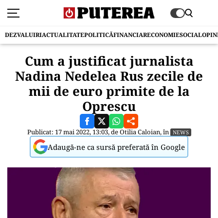
DEZVALUIRI
ACTUALITATE
POLITICĂ
FINANCIAR
ECONOMIE
SOCIAL
OPIN
Cum a justificat jurnalista
Nadina Nedelea Rus zecile de
mii de euro primite de la
Oprescu
Publicat: 17 mai 2022, 13:03, de
Otilia Caloian
, în
NEWS
Adaugă-ne ca sursă preferată în Google