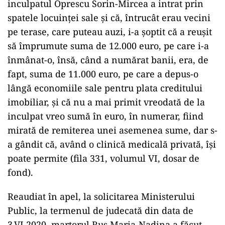
inculpatul Oprescu Sorin-Mircea a intrat prin
spatele locuinței sale și că, întrucât erau vecini
pe terase, care puteau auzi, i-a șoptit că a reușit
să împrumute suma de 12.000 euro, pe care i-a
înmânat-o, însă, când a numărat banii, era, de
fapt, suma de 11.000 euro, pe care a depus-o
lângă economiile sale pentru plata creditului
imobiliar, și că nu a mai primit vreodată de la
inculpat vreo sumă în euro, în numerar, fiind
mirată de remiterea unei asemenea sume, dar s-
a gândit că, având o clinică medicală privată, își
poate permite (fila 331, volumul VI, dosar de
fond).
Reaudiat în apel, la solicitarea Ministerului
Public, la termenul de judecată din data de
3.VI.2020, martorul Rus Maria-Nadina a făcut,