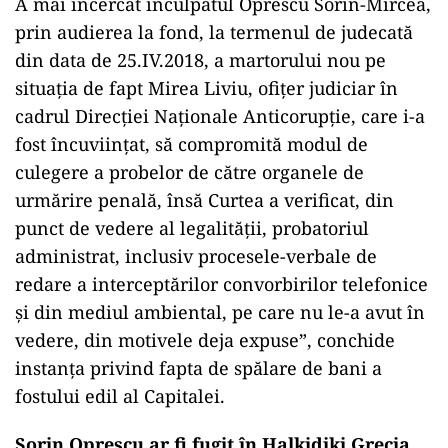
A mai încercat inculpatul Oprescu Sorin-Mircea,
prin audierea la fond, la termenul de judecată
din data de 25.IV.2018, a martorului nou pe
situația de fapt Mirea Liviu, ofițer judiciar în
cadrul Direcției Naționale Anticorupție, care i-a
fost încuviințat, să compromită modul de
culegere a probelor de către organele de
urmărire penală, însă Curtea a verificat, din
punct de vedere al legalității, probatoriul
administrat, inclusiv procesele-verbale de
redare a interceptărilor convorbirilor telefonice
și din mediul ambiental, pe care nu le-a avut în
vedere, din motivele deja expuse”, conchide
instanța privind fapta de spălare de bani a
fostului edil al Capitalei.
Sorin Oprescu ar fi fugit în Halkidiki Grecia