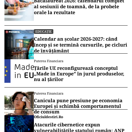
Bacalaureat 2026: calendarul complet
al sesiunii de toamnă, de la probele
orale la rezultate
EDUCAȚIE
Calendar an școlar 2026-2027: când
încep și se termină cursurile, pe cicluri
de învățământ
Puterea Financiara
Țările UE reconfigurează conceptul
„Made in Europe” în jurul produselor,
nu al țărilor
Puterea Financiara
Canicula pune presiune pe economia
Europei și schimbă comportamentul
de consum
Oficiuldestiri.ro
Atacurile cibernetice expun
vulnerabilitățile statului român: ANP