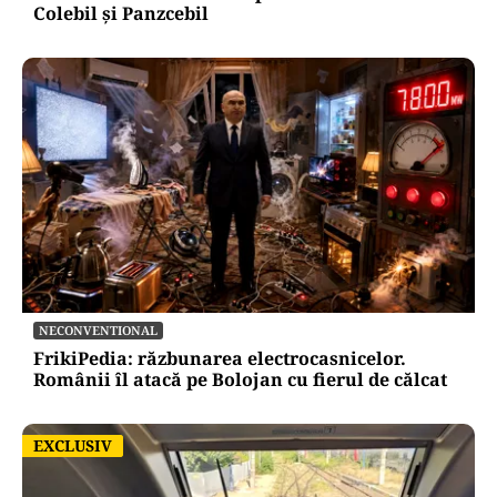
Colebil și Panzcebil
NECONVENTIONAL
FrikiPedia: răzbunarea electrocasnicelor.
Românii îl atacă pe Bolojan cu fierul de călcat
EXCLUSIV
EXCLUSIV