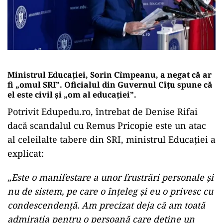
Ministrul Educației, Sorin Cîmpeanu, a negat că ar
fi „omul SRI”. Oficialul din Guvernul Cîțu spune că
el este civil și „om al educației”.
Potrivit Edupedu.ro, întrebat de Denise Rifai
dacă scandalul cu Remus Pricopie este un atac
al celeilalte tabere din SRI, ministrul Educației a
explicat:
„Este o manifestare a unor frustrări personale și
nu de sistem, pe care o înțeleg și eu o privesc cu
condescendență. Am precizat deja că am toată
admirația pentru o persoană care deține un