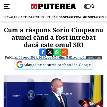
DEZVALUIRI
ACTUALITATE
POLITICĂ
FINANCIAR
ECONOMIE
SOCIAL
OPIN
Cum a răspuns Sorin Cîmpeanu
atunci când a fost întrebat
dacă este omul SRI
Publicat: 01 sept. 2021, 14:30, de
Mădălina Bălăceanu
, în
EDUCAȚIE
Adaugă-ne ca sursă preferată în Google