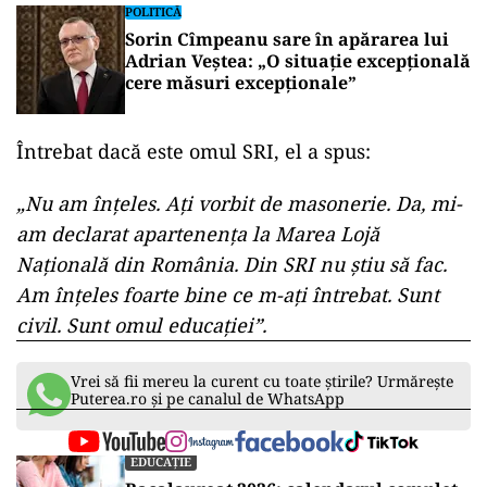
POLITICĂ
Sorin Cîmpeanu sare în apărarea lui
Adrian Veștea: „O situație excepțională
cere măsuri excepționale”
Întrebat dacă este omul SRI, el a spus:
„Nu am înțeles. Ați vorbit de masonerie. Da, mi-
am declarat apartenența la Marea Lojă
Națională din România. Din SRI nu știu să fac.
Am înțeles foarte bine ce m-ați întrebat. Sunt
civil. Sunt omul educației”.
Vrei să fii mereu la curent cu toate știrile? Urmărește
Puterea.ro și pe canalul de WhatsApp
EDUCAȚIE