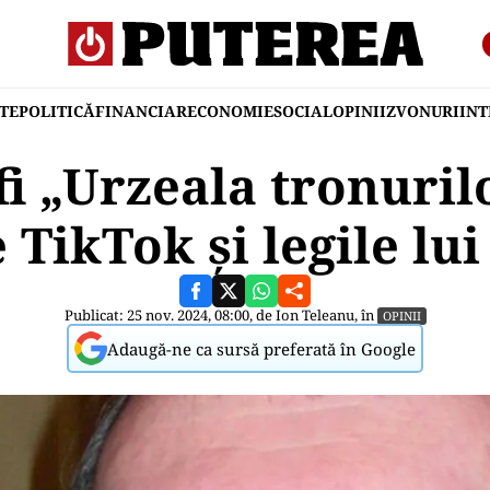
TE
POLITICĂ
FINANCIAR
ECONOMIE
SOCIAL
OPINII
ZVONURI
IN
fi „Urzeala tronuril
 TikTok și legile lu
Publicat: 25 nov. 2024, 08:00, de
Ion Teleanu
, în
OPINII
Adaugă-ne ca sursă preferată în Google