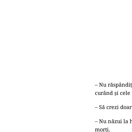
– Nu răspândiţi
curând şi cele
– Să crezi doar
– Nu năzui la 
morţi.