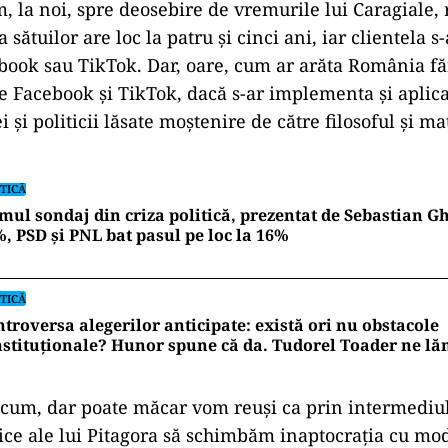
 la noi, spre deosebire de vremurile lui Caragiale,
a sătuilor are loc la patru și cinci ani, iar clientela s
book sau TikTok. Dar, oare, cum ar arăta România făr
pe Facebook și TikTok, dacă s-ar implementa şi aplica
i şi politicii lăsate moştenire de către filosoful şi 
TICĂ
mul sondaj din criza politică, prezentat de Sebastian Gh
, PSD și PNL bat pasul pe loc la 16%
TICĂ
troversa alegerilor anticipate: există ori nu obstacole
stituționale? Hunor spune că da. Tudorel Toader ne l
cum, dar poate măcar vom reuşi ca prin intermediul
tice ale lui Pitagora să schimbăm inaptocraţia cu mo