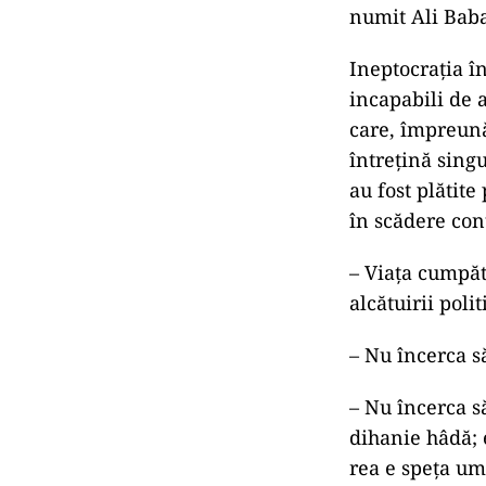
numit Ali Baba
Ineptocraţia î
incapabili de 
care, împreună 
întreţină singu
au fost plătit
în scădere cont
– Viaţa cumpăta
alcătuirii polit
– Nu încerca s
– Nu încerca s
dihanie hâdă; e
rea e speţa u