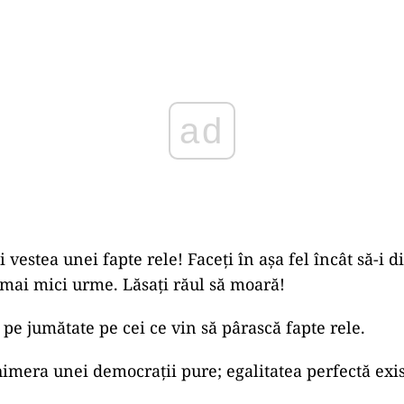
ad
 vestea unei fapte rele! Faceţi în aşa fel încât să-i 
 mai mici urme. Lăsaţi răul să moară!
 pe jumătate pe cei ce vin să pârască fapte rele.
himera unei democraţii pure; egalitatea perfectă exi