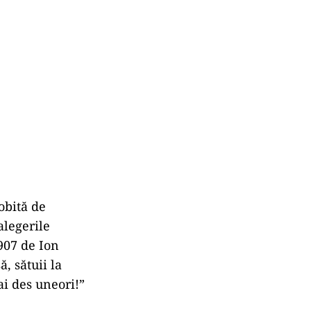
obită de
alegerile
907 de Ion
, sătuii la
ai des uneori!”