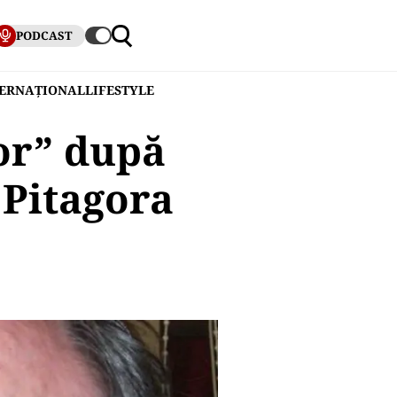
PODCAST
TERNAȚIONAL
LIFESTYLE
or” după
i Pitagora