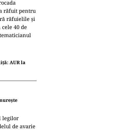
 rocada
-a răfuit pentru
ă răfuielile și
 cele 40 de
matematicianul
iță: AUR la
ămurește
 legilor
delul de avarie