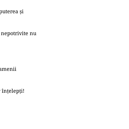
puterea şi
 nepotrivite nu
oamenii
 înţelepţi!