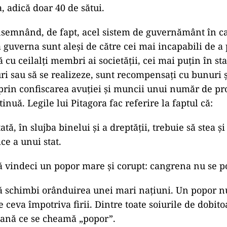
, adică doar 40 de sătui.
nsemnând, de fapt, acel sistem de guvernământ în c
a guverna sunt aleşi de către cei mai incapabili de a
cu ceilalţi membri ai societăţii, cei mai puţin în sta
ri sau să se realizeze, sunt recompensaţi cu bunuri ş
e prin confiscarea avuţiei şi muncii unui număr de pr
inuă. Legile lui Pitagora fac referire la faptul că:
tă, în slujba binelui şi a dreptăţii, trebuie să stea şi
ice a unui stat.
ă vindeci un popor mare şi corupt: cangrena nu se p
ă schimbi orânduirea unei mari naţiuni. Un popor n
 ceva împotriva firii. Dintre toate soiurile de dobit
mană ce se cheamă „popor”.