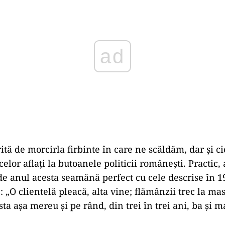
ită de morcirla firbinte în care ne scăldăm, dar şi ci
elor aflaţi la butoanele politicii româneşti. Practic, 
de anul acesta seamănă perfect cu cele descrise în 1
 „O clientelă pleacă, alta vine; flămânzii trec la masă
sta aşa mereu şi pe rând, din trei în trei ani, ba şi m