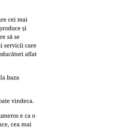
are cei mai
 produce şi
re să se
i servicii care
oducători aflat
 la baza
oate vindeca.
umeros e ca o
oace, cea mai