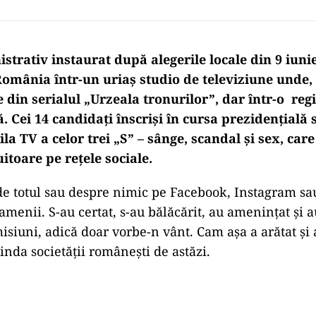
trativ instaurat după alegerile locale din 9 iuni
omânia într-un uriaş studio de televiziune unde, z
 din serialul „Urzeala tronurilor”, dar într-o reg
Cei 14 candidați înscriși în cursa prezidențială 
ila TV a celor trei „S” – sânge, scandal și sex, car
uitoare pe rețele sociale.
 de totul sau despre nimic pe Facebook, Instagram sa
menii. S-au certat, s-au bălăcărit, au amenințat și a
isiuni, adică doar vorbe-n vânt. Cam așa a arătat și 
inda societăţii româneşti de astăzi.
Play