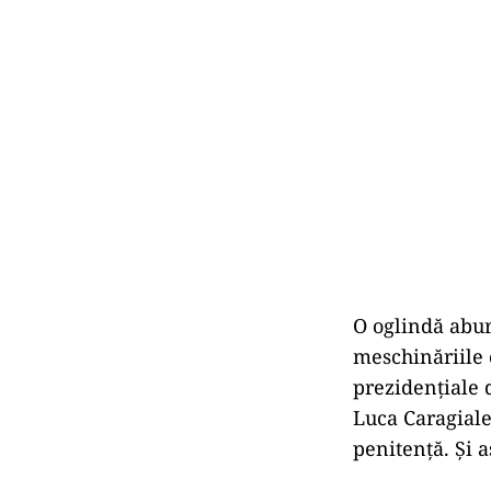
O oglindă abur
meschinăriile c
prezidențiale 
Luca Caragiale:
penitenţă. Şi a