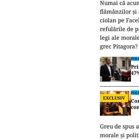
Numai că acum,
flămânzilor și 
ciolan pe Face
refulările de 
legi ale morale
grec Pitagora?
POLI
Pri
47%
POLI
EXCLUSIV
Con
con
Greu de spus a
morale şi poli