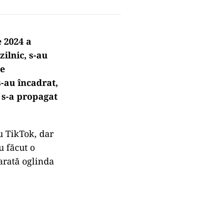
e 2024 a
ilnic, s-au
ie
s-au încadrat,
e s-a propagat
u TikTok, dar
u făcut o
arată oglinda