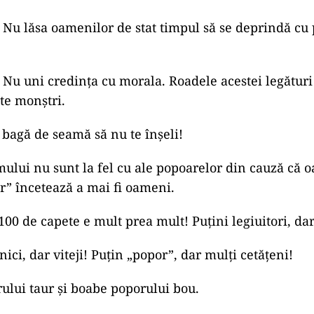
! Nu lăsa oamenilor de stat timpul să se deprindă cu 
! Nu uni credinţa cu morala. Roadele acestei legături
şte monştri.
, bagă de seamă să nu te înşeli!
mului nu sunt la fel cu ale popoarelor din cauză că 
r” încetează a mai fi oameni.
00 de capete e mult prea mult! Puţini legiuitori, dar
nici, dar viteji! Puţin „popor”, dar mulți cetăţeni!
rului taur şi boabe poporului bou.