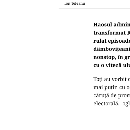
Ion Teleanu
Haosul adminis
transformat R
rulat episoade
dâmbovițeană. 
nonstop, în gr
cu o viteză ul
Toţi au vorbit
mai puțin cu oa
căruță de prom
electorală, ogl