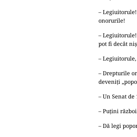
– Legiuitorule
onorurile!
– Legiuitorule
pot fi decât ni
– Legiuitorule
– Drepturile o
deveniţi „popo
– Un Senat de 1
– Puţini război
– Dă legi popo