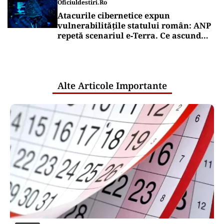
ACTUALITATE
Primele două barje, scufundate cu
succes în Dunăre. Radu Miruță: „Este o
procedură lentă pentru a se așeza cât
mai bine”
Puterea Financiara
România intră în jocul marilor puteri
pentru uraniul blocat în Niger. Miza:
un stoc de peste 1.000 de tone
Puterea Financiara
Impactul economic al verii infernale
europene: căldura extremă începe să
lovească direct economia
Oficiuldestiri.ro
Atacurile cibernetice expun
vulnerabilitățile statului român: ANP
repetă scenariul e‑Terra. Ce ascund
comunicările oficiale și cine răspunde
pentru mentenanța IT a instituțiilor
publice