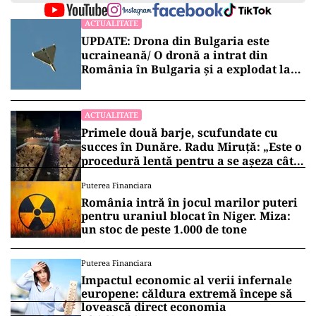
„Național nu cred că va fi cazul. În măsura în
care experții, medicii noștri vor veni cu aceste
solicitări, le vom discuta. În momentul în care
va exista o astfel de solicitare, o voi analiza cu
absolut toată seriozitatea”, a afirmat Klaus
Iohannis.
Vrei să fii mereu la curent cu toate știrile? Urmărește
Puterea.ro și pe canalul de WhatsApp
ACTUALITATE
UPDATE: Drona din Bulgaria este
ucraineană/ O dronă a intrat din
România în Bulgaria şi a explodat la
100 de metri de graniţă