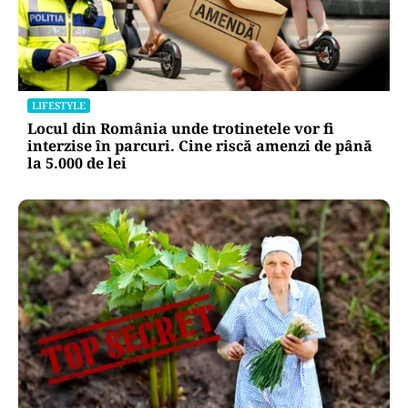
LIFESTYLE
Unde trebuie pus muștarul în frigider după ce l-
ai deschis. Greșeala pe care mulți nu o știau
LIFESTYLE
Locul din România unde trotinetele vor fi