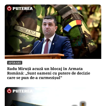
SOCIAL
Ambulanța cu escală la aprozar. Dacă vrea
Dumnezeu, pacientul ajunge; dacă nu, măcar
luăm niște roșii