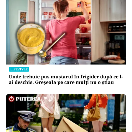
HOROSCOP
Horoscop 9 august 2026. Capricornii primesc o
veste neașteptată, Scorpionii deschid un capitol
sentimental