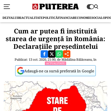
DEZVALUIRI
ACTUALITATE
POLITICĂ
FINANCIAR
ECONOMIE
SOCIAL
OPIN
Cum ar putea fi instituită
starea de urgență în România:
Declarațiile președintelui
Publicat: 13 oct. 2020, 21:00, de
Mădălina Bălăceanu
, în
ACTUALITATE
Adaugă-ne ca sursă preferată în Google