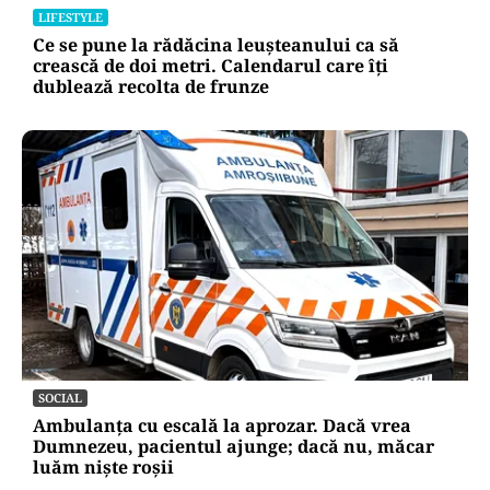
interzise în parcuri. Cine riscă amenzi de până
la 5.000 de lei
LIFESTYLE
Ce se pune la rădăcina leușteanului ca să
crească de doi metri. Calendarul care îți
dublează recolta de frunze