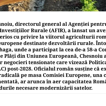
noiu, directorul general al Agenției pentr
Investițiilor Rurale (AFIR), a lansat un av
rios cu privire la viitorul agriculturii rom
europene destinate dezvoltării rurale. Înt
haga, unde a participat la cea de-a 58-a Co
de Plăți din Uniunea Europeană, Chesnoiu 
r negocieri tensionate care vizează Politic
) post-2028. Oficialul român susține că ex
adicală pe masa Comisiei Europene, una c
mentată, ar arunca în aer capacitatea Româ
durile necesare modernizării satelor.