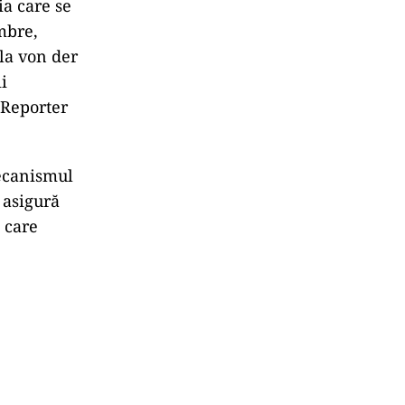
ia care se
mbre,
ula von der
i
„Reporter
mecanismul
 asigură
, care