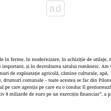
ile în ferme, în modernizare, în achiziție de utilaje, d
e important, și în dezvoltarea satului românesc. Am 
uri de exploatație agricolă, cămine culturale, apă,
, drumuri comunale – toate acestea se fac din Pilonu
ul pe care agenția pe care eu o conduc îl gestionează
v 8 miliarde de euro pe un exercițiu financiar”, a p