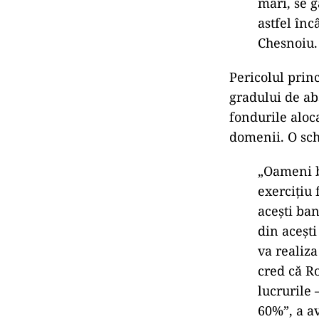
mari, se g
astfel înc
Chesnoiu.
Pericolul prin
gradului de ab
fondurile aloc
domenii. O sch
„Oameni b
exercițiu 
acești ba
din aceșt
va realiz
cred că R
lucrurile 
60%”, a a