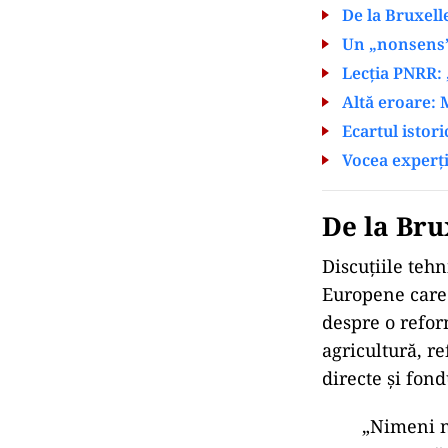
De la Bruxell
Un „nonsens” 
Lecția PNRR: 
Altă eroare: M
Ecartul istori
Vocea experți
De la Bru
Discuțiile teh
Europene care 
despre o refor
agricultură, r
directe și fond
„Nimeni nu