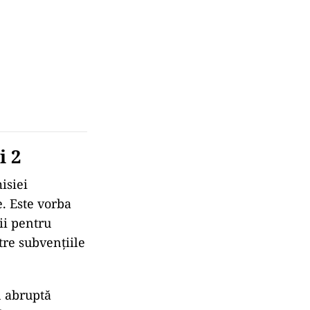
i 2
isiei
. Este vorba
ii pentru
tre subvențiile
n abruptă