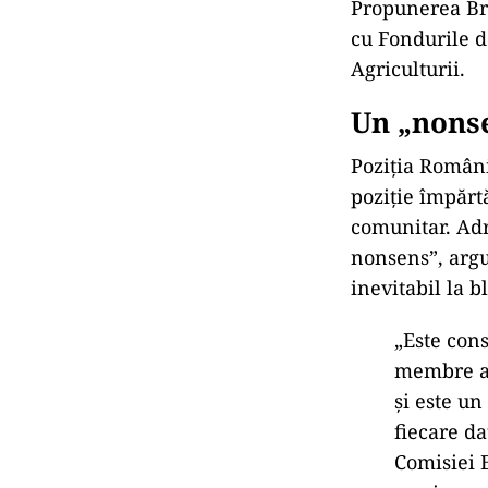
Propunerea Brux
cu Fondurile d
Agriculturii.
Un „nonse
Poziția Români
poziție împărt
comunitar. Adr
nonsens”, argu
inevitabil la b
„Este con
membre au
și este un
fiecare da
Comisiei 