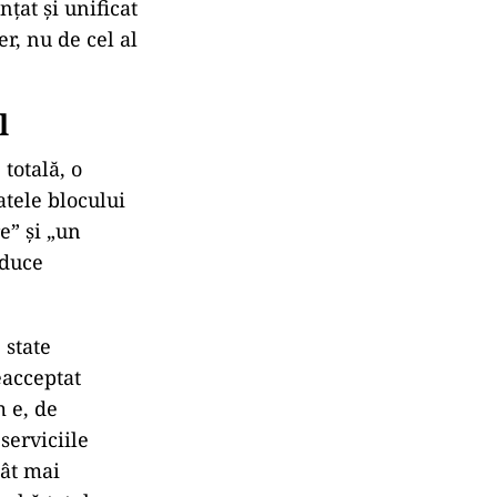
țat și unificat
r, nu de cel al
l
totală, o
atele blocului
e” și „un
 duce
 state
eacceptat
m e, de
serviciile
cât mai