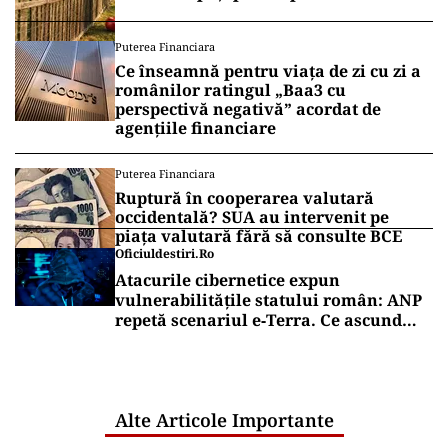
Puterea Financiara
Ce înseamnă pentru viața de zi cu zi a
românilor ratingul „Baa3 cu
perspectivă negativă” acordat de
agențiile financiare
Puterea Financiara
Ruptură în cooperarea valutară
occidentală? SUA au intervenit pe
piața valutară fără să consulte BCE
Oficiuldestiri.ro
Atacurile cibernetice expun
vulnerabilitățile statului român: ANP
repetă scenariul e‑Terra. Ce ascund
comunicările oficiale și cine răspunde
pentru mentenanța IT a instituțiilor
publice
Alte Articole Importante