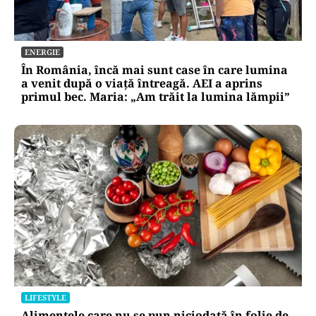
ENERGIE
În România, încă mai sunt case în care lumina
a venit după o viață întreagă. AEI a aprins
primul bec. Maria: „Am trăit la lumina lămpii”
LIFESTYLE
Alimentele care nu se pun niciodată în folie de