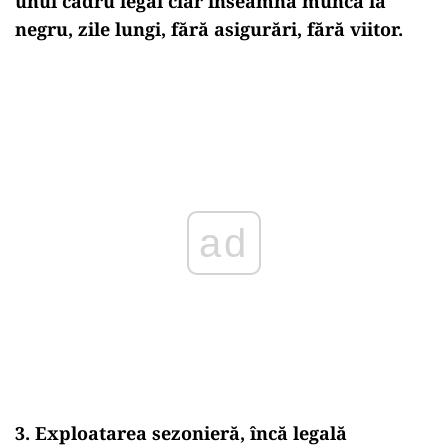
unui cadru legal clar înseamnă muncă la
negru, zile lungi, fără asigurări, fără viitor.
ad
3.
Exploatarea sezonieră, încă legală