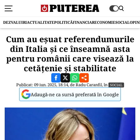
DEZVALUIRI
ACTUALITATE
POLITICĂ
FINANCIAR
ECONOMIE
SOCIAL
OPIN
Cum au eşuat referendumurile
din Italia şi ce înseamnă asta
pentru românii care visează la
cetăţenie şi stabilitate
Publicat: 09 iun. 2025, 18:14, de
Radu Caranfil
, în
SOCIAL
Adaugă-ne ca sursă preferată în Google