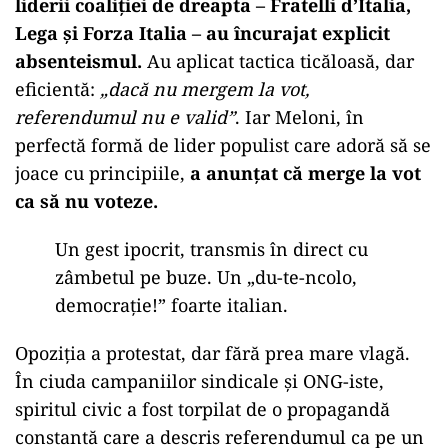
liderii coaliţiei de dreapta – Fratelli d’Italia,
Lega și Forza Italia – au încurajat explicit
absenteismul.
Au aplicat tactica ticăloasă, dar
eficientă:
„dacă nu mergem la vot,
referendumul nu e valid”
. Iar Meloni, în
perfectă formă de lider populist care adoră să se
joace cu principiile,
a anunţat că merge la vot
ca să nu voteze.
Un gest ipocrit, transmis în direct cu
zâmbetul pe buze. Un „du-te-ncolo,
democraţie!” foarte italian.
Opoziţia a protestat, dar fără prea mare vlagă.
În ciuda campaniilor sindicale şi ONG-iste,
spiritul civic a fost torpilat de o propagandă
constantă care a descris referendumul ca pe un