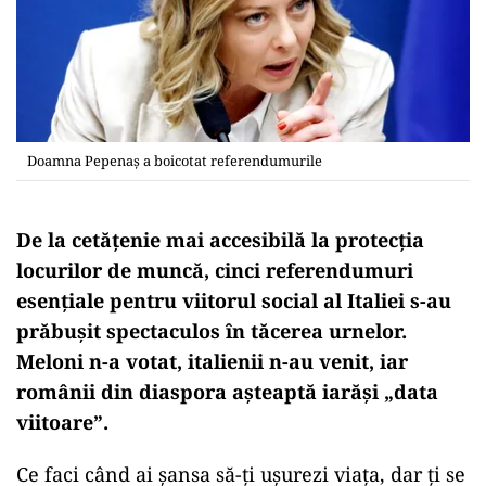
Doamna Pepenaș a boicotat referendumurile
De la cetăţenie mai accesibilă la protecţia
locurilor de muncă, cinci referendumuri
esenţiale pentru viitorul social al Italiei s-au
prăbuşit spectaculos în tăcerea urnelor.
Meloni n-a votat, italienii n-au venit, iar
românii din diaspora aşteaptă iarăşi „data
viitoare”.
Ce faci când ai şansa să-ţi uşurezi viaţa, dar ţi se