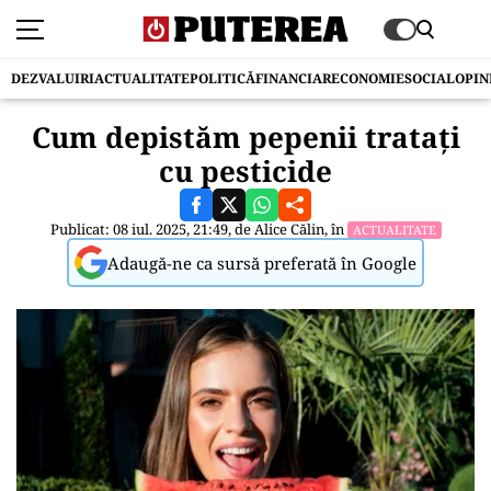
DEZVALUIRI
ACTUALITATE
POLITICĂ
FINANCIAR
ECONOMIE
SOCIAL
OPIN
Cum depistăm pepenii tratați
cu pesticide
Publicat: 08 iul. 2025, 21:49, de
Alice Călin
, în
ACTUALITATE
Adaugă-ne ca sursă preferată în Google