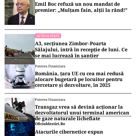
Emil Boc refuză un nou mandat de
premier: „Mulțam fain, alții la rând!”
ACTUALITATE
A3, secțiunea Zimbor–Poarta
Sălajului, intră în recepție de luni. Ce
se mai lucrează în șantier
Puterea Financiara
România, țara UE cu cea mai redusă
alocare bugetară pe locuitor pentru
cercetare și dezvoltare, în 2025
Puterea Financiara
Transgaz vrea să devină acționar la
dezvoltatorul unui terminal american
de gaze naturale lichefiate
Oficiuldestiri.ro
Atacurile cibernetice expun