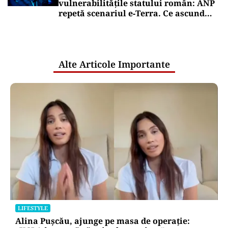
vulnerabilitățile statului român: ANP
repetă scenariul e‑Terra. Ce ascund
comunicările oficiale și cine răspunde
pentru mentenanța IT a instituțiilor
publice
Alte Articole Importante
LIFESTYLE
Alina Pușcău, ajunge pe masa de operație: