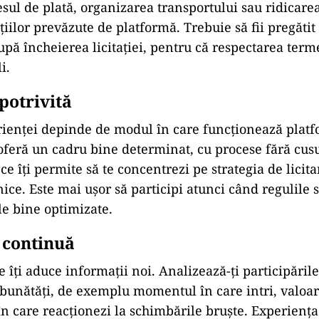
rmații despre comportamente și te ajută să îți alegi 
 a intra în competiție cu o ofertă bună.
fertei
re decizi să plasezi oferta este cel mai intens din î
i opta pentru o intrare timpurie, care să stabilească t
o apariție târzie, cu scopul de a surprinde ceilalți par
 poziția de lider. Indiferent de abordare, trebuie să 
ației și să reacționezi imediat la schimbările care apa
a rezultatului
 rămâne cea mai bună la final, primești confirmarea 
ul de plată, organizarea transportului sau ridicare
iilor prevăzute de platformă. Trebuie să fii pregătit
upă încheierea licitației, pentru că respectarea term
i.