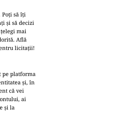
Poți să îți
ți și să decizi
nțelegi mai
orită. Află
tru licitații!
nt pe platforma
ntitatea și, în
ent că vei
ontului, ai
e și la