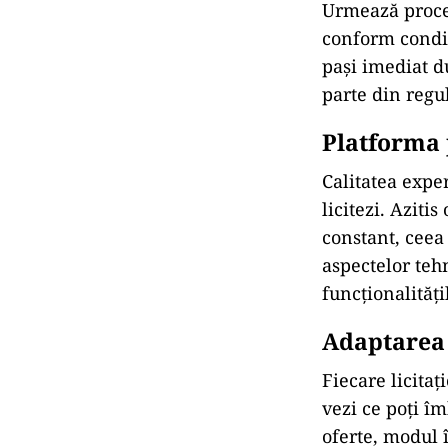
îți oferă info
potrivit pentru
Plasarea o
Momentul în ca
experiență. Poț
sau poți alege 
a prelua rapid
la fluxul licit
Confirmare
Dacă oferta ta
Urmează proces
conform condiț
pași imediat d
parte din regul