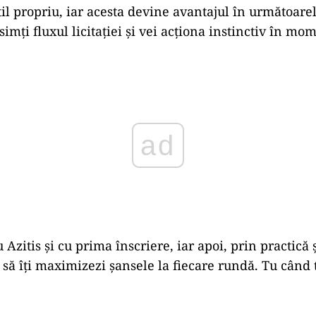
potrivită
rienței depinde de modul în care funcționează plat
s oferă un cadru bine determinat, cu procese fără cusu
ce îți permite să te concentrezi pe strategia de licitar
ice. Este mai ușor să participi atunci când regulile s
le bine optimizate.
 continuă
ie îți aduce informații noi. Analizează-ți participăril
mbunătăți, de exemplu momentul în care intri, valoa
în care reacționezi la schimbările bruște. Experiența
il propriu, iar acesta devine avantajul în următoarel
simți fluxul licitației și vei acționa instinctiv în mo