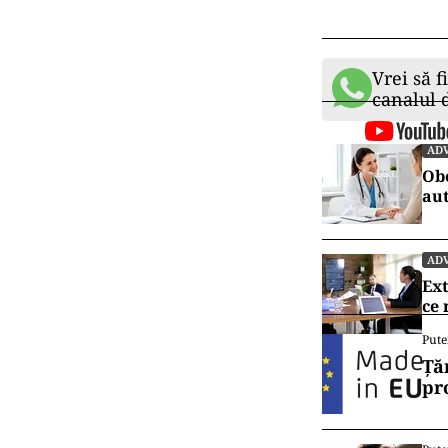
Totul începe cu
descoperi cum 
Vrei să f
canalul