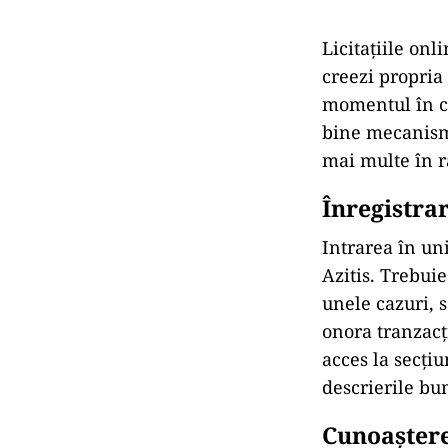
Licitațiile onl
creezi propria 
momentul în ca
bine mecanismul
mai multe în r
Înregistra
Intrarea în un
Azitis. Trebuie
unele cazuri, 
onora tranzacți
acces la secți
descrierile bun