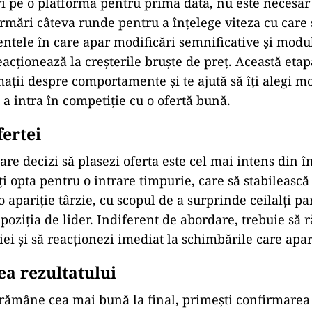
le cazuri câștigă cea mai mare ofertă, iar în altele c
ceptată.
bugetului disponibil
pare ar trebui să înceapă cu un prag financiar stabil
 a bunului, de costurile suplimentare de transport sa
xe prevăzute în regulament. Acest reper te ajută să ți
ei și să iei decizii fără presiune. Odată ce ai determi
acțiunilor se aliniază în jurul acestui punct de refer
ine calculat.
 înainte de acțiune
ri pe o platformă pentru prima dată, nu este necesar s
urmări câteva runde pentru a înțelege viteza cu care
ntele în care apar modificări semnificative și modul
reacționează la creșterile bruște de preț. Această eta