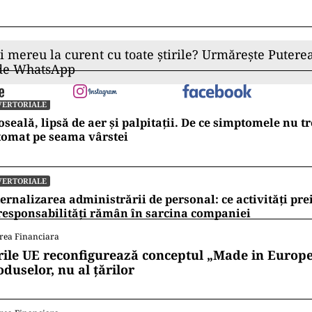
ad
 Azitis și cu prima înscriere, iar apoi, prin practică ș
să îți maximizezi șansele la fiecare rundă. Tu când t
ii mereu la curent cu toate știrile? Urmărește Puterea
 de WhatsApp