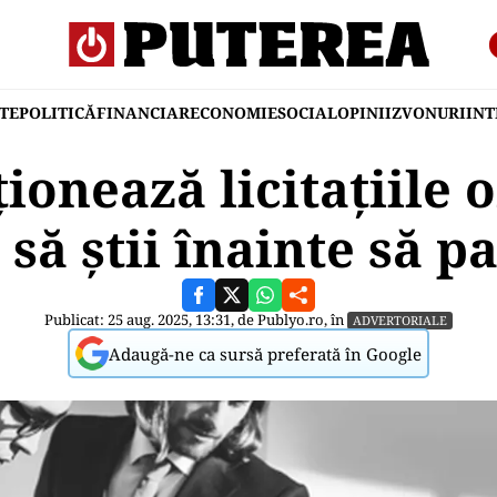
TE
POLITICĂ
FINANCIAR
ECONOMIE
SOCIAL
OPINII
ZVONURI
IN
onează licitațiile o
 să știi înainte să pa
Publicat: 25 aug. 2025, 13:31, de
Publyo.ro
, în
ADVERTORIALE
Adaugă-ne ca sursă preferată în Google