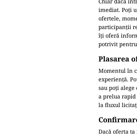
minute. În une
mică ofertă ac
Stabilirea 
Fiecare partici
valoarea reală
eventualele ta
ritmul licitați
maximă, restul 
pas în plus dev
Observarea
Chiar dacă int
imediat. Poți 
ofertele, mome
participanții 