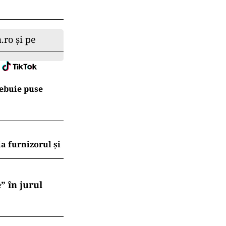
i analiză, vei
e înscrii?
.ro și pe