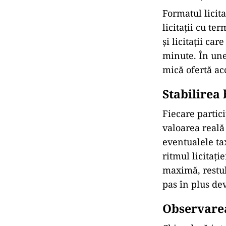
Cunoașterea
Formatul licita
licitații cu te
și licitații c