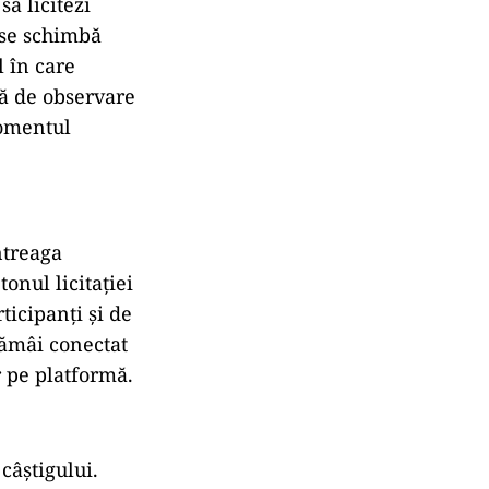
âștigă cea mai
it în funcție de
u livrare și de
i sub control
nat suma
ință, iar orice
ă licitezi
 se schimbă
 în care
pă de observare