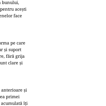
momentul
ntreaga
onul licitației
ticipanți și de
rămâi conectat
r pe platformă.
câștigului.
a bunului,
 pentru acești
enelor face