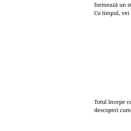
Platforma 
Calitatea expe
licitezi. Aziti
constant, ceea 
aspectelor tehn
funcționalități
Adaptarea
Fiecare licitaț
vezi ce poți î
oferte, modul 
formează un st
Cu timpul, vei 