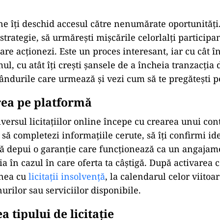
ine îți deschid accesul către nenumărate oportunități. 
strategie, să urmărești mișcările celorlalți participan
re acționezi. Este un proces interesant, iar cu cât î
, cu atât îți crești șansele de a încheia tranzacția d
ândurile care urmează și vezi cum să te pregătești pen
rea pe platformă
iversul licitațiilor online începe cu crearea unui co
 să completezi informațiile cerute, să îți confirmi ide
să depui o garanție care funcționează ca un angajam
a în cazul în care oferta ta câștigă. După activarea c
unea cu
licitații insolvență
, la calendarul celor viitoar
urilor sau serviciilor disponibile.