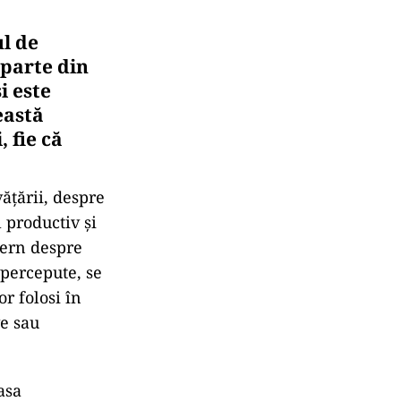
ul de
 parte din
i este
eastă
 fie că
ățării, despre
l productiv și
tern despre
 percepute, se
r folosi în
ve sau
asa