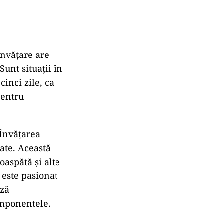
învățare are
Sunt situații în
inci zile, ca
pentru
 Învățarea
ate. Această
oaspătă și alte
i este pasionat
ază
omponentele.