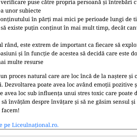
 verificare puse către propria persoană și întrebări c
a unor subiecte
onținutului în părți mai mici pe perioade lungi de t
ă existe puțin conținut în mai mult timp, decât cant
l rând, este extrem de important ca fiecare să explo
pasiuni și în funcție de acestea să decidă care este 
mai multe resurse
un proces natural care are loc încă de la naștere și 
i. Dezvoltarea poate avea loc având emoții pozitive ș
e avea loc sub influența unui stres toxic care poate 
 să învățăm despre învățare și să ne găsim sensul și
e facem!
e pe Liceulnațional.ro.