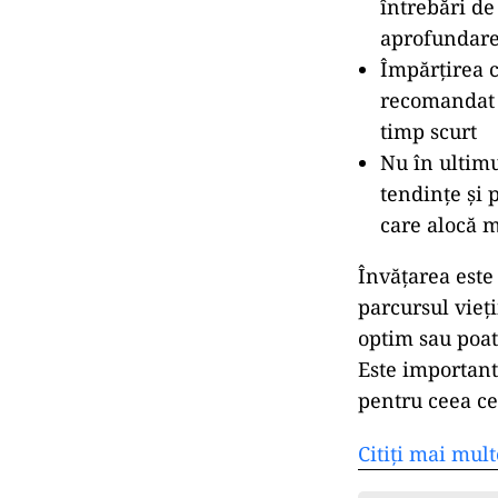
întrebări de
aprofundare
Împărțirea c
recomandat s
timp scurt
Nu în ultimu
tendințe și 
care alocă 
Învățarea este 
parcursul vieți
optim sau poat
Este important
pentru ceea c
Citiți mai mult