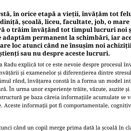
stă, în orice etapă a vieții, învățăm tot fel
diniță, școală, liceu, facultate, job, o mare
ă o trăim învățând tot timpul lucruri noi ș
e adaptăm permanent la schimbări, iar ac
e loc atunci când ne însușim noi achiziții,
tienți sau nu despre aceste lucruri.
ia Radu explică tot ce este nevoie despre procesul înv
învățării și examenelor și diferențierea dintre stresu
primul rând, învățarea constă în a forma un model in
ră. În urma unor experiențe trăite, văzute, auzite și
 structură pe baza căreia informațiile acumulate se vo
re. Aceste informații pot fi comportamentale, cogniti
unci când un copil merge prima dată la școală în cl