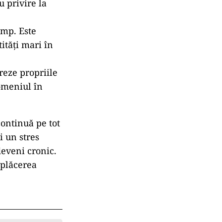
u privire la
imp. Este
ități mari în
reze propriile
domeniul în
continuă pe tot
i un stres
deveni cronic.
 plăcerea