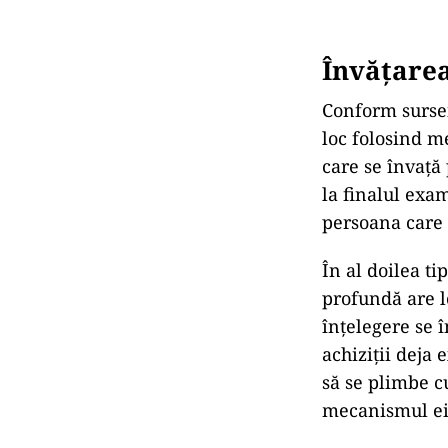
Învățarea
Conform sursei
loc folosind me
care se învață
la finalul exa
persoana care 
În al doilea t
profundă are l
înțelegere se 
achiziții deja 
să se plimbe c
mecanismul ei 