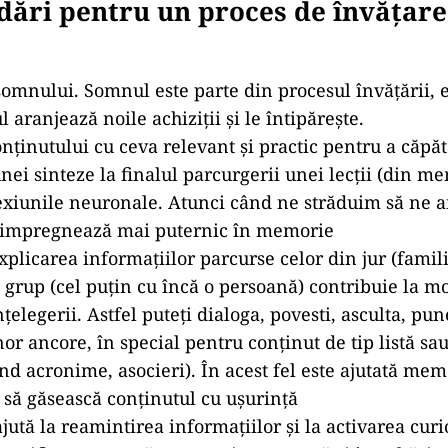
ri pentru un proces de învățare 
somnului. Somnul este parte din procesul învățării,
 aranjează noile achiziții și le întipărește.
nținutului cu ceva relevant și practic pentru a căpă
nei sinteze la finalul parcurgerii unei lecții (din m
nexiunile neuronale. Atunci când ne străduim să ne
e impregnează mai puternic în memorie
xplicarea informațiilor parcurse celor din jur (famili
 grup (cel puțin cu încă o persoană) contribuie la mot
nțelegerii. Astfel puteți dialoga, povesti, asculta, pu
r ancore, în special pentru conținut de tip listă sau
ind acronime, asocieri). În acest fel este ajutată mem
 să găsească conținutul cu ușurință
jută la reamintirea informațiilor și la activarea curioz