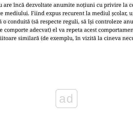
u are încă dezvoltate anumite noțiuni cu privire la
ite mediului. Fiind expus recurent la mediul școlar, 
ă o conduită (să respecte reguli, să își controleze an
se comporte adecvat) el va repeta acest comportament 
viitoare similară (de exemplu, în vizită la cineva nec
Play