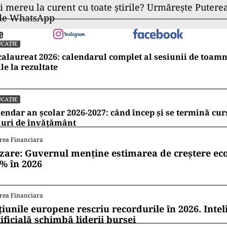
ii mereu la curent cu toate știrile? Urmărește Puterea
 de WhatsApp
CAȚIE
alaureat 2026: calendarul complet al sesiunii de toamn
le la rezultate
CAȚIE
endar an școlar 2026-2027: când încep și se termină cur
luri de învățământ
rea Financiara
zare: Guvernul menține estimarea de creștere e
1% în 2026
rea Financiara
țiunile europene rescriu recordurile în 2026. Intel
ificială schimbă liderii bursei