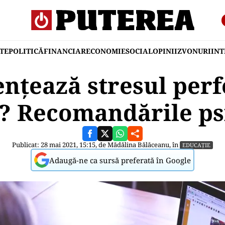
TE
POLITICĂ
FINANCIAR
ECONOMIE
SOCIAL
OPINII
ZVONURI
IN
nțează stresul per
? Recomandările ps
Publicat: 28 mai 2021, 15:15, de
Mădălina Bălăceanu
, în
EDUCAȚIE
Adaugă-ne ca sursă preferată în Google