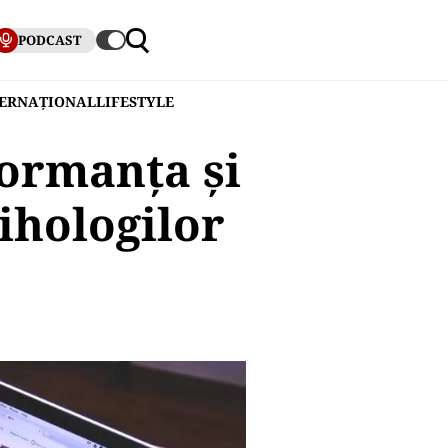
PODCAST
TERNAȚIONAL
LIFESTYLE
formanța și
ihologilor