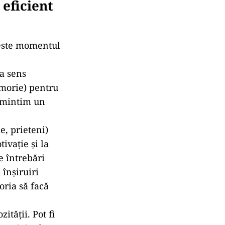
eficient
 este momentul
ta sens
emorie) pentru
 amintim un
e, prieteni)
ivație și la
ne întrebări
 înșiruiri
oria să facă
ității. Pot fi