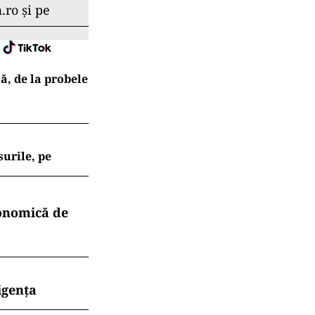
.ro și pe
ă, de la probele
surile, pe
conomică de
igența