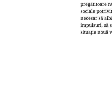
pregătitoare n
sociale potriv
necesar să aib
impulsuri, să 
situație nouă 