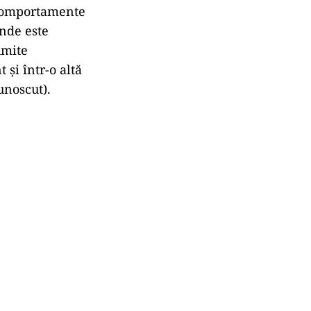
 comportamente
unde este
umite
și într-o altă
unoscut).