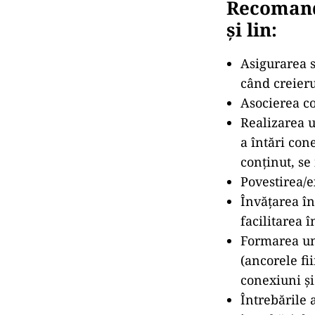
Recomandă
și lin:
Asigurarea 
când creierul
Asocierea co
Realizarea u
a întări co
conținut, s
Povestirea/e
Învățarea în
facilitarea î
Formarea uno
(ancorele fi
conexiuni și
Întrebările a