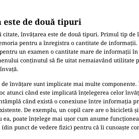
 este de două tipuri
 citate, învățarea este de două tipuri. Primul tip de 
moria pentru a înregistra o cantitate de informații. 
 pentru un examen o cantitate mare de informații în c
menului conținutul să fie uitat nemaiavând utilitate 
învață.
ip de învățare sunt implicate mai multe componente.
oc atunci când este implicată înțelegerea celor învăț
întâmplă când există o conexiune între informația pr
existente. De exemplu, un copil care are o bicicletă ș
u ea, poate înțelege mai ușor cum anume funcțione
(din punct de vedere fizic) pentru că îi cunoaște c