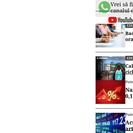
Vrei să f
canalul
EDU
Bac
ora
EDU
Cal
cic
Pute
Na
0,
Pute
Ac
art