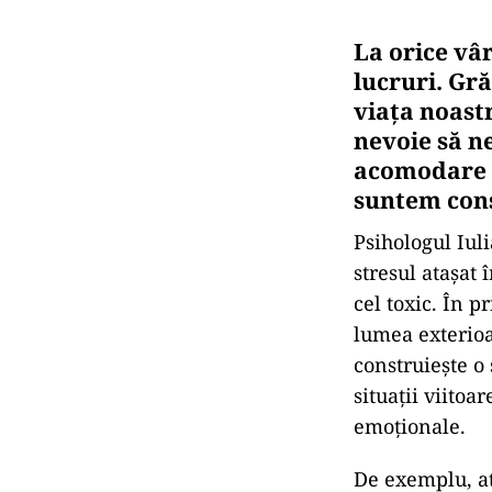
La orice vâr
lucruri. Gră
viața noastr
nevoie să n
acomodare ar
suntem conș
Psihologul Iul
stresul atașat 
cel toxic. În 
lumea exterioa
construiește o
situații viitoa
emoționale.
De exemplu, at