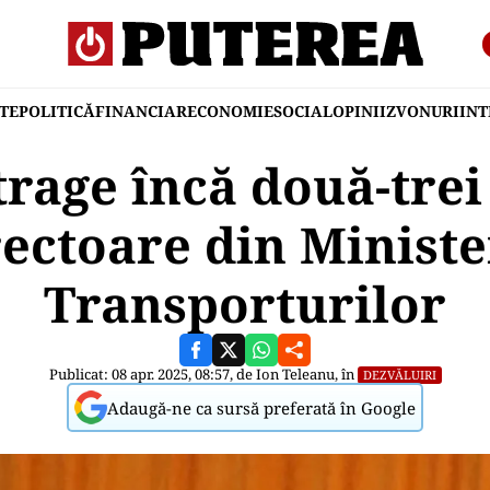
TE
POLITICĂ
FINANCIAR
ECONOMIE
SOCIAL
OPINII
ZVONURI
IN
trage încă două-trei 
rectoare din Ministe
Transporturilor
Publicat: 08 apr. 2025, 08:57, de
Ion Teleanu
, în
DEZVĂLUIRI
Adaugă-ne ca sursă preferată în Google