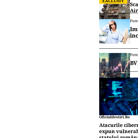
EXCLUSIV
Sca
Air
Pute
Im
în
Pute
BV
Oficiuldestiri.ro
Atacurile ciber
expun vulnerabi
statului român