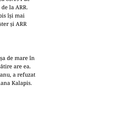
i de la ARR.
is își mai
ister și ARR
așa de mare în
ătire are ea.
eanu, a refuzat
iana Kalapis.