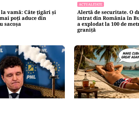
ACTUALITATE
 la vamă: Câte țigări și
Alertă de securitate. O 
 mai poți aduce din
intrat din România în Bu
u sacoșa
a explodat la 100 de met
graniţă
INTERNAȚIONAL
pe Nicușor Dan din
Cuba, prinsă în menghi
. Liberalii cer
Rubio avertizează Hava
a de urgență a unui
mai există nicio „supap
er: „Trebuie să iasă fum
scăpare”
Cotroceni!”