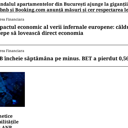
ndalul apartamentelor din București ajunge la giganții
bnb și Booking.com anunță măsuri și cer respectarea le
rea Financiara
pactul economic al verii infernale europene: căl
cepe să lovească direct economia
rea Financiara
B încheie săptămâna pe minus. BET a pierdut 0,5
netice
litățile
: ANP