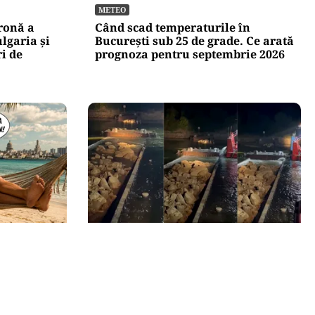
METEO
dronă a
Când scad temperaturile în
lgaria şi
București sub 25 de grade. Ce arată
ri de
prognoza pentru septembrie 2026
ACTUALITATE
nă. Marco
Primele două barje, scufundate cu
na că nu
succes în Dunăre. Radu Miruță:
ă de
„Este o procedură lentă pentru a se
așeza cât mai bine”