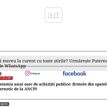
ii mereu la curent cu toate știrile? Urmărește Puterea
 de WhatsApp
VĂLUIRI
tomia unui eșec de achiziții publice: firmele din spatel
ernetic de la ANCPI
CHETE