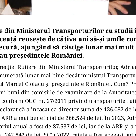
 din Ministerul Transporturilor cu studii i
ceață reușește de câțiva ani să-și umfle co
necură, ajungând să câștige lunar mai mult
au președintele României.
recției Rutiere din Ministerul Transporturilor, Adria
emunerată lunar mai bine decât ministrul Transporturi
l Marcel Ciolacu și președintele României. Cum? Pri
ani buni din comisiile de examinare de la Autoritate
onform OUG nr. 27/2011 privind transporturile rutie
eclarat că a încasat ca director suma de 126.082 de le
a ARR a mai beneficiat de 266.524 de lei. În 2023, Ad
ariul anual a fost de 87.537 de lei, iar de la ARR și-a
242.842 de lei. Și în 2022, rețeta a fost aceeași, ad