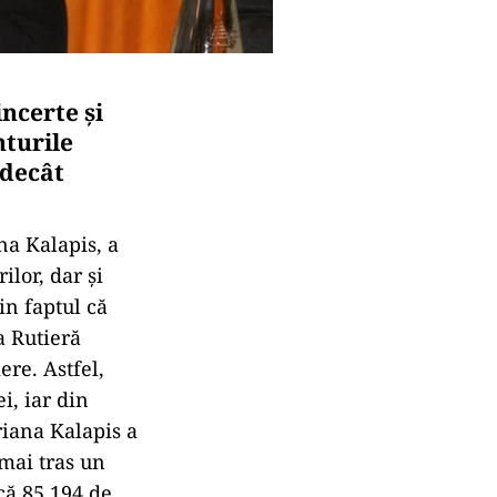
ncerte și
nturile
 decât
na Kalapis, a
lor, dar și
n faptul că
a Rutieră
re. Astfel,
i, iar din
riana Kalapis a
 mai tras un
ică 85.194 de