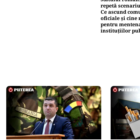
repetă scenariu
Ce ascund comu
oficiale și cin
pentru mentena
instituțiilor pu