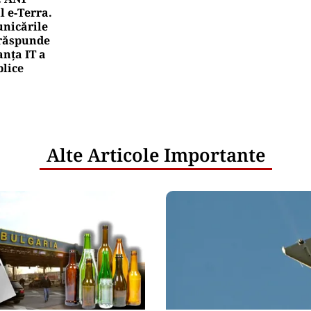
l e‑Terra.
nicările
e răspunde
nța IT a
blice
Alte Articole Importante