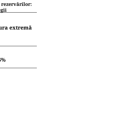
 rezervărilor:
gii
dura extremă
6%