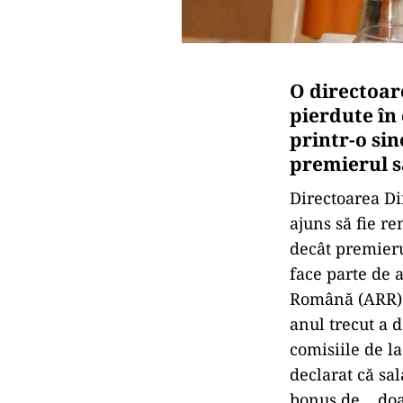
O directoare
pierdute în 
printr-o si
premierul s
Directoarea Di
ajuns să fie r
decât premieru
face parte de 
Română (ARR) c
anul trecut a d
comisiile de l
declarat că sal
bonus de… doar 