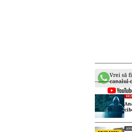
Vrei să f
canalul
DEZ
Ana
cib
AN