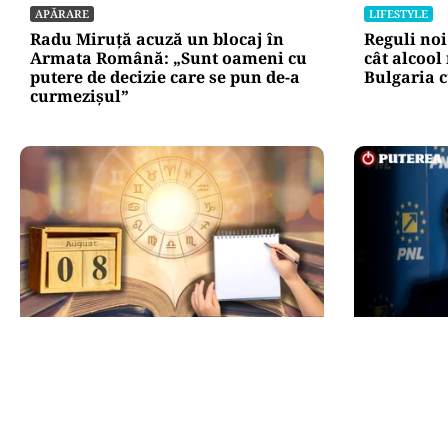
APĂRARE
LIFESTYLE
Radu Miruță acuză un blocaj în
Reguli noi
Armata Română: „Sunt oameni cu
cât alcool
putere de decizie care se pun de-a
Bulgaria c
curmezișul”
HOROSCOP
POLITICĂ
Ziua de 8.08, cea mai puternică din
Presiune 
an pentru dorințe. Ritualul simplu
partea PNL
de manifestare
desemnare
nou premi
alb de la 