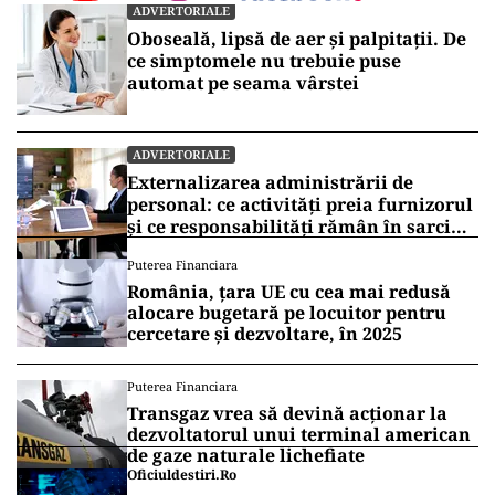
ADVERTORIALE
Oboseală, lipsă de aer și palpitații. De
ce simptomele nu trebuie puse
automat pe seama vârstei
ADVERTORIALE
Externalizarea administrării de
personal: ce activități preia furnizorul
și ce responsabilități rămân în sarcina
companiei
Puterea Financiara
România, țara UE cu cea mai redusă
alocare bugetară pe locuitor pentru
cercetare și dezvoltare, în 2025
Puterea Financiara
Transgaz vrea să devină acționar la
dezvoltatorul unui terminal american
de gaze naturale lichefiate
Oficiuldestiri.ro