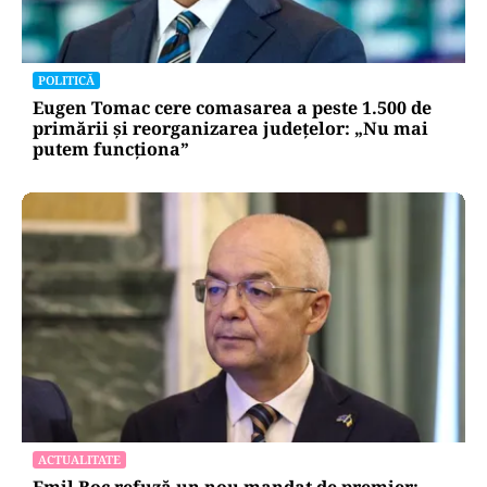
POLITICĂ
Eugen Tomac cere comasarea a peste 1.500 de
primării și reorganizarea județelor: „Nu mai
putem funcționa”
ACTUALITATE
Emil Boc refuză un nou mandat de premier: