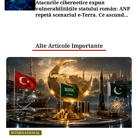
Atacurile cibernetice expun
vulnerabilitățile statului român: ANP
repetă scenariul e‑Terra. Ce ascund
comunicările oficiale și cine răspunde
pentru mentenanța IT a instituțiilor
publice
Alte Articole Importante
INTERNAȚIONAL