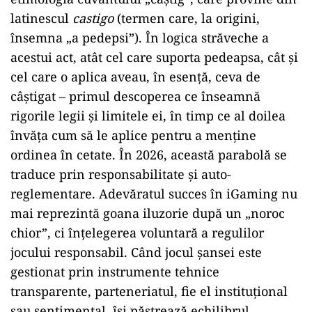
latinescul
castigo
(termen care, la origini,
însemna „a pedepsi”). În logica străveche a
acestui act, atât cel care suporta pedeapsa, cât și
cel care o aplica aveau, în esență, ceva de
câștigat – primul descoperea ce înseamnă
rigorile legii și limitele ei, în timp ce al doilea
învăța cum să le aplice pentru a menține
ordinea în cetate. În 2026, această parabolă se
traduce prin responsabilitate și auto-
reglementare. Adevăratul succes în iGaming nu
mai reprezintă goana iluzorie după un „noroc
chior”, ci înțelegerea voluntară a regulilor
jocului responsabil. Când jocul șansei este
gestionat prin instrumente tehnice
transparente, parteneriatul, fie el instituțional
sau sentimental, își păstrează echilibrul