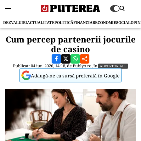
DEZVALUIRI
ACTUALITATE
POLITICĂ
FINANCIAR
ECONOMIE
SOCIAL
OPIN
Cum percep partenerii jocurile
de casino
Publicat: 04 iun. 2026, 14:18, de
Publyo.ro
, în
ADVERTORIALE
Adaugă-ne ca sursă preferată în Google