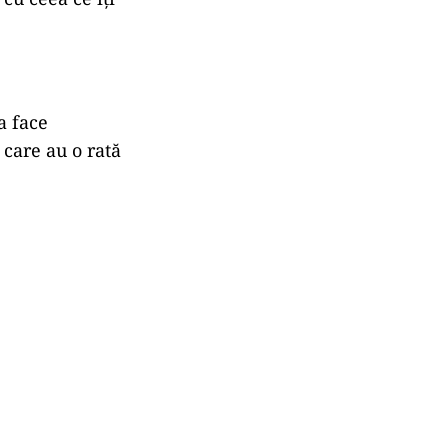
a face
 care au o rată