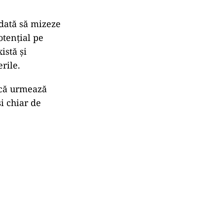
 dată să mizeze
otențial pe
istă și
rile.
n că urmează
și chiar de