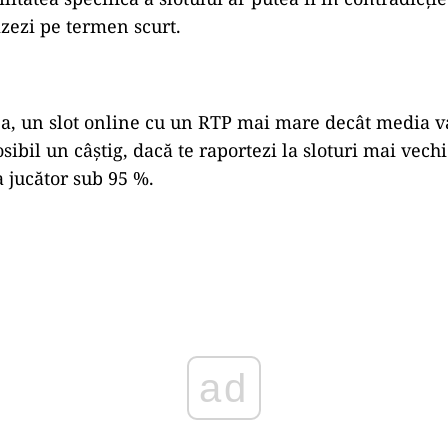
izezi pe termen scurt.
ea, un slot online cu un RTP mai mare decât media v
ibil un câștig, dacă te raportezi la sloturi mai vechi
a jucător sub 95 %.
ad