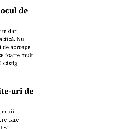
jocul de
nte dar
actică. Nu
ât de aproape
ace foarte mult
 câștig.
ite-uri de
ecenzii
ere care
legi.