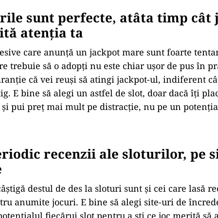
rile sunt perfecte, atâta timp cât 
tă atenția ta
resive care anunță un jackpot mare sunt foarte tenta
re trebuie să o adopți nu este chiar ușor de pus în pr
aranție că vei reuși să atingi jackpot-ul, indiferent c
tig. E bine să alegi un astfel de slot, doar dacă îți pl
 și pui preț mai mult pe distracție, nu pe un potențial
riodic recenzii ale sloturilor, pe s
e
câștigă destul de des la sloturi sunt și cei care lasă r
tru anumite jocuri. E bine să alegi site-uri de încred
potențialul fiecărui slot pentru a ști ce joc merită să a