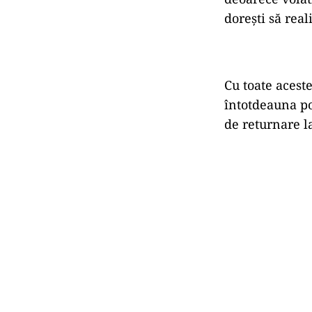
dorești să real
Cu toate acest
întotdeauna pos
de returnare l