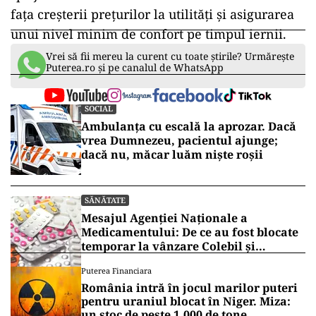
fața creșterii prețurilor la utilități și asigurarea
unui nivel minim de confort pe timpul iernii.
Vrei să fii mereu la curent cu toate știrile? Urmărește
Puterea.ro și pe canalul de WhatsApp
SOCIAL
Ambulanța cu escală la aprozar. Dacă
vrea Dumnezeu, pacientul ajunge;
dacă nu, măcar luăm niște roșii
SĂNĂTATE
Mesajul Agenției Naționale a
Medicamentului: De ce au fost blocate
temporar la vânzare Colebil și
Panzcebil
Puterea Financiara
România intră în jocul marilor puteri
pentru uraniul blocat în Niger. Miza:
un stoc de peste 1.000 de tone