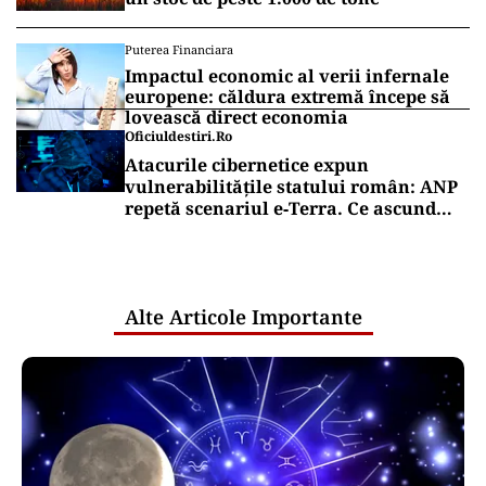
Puterea Financiara
Impactul economic al verii infernale
europene: căldura extremă începe să
lovească direct economia
Oficiuldestiri.ro
Atacurile cibernetice expun
vulnerabilitățile statului român: ANP
repetă scenariul e‑Terra. Ce ascund
comunicările oficiale și cine răspunde
pentru mentenanța IT a instituțiilor
publice
Alte Articole Importante