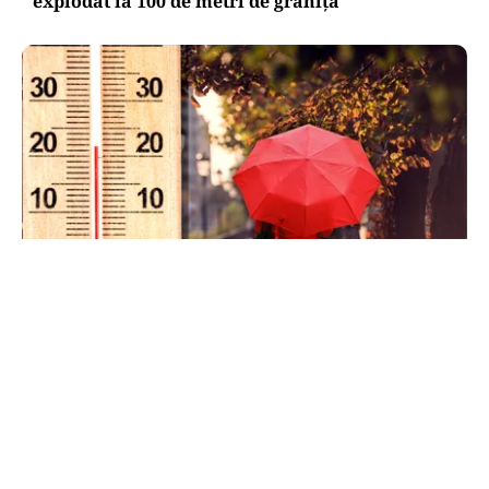
explodat la 100 de metri de graniţă
METEO
Când scad temperaturile în București sub 25 de
grade. Ce arată prognoza pentru septembrie
2026
TOS
Politica Cookies
Protecția Datelor Personale
Despre Noi
Publicitate
Echipa