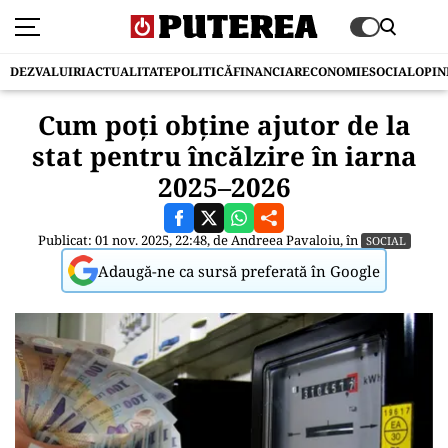
DEZVALUIRI
ACTUALITATE
POLITICĂ
FINANCIAR
ECONOMIE
SOCIAL
OPIN
Cum poți obține ajutor de la
stat pentru încălzire în iarna
2025–2026
Publicat: 01 nov. 2025, 22:48, de
Andreea Pavaloiu
, în
SOCIAL
Adaugă-ne ca sursă preferată în Google