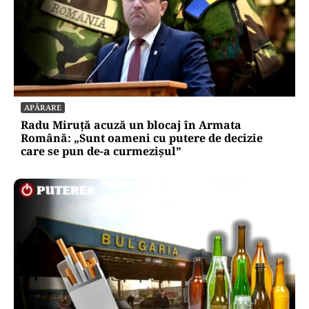
APĂRARE
Radu Miruță acuză un blocaj în Armata
Română: „Sunt oameni cu putere de decizie
care se pun de-a curmezișul”