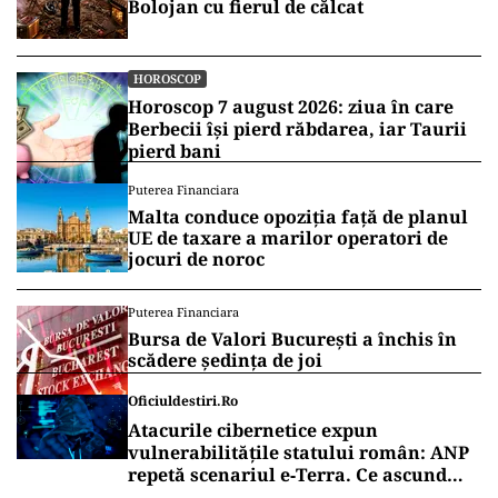
Bolojan cu fierul de călcat
HOROSCOP
Horoscop 7 august 2026: ziua în care
Berbecii își pierd răbdarea, iar Taurii
pierd bani
Puterea Financiara
Malta conduce opoziția față de planul
UE de taxare a marilor operatori de
jocuri de noroc
Puterea Financiara
Bursa de Valori București a închis în
scădere ședința de joi
Oficiuldestiri.ro
Atacurile cibernetice expun
vulnerabilitățile statului român: ANP
repetă scenariul e‑Terra. Ce ascund
comunicările oficiale și cine răspunde