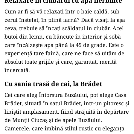
Relaxare în ciubărul cu apă fierbinte
Cum ar fi să vă relaxați într-o baie caldă, sub
cerul înstelat, în plină iarnă? Dacă visați la așa
ceva, trebuie să încați scăldatul în ciubăr. Acel
butoi din lemn, cu băncuțe în interior și sobă
care încălzește apa până la 45 de grade. Este o
experiență tare faină, care ne face să uităm de
absolut toate grijile și care, garantat, merită
încercată.
Cu sania trasă de cai, la Brădet
Cei care aleg Întorsura Buzăului, pot alege Casa
Brădet, situată în satul Brădet, într-un pitoresc și
liniștit amplasament, fiind străjuită în depărtare
de Munții Ciucaș și de apele Buzăului.
Camerele, care îmbină stilul rustic cu eleganța