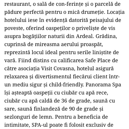
restaurant, o sală de con-ferințe și o parcelă de
pădure perfectă pentru o mică drumeție. Locația
hotelului iese în evidență datorită peisajului de
poveste, oferind oaspeților o priveliște de vis
asupra bogățiilor naturii din Ardeal. Grădina,
cuprinsă de mireasma aerului proaspăt,
reprezintă locul ideal pentru serile liniștite de
vară. Fiind distins cu calificarea Safe Place de
către asociația Visit Covasna, hotelul asigură
relaxarea și divertismentul fiecărui client într-
un mediu sigur și child-friendly. Panorama Spa
își așteaptă oaspeții cu ciubăr cu apă rece,
ciubăr cu apă caldă de 36 de grade, saună cu
sare, saună finlandeză de 90 de grade și
sezlonguri de lemn. Pentru a beneficia de
intimitate, SPA-ul poate fi folosit exclusiv de