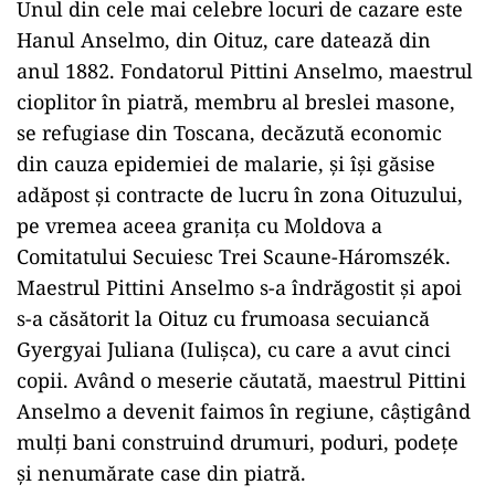
Unul din cele mai celebre locuri de cazare este
Hanul Anselmo, din Oituz, care datează din
anul 1882. Fondatorul Pittini Anselmo, maestrul
cioplitor în piatră, membru al breslei masone,
se refugiase din Toscana, decăzută economic
din cauza epidemiei de malarie, şi își găsise
adăpost şi contracte de lucru în zona Oituzului,
pe vremea aceea graniţa cu Moldova a
Comitatului Secuiesc Trei Scaune-Háromszék.
Maestrul Pittini Anselmo s-a îndrăgostit şi apoi
s-a căsătorit la Oituz cu frumoasa secuiancă
Gyergyai Juliana (Iulişca), cu care a avut cinci
copii. Având o meserie căutată, maestrul Pittini
Anselmo a devenit faimos în regiune, câștigând
mulţi bani construind drumuri, poduri, podeţe
şi nenumărate case din piatră.