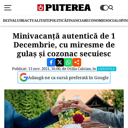
DEZVALUIRI
ACTUALITATE
POLITICĂ
FINANCIAR
ECONOMIE
SOCIAL
OPIN
Minivacanță autentică de 1
Decembrie, cu miresme de
gulaș și cozonac secuiesc
Publicat: 13 nov. 2021, 16:00, de
Otilia Caloian
, în
LIFESTYLE
Adaugă-ne ca sursă preferată în Google