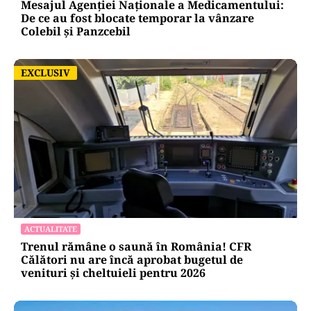
Mesajul Agenției Naționale a Medicamentului:
De ce au fost blocate temporar la vânzare
Colebil și Panzcebil
EXCLUSIV
EXCLUSIV
ACTUALITATE
Trenul rămâne o saună în România! CFR
Călători nu are încă aprobat bugetul de
venituri și cheltuieli pentru 2026