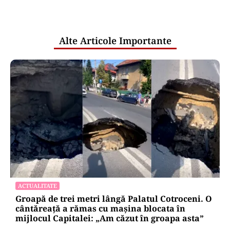
pentru mentenanța IT a instituțiilor
publice
Alte Articole Importante
ACTUALITATE
Groapă de trei metri lângă Palatul Cotroceni. O
cântăreață a rămas cu mașina blocata în
mijlocul Capitalei: „Am căzut în groapa asta”