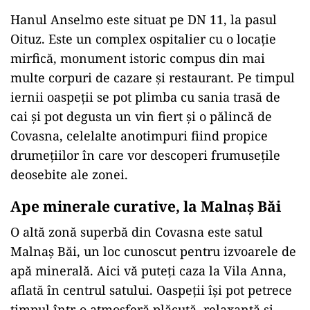
Hanul Anselmo este situat pe DN 11, la pasul
Oituz. Este un complex ospitalier cu o locație
mirfică, monument istoric compus din mai
multe corpuri de cazare și restaurant. Pe timpul
iernii oaspeții se pot plimba cu sania trasă de
cai şi pot degusta un vin fiert şi o pălincă de
Covasna, celelalte anotimpuri fiind propice
drumeţiilor în care vor descoperi frumuseţile
deosebite ale zonei.
Ape minerale curative, la Malnaș Băi
O altă zonă superbă din Covasna este satul
Malnaș Băi, un loc cunoscut pentru izvoarele de
apă minerală. Aici vă puteți caza la Vila Anna,
aflată în centrul satului. Oaspeții își pot petrece
timpul într-o atmosferă plăcută, relaxantă și