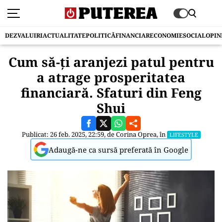
DEZVALUIRI
ACTUALITATE
POLITICĂ
FINANCIAR
ECONOMIE
SOCIAL
OPIN
Cum să-ți aranjezi patul pentru
a atrage prosperitatea
financiară. Sfaturi din Feng
Shui
Publicat: 26 feb. 2025, 22:59, de
Corina Oprea
, în
LIFESTYLE
Adaugă-ne ca sursă preferată în Google