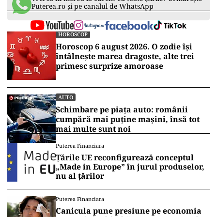
Puterea.ro și pe canalul de WhatsApp
HOROSCOP
Horoscop 6 august 2026. O zodie își
întâlnește marea dragoste, alte trei
primesc surprize amoroase
AUTO
Schimbare pe piața auto: românii
cumpără mai puține mașini, însă tot
mai multe sunt noi
Puterea Financiara
Țările UE reconfigurează conceptul
„Made in Europe” în jurul produselor,
nu al țărilor
Puterea Financiara
Canicula pune presiune pe economia