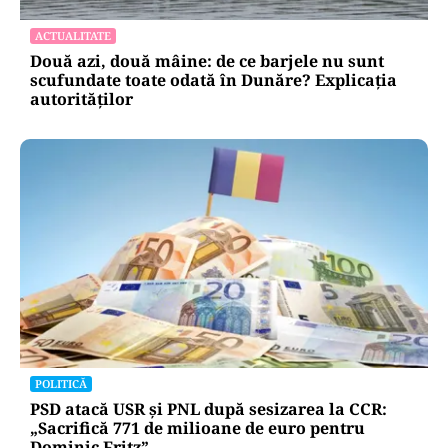
ACTUALITATE
Două azi, două mâine: de ce barjele nu sunt
scufundate toate odată în Dunăre? Explicația
autorităților
POLITICĂ
PSD atacă USR și PNL după sesizarea la CCR:
„Sacrifică 771 de milioane de euro pentru
Dominic Fritz”