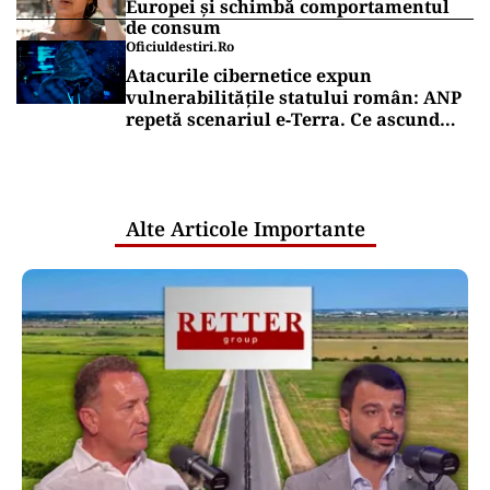
Europei și schimbă comportamentul
de consum
Oficiuldestiri.ro
Atacurile cibernetice expun
vulnerabilitățile statului român: ANP
repetă scenariul e‑Terra. Ce ascund
comunicările oficiale și cine răspunde
pentru mentenanța IT a instituțiilor
publice
Alte Articole Importante