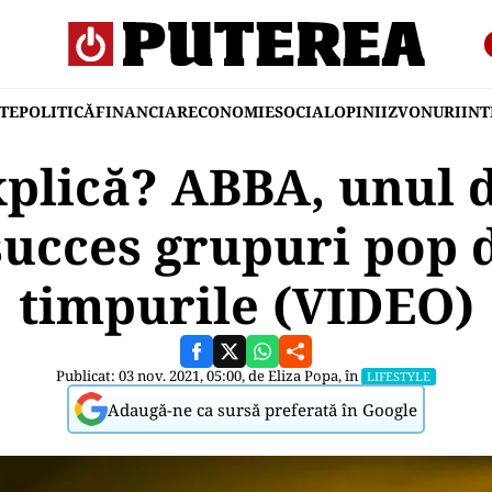
TE
POLITICĂ
FINANCIAR
ECONOMIE
SOCIAL
OPINII
ZVONURI
IN
plică? ABBA, unul d
succes grupuri pop d
timpurile (VIDEO)
Publicat: 03 nov. 2021, 05:00, de
Eliza Popa
, în
LIFESTYLE
Adaugă-ne ca sursă preferată în Google