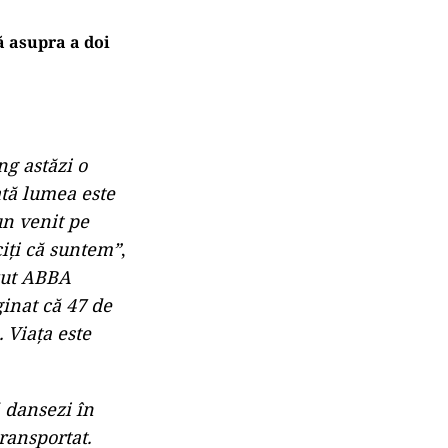
de atâta timp?
ă. Pompierii au
ă asupra a doi