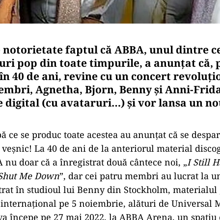
e notorietate faptul că ABBA, unul dintre c
uri pop din toate timpurile, a anunțat că,
în 40 de ani, revine cu un concert revoluți
embri, Agnetha, Bjorn, Benny și Anni-Frid
e digital (cu avataruri…) și vor lansa un n
ă ce se produc toate acestea au anunțat că se despart
eșnic! La 40 de ani de la anteriorul material discog
 nu doar că a înregistrat două cântece noi, „
I Still 
 Shut Me Down
”, dar cei patru membri au lucrat la 
strat în studioul lui Benny din Stockholm, materialul 
l internațional pe 5 noiembrie, alături de Universal
 începe pe 27 mai 2022, la ABBA Arena, un spațiu c