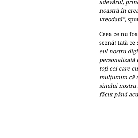
În secolul 21,
1992, și-a tre
Britanie, prim
utilizează has
fără că catalog
Rock N’Roll Ha
îndrăgite melo
ceva timp de 
făcut o pauză 
încheiem. Oame
albume, așa că
adevărul, prin
noastră în crea
vreodată”,
spu