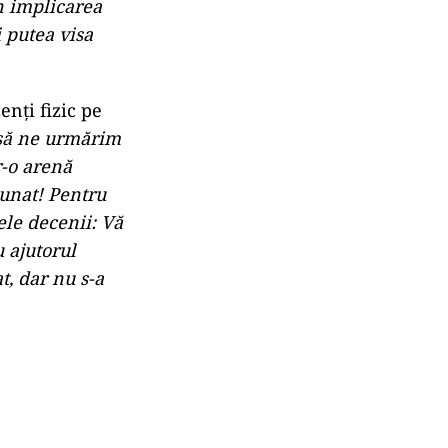
at inițial în
elor din Marea
inutul care
vizualizări,
 introdusă în
e cele mai
5. “
A trecut
de fapt. Am
impul să o
0 de ani între
 spunem
n implicarea
i putea visa