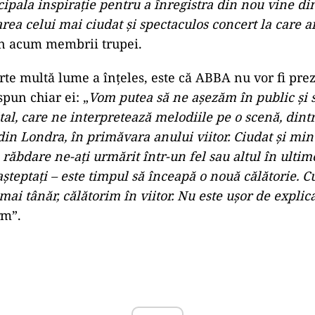
 ABBA este mai populară ca niciodată. ABBA Gold, lans
cut recent cea de-a 1000-a săptămână în topul album
ul album din istorie care a atins această etapă. Conț
htagul #ABBA pe TikTok a atins recent un miliard de 
ul să fie disponibil oficial pe platformă. ABBA a fost
ll of Fame în 2010, iar „Dancing Queen”’, una dintr
dii, a fost adăugată în GRAMMY Hall of Fame, în 201
când am făcut muzică împreună. Aproape 40 de ani, 
în primăvara anului 1982 și acum am decis că este t
nii spun că este o nebunie să aștepți mai mult de 4
 am înregistrat o continuare a „The Visitors”. Ca să
cipala inspirație pentru a înregistra din nou vine di
rea celui mai ciudat și spectaculos concert la care a
n acum membrii trupei.