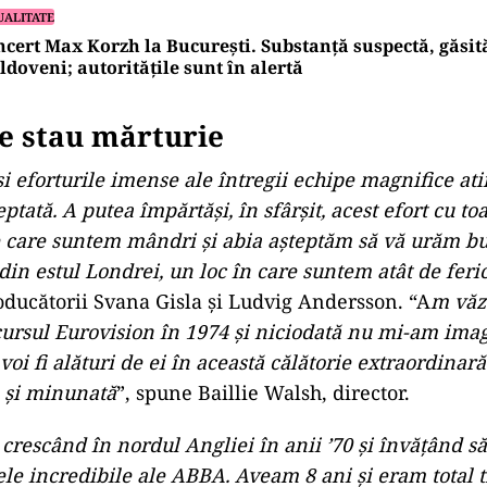
 toată această magie care dăinuie în jurul grupului 
zica lor e minunată, ei sunt minunați, dar cum?
UALITATE
 pe scenă la concertul Max Korzh de pe Arena Național
ns flăcările în fața a zeci de mii de spectatori
UALITATE
cert Max Korzh la București. Substanță suspectă, găsit
doveni; autoritățile sunt în alertă