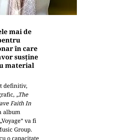
ele mai de
 pentru
onar în care
avor susține
ou material
 definitiv,
rafic,
„The
Have Faith In
un album
„Voyage” va fi
 Music Group.
u o capacitate