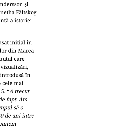
 melodii
vedem pe ringul
irect cu ei de
t de ABBA și
ne fac să dorim
ur și simplu
versal Music
Andersson și
gnetha Fältskog
ntă a istoriei