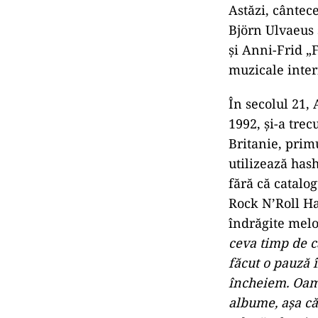
inima ei plină
clasice, mișcă
de dans
”, spu
„
Încă de la înc
mulți ani de a
muzica lor. Cr
să ne parteneri
grozav”
, este 
Group.
Își vor u
Astăzi, cântec
Björn Ulvaeus 
și Anni-Frid „
muzicale inter