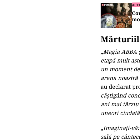
Cum se explică
E adevărat: mu
ACT
Foc
sti
ACT
Con
mol