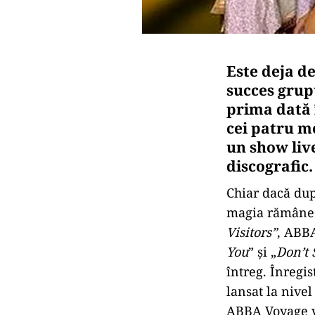
Este deja d
succes grup
prima dată 
cei patru m
un show liv
discografic.
Chiar dacă dup
magia rămâne v
Visitors”
, ABBA
You
” și „
Don’t
întreg. Înregi
lansat la nive
ABBA Voyage va