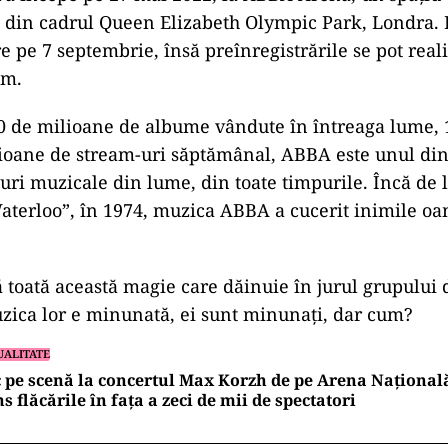
i din cadrul Queen Elizabeth Olympic Park, Londra. B
e pe 7 septembrie, însă preînregistrările se pot real
om.
 de milioane de albume vândute în întreaga lume, 17
lioane de stream-uri săptămânal, ABBA este unul din
uri muzicale din lume, din toate timpurile. Încă de 
Waterloo”, în 1974, muzica ABBA a cucerit inimile o
ad