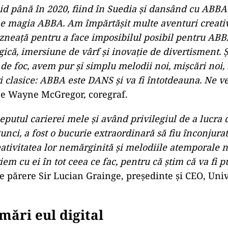
e stau mărturie
 eforturile imense ale întregii echipe magnifice ati
ptată. A putea împărtăși, în sfârșit, acest efort cu t
care suntem mândri și abia așteptăm să vă urăm bu
din estul Londrei, un loc în care suntem atât de feri
oducătorii Svana Gisla și Ludvig Andersson. “A
m văz
ursul Eurovision în 1974 și niciodată nu mi-am imag
voi fi alături de ei în această călătorie extraordinară
 și minunată
”, spune Baillie Walsh, director.
 crescând în nordul Angliei în anii ’70 și învățând s
ele incredibile ale ABBA. Aveam 8 ani și eram total t
d până în 2020, fiind în Suedia și dansând cu ABBA 
 e magia ABBA. Am împărtășit multe aventuri creativ
zneață pentru a face imposibilul posibil pentru AB
ică, imersiune de vârf și inovație de divertisment. Ș