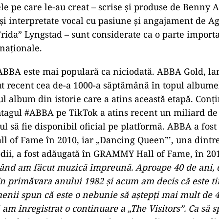
 de foc, avem pur și simplu melodii noi, mișcări noi,
ri clasice: ABBA este DANS și va fi întotdeauna. Ne 
ne Wayne McGregor, coregraf.
eputul carierei mele și având privilegiul de a lucra d
tunci, a fost o bucurie extraordinară să fiu înconjura
eativitatea lor nemărginită și melodiile atemporale 
em cu ei în tot ceea ce fac, pentru că știm că va fi p
de părere Sir Lucian Grainge, președinte și CEO, Uni
rmări eul digital
ele pe care le-au creat – scrise și produse de Benny 
și interpretate vocal cu pasiune și angajament de A
Frida” Lyngstad – sunt considerate ca o parte importa
naționale.