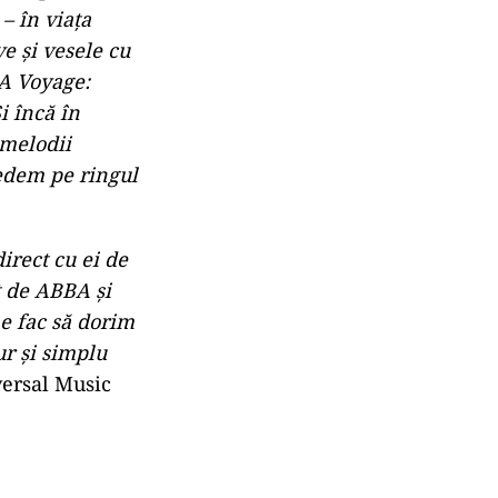
ng astăzi o
oată lumea este
n venit pe
ciți că suntem”
,
ut ABBA
inat că 47 de
. Viața este
ă dansezi în
ransportat.
– în viața
e și vesele cu
BA Voyage:
i încă în