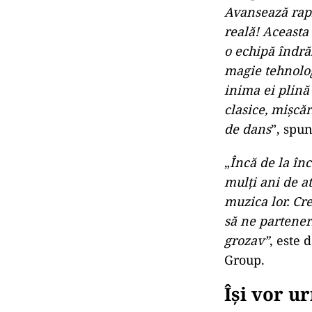
Mărturiil
„
Magia ABBA și
etapă mult aște
un moment de 
arena noastră 
au declarat pr
câștigând conc
ani mai târziu 
uneori ciudată
„
Imaginați-vă:
sală pe cântec
Avansează rapi
reală! Aceasta
o echipă îndră
magie tehnolog