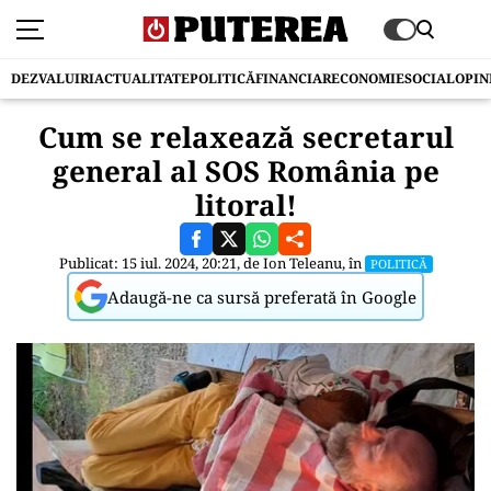
DEZVALUIRI
ACTUALITATE
POLITICĂ
FINANCIAR
ECONOMIE
SOCIAL
OPIN
Cum se relaxează secretarul
general al SOS România pe
litoral!
Publicat: 15 iul. 2024, 20:21, de
Ion Teleanu
, în
POLITICĂ
Adaugă-ne ca sursă preferată în Google