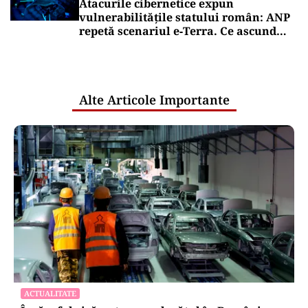
Atacurile cibernetice expun
vulnerabilitățile statului român: ANP
repetă scenariul e‑Terra. Ce ascund
comunicările oficiale și cine răspunde
pentru mentenanța IT a instituțiilor
publice
Alte Articole Importante
ACTUALITATE