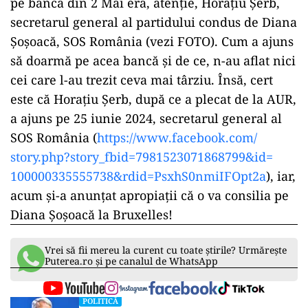
pe banca din 2 Mai era, atenție, Horațiu Șerb,
secretarul general al partidului condus de Diana
Șoșoacă, SOS România (vezi FOTO). Cum a ajuns
să doarmă pe acea bancă și de ce, n-au aflat nici
cei care l-au trezit ceva mai târziu. Însă, cert
este că Horațiu Șerb, după ce a plecat de la AUR,
a ajuns pe 25 iunie 2024, secretarul general al
SOS România (
https://www.facebook.com/
story.php?story_fbid=
7981523071868799&id=
100000335555738&rdid=
PsxhS0nmiIFOpt2a
), iar,
acum și-a anunțat apropiații că o va consilia pe
Diana Șoșoacă la Bruxelles!
Vrei să fii mereu la curent cu toate știrile? Urmărește
Puterea.ro și pe canalul de WhatsApp
POLITICĂ