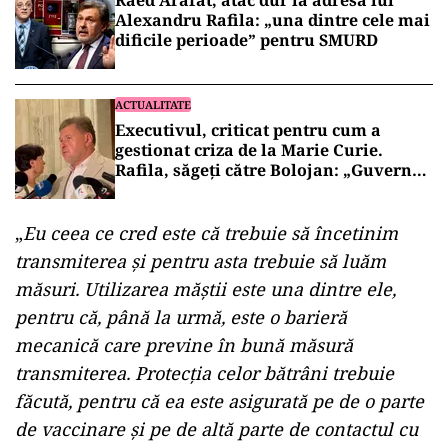
Raed Arafat, atac dur la adresa lui
Alexandru Rafila: „una dintre cele mai
dificile perioade” pentru SMURD
ACTUALITATE
Executivul, criticat pentru cum a
gestionat criza de la Marie Curie.
Rafila, săgeți către Bolojan: „Guvernul
nu a făcut absolut nimic”
„
Eu ceea ce cred este că trebuie să încetinim
transmiterea şi pentru asta trebuie să luăm
măsuri. Utilizarea măştii este una dintre ele,
pentru că, până la urmă, este o barieră
mecanică care previne în bună măsură
transmiterea. Protecţia celor bătrâni trebuie
făcută, pentru că ea este asigurată pe de o parte
de vaccinare şi pe de altă parte de contactul cu