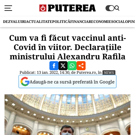
DEZVALUIRI
ACTUALITATE
POLITICĂ
FINANCIAR
ECONOMIE
SOCIAL
OPIN
Cum va fi făcut vaccinul anti-
Covid în viitor. Declarațiile
ministrului Alexandru Rafila
Publicat: 13 ian. 2022, 14:30, de
Puterea.ro
, în
NEWS
Adaugă-ne ca sursă preferată în Google