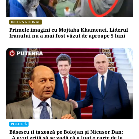
INTERNAȚIONAL
Primele imagini cu Mojtaba Khamenei. Liderul
Iranului nu a mai fost văzut de aproape 5 luni
POLITICĂ
Băsescu îi taxează pe Bolojan și Nicușor Dan:
„A avut grijă să se vadă că a luat o carte de la