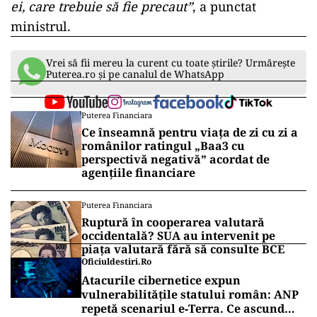
ei, care trebuie să fie precaut”
, a punctat
ministrul.
Vrei să fii mereu la curent cu toate știrile? Urmărește
Puterea.ro și pe canalul de WhatsApp
Puterea Financiara
Ce înseamnă pentru viața de zi cu zi a
românilor ratingul „Baa3 cu
perspectivă negativă” acordat de
agențiile financiare
Puterea Financiara
Ruptură în cooperarea valutară
occidentală? SUA au intervenit pe
piața valutară fără să consulte BCE
Oficiuldestiri.ro
Atacurile cibernetice expun
vulnerabilitățile statului român: ANP
repetă scenariul e‑Terra. Ce ascund