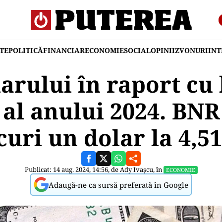
TE
POLITICĂ
FINANCIAR
ECONOMIE
SOCIAL
OPINII
ZVONURI
IN
arului în raport cu 
al anului 2024. BNR 
uri un dolar la 4,51
Publicat: 14 aug. 2024, 14:56, de
Ady Ivașcu
, în
ECONOMIE
Adaugă-ne ca sursă preferată în Google