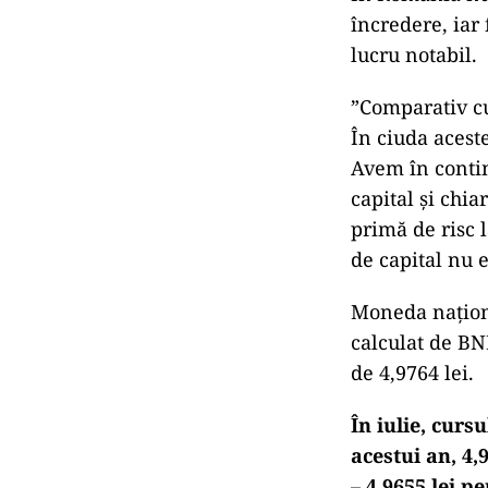
încredere, iar
lucru notabil.
”Comparativ cu
În ciuda aceste
Avem în contin
capital şi chi
primă de risc 
de capital nu 
Moneda naţiona
calculat de BNR
de 4,9764 lei.
În iulie, curs
acestui an, 4,
– 4,9655 lei p