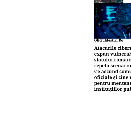
Oficiuldestiri.ro
Atacurile ciber
expun vulnerabi
statului român
repetă scenariu
Ce ascund comu
oficiale și cin
pentru mentena
instituțiilor pu