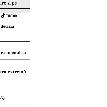
.ro și pe
 decizia
t examenul cu
dura extremă
6%