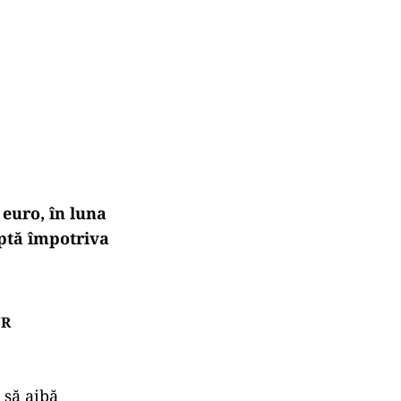
 euro, în luna
uptă împotriva
NR
 să aibă