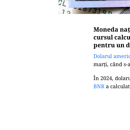
Moneda naţi
cursul calc
pentru un d
Dolarul ameri
marţi, când s-a
În 2024, dolar
BNR
a calculat