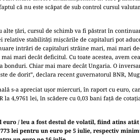
 faptul că nu este scăpat de sub control cursul valut
 alte ţări, cursul de schimb va fi păstrat în continua
i relative stabilităţi mişcările de capitaluri pot aduc
uare intrări de capitaluri străine mari, mai mari dec
ar mai mari decât deficitul. Cu toate acestea, avem c
la bonduri. Chiar mai mare decât Ungaria. O inversar
este de dorit”, declara recent guvernatorul BNR, Mug
lă s-a apreciat uşor miercuri, în raport cu euro, car
 la 4,9761 lei, în scădere cu 0,03 bani faţă de cotaţ
ul euro / leu a fost destul de volatil, fiind atins a
9773 lei pentru un euro pe 5 iulie, respectiv minim
entru un euro pe 16 iulie.