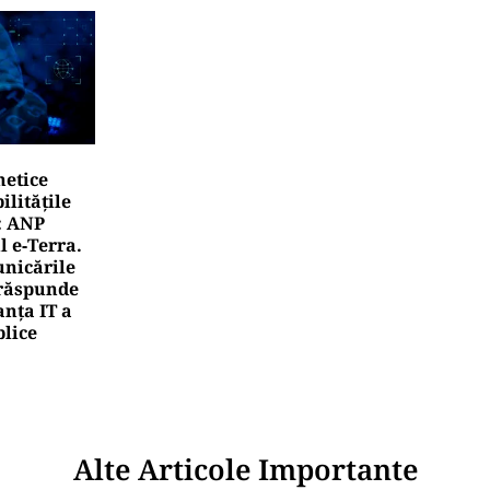
netice
litățile
: ANP
l e‑Terra.
nicările
e răspunde
nța IT a
blice
Alte Articole Importante