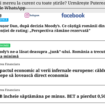
ii mereu la curent cu toate știrile? Urmărește Puterea
 de WhatsApp
ITICĂ
ușor Dan, după decizia Moody’s. Ce câștigă românii din
nției de rating: „Perspectiva rămâne rezervată”
ONOMIE
dy’s ne-a lăsat deasupra „junk”-ului. România a trecu
ta minimă
rea Financiara
pactul economic al verii infernale europene: căl
cepe să lovească direct economia
rea Financiara
B încheie săptămâna pe minus. BET a pierdut 0,5