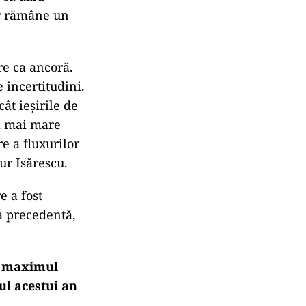
ar rămâne un
re ca ancoră.
e incertitudini.
ât ieşirile de
ea mai mare
e a fluxurilor
ur Isărescu.
e a fost
ia precedentă,
tât maximul
ul acestui an