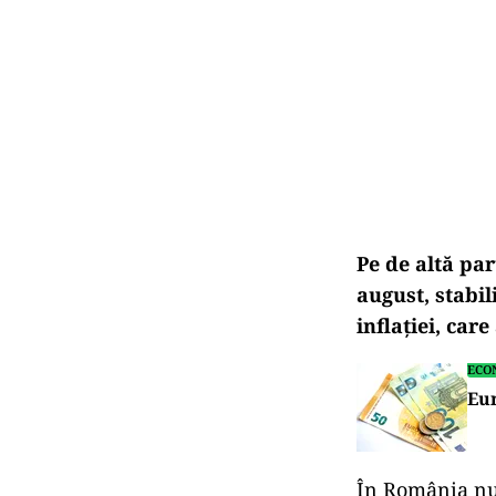
Pe de altă par
august, stabi
inflaţiei, care
ECO
Eur
În România nu 