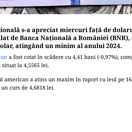
onală s-a apreciat miercuri faţă de dolar
ulat de Banca Naţională a României (BNR), d
olar, atingând un minim al anului 2024.
can
a fost cotat în scădere cu 4,41 bani (-0,97%), com
 situat la 4,5565 lei.
ul american a atins un maxim în raport cu leul pe 16
 un curs de 4,6818 lei.
Play