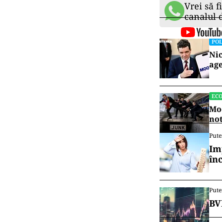
Vrei să f
canalul
POL
Nic
age
EC
Moo
no
Pute
Im
în
Pute
BV