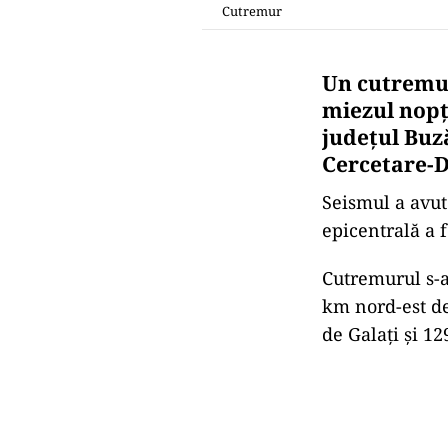
Cutremur
Un cutremur
miezul nopţi
judeţul Buză
Cercetare-D
Seismul a avut
epicentrală a f
Cutremurul s-a
km nord-est de
de Galaţi şi 1