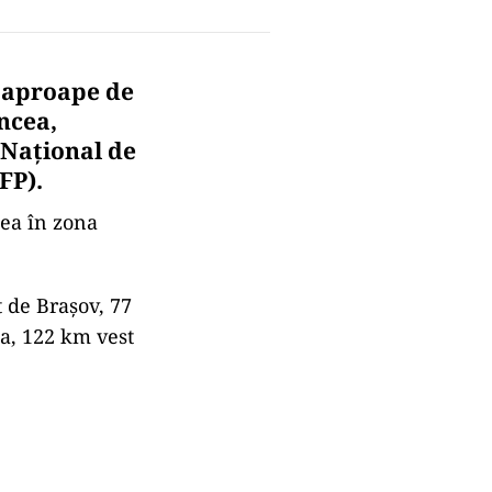
 aproape de
ancea,
 Naţional de
FP).
tea în zona
 de Braşov, 77
la, 122 km vest