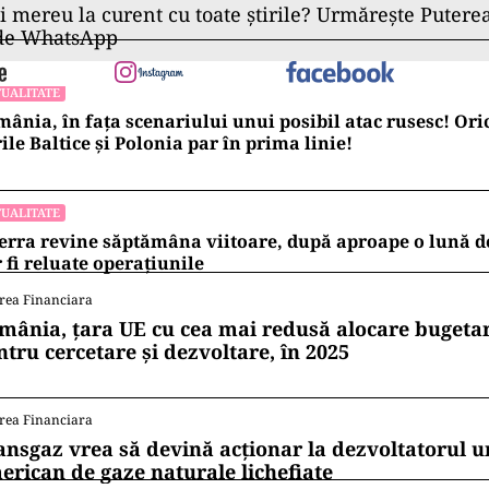
ii mereu la curent cu toate știrile? Urmărește Puterea
 de WhatsApp
UALITATE
ânia, în fața scenariului unui posibil atac rusesc! Oric
ile Baltice și Polonia par în prima linie!
UALITATE
erra revine săptămâna viitoare, după aproape o lună d
 fi reluate operațiunile
rea Financiara
mânia, țara UE cu cea mai redusă alocare bugetar
ntru cercetare și dezvoltare, în 2025
rea Financiara
ansgaz vrea să devină acționar la dezvoltatorul u
erican de gaze naturale lichefiate