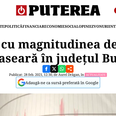
TE
POLITICĂ
FINANCIAR
ECONOMIE
SOCIAL
OPINII
ZVONURI
IN
cu magnitudinea de 
 aseară în județul B
Publicat: 28 feb. 2021, 12:30, de
Aurel Drăgan
, în
ACTUALITATE
Adaugă-ne ca sursă preferată în Google