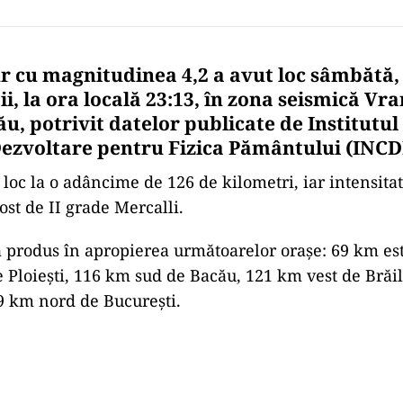
 cu magnitudinea 4,2 a avut loc sâmbătă,
i, la ora locală 23:13, în zona seismică Vr
u, potrivit datelor publicate de Institutul
ezvoltare pentru Fizica Pământului (INCD
 loc la o adâncime de 126 de kilometri, iar intensita
ost de II grade Mercalli.
 produs în apropierea următoarelor oraşe: 69 km est
 Ploieşti, 116 km sud de Bacău, 121 km vest de Brăi
29 km nord de Bucureşti.
Play