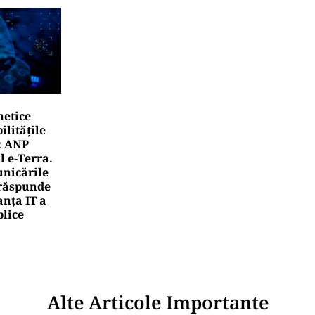
netice
litățile
: ANP
l e‑Terra.
nicările
e răspunde
nța IT a
blice
Alte Articole Importante