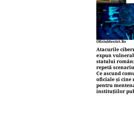
Oficiuldestiri.ro
Atacurile ciber
expun vulnerabi
statului român
repetă scenariu
Ce ascund comu
oficiale și cin
pentru mentena
instituțiilor pu