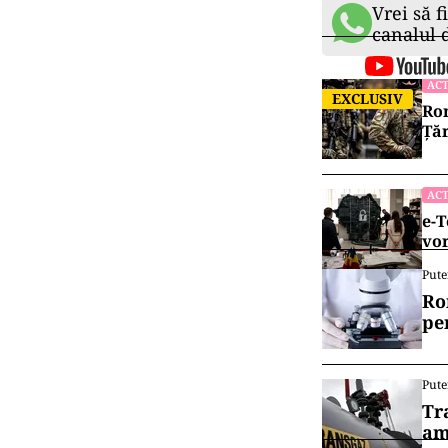
Vrei să f
canalul
ACT
EXCLUSIV
Rom
Țăr
ACT
e-T
vor
Pute
Ro
pe
Pute
Tr
am