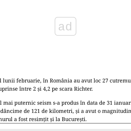
l lunii februarie, în România au avut loc 27 cutremu
rinse între 2 şi 4,2 pe scara Richter.
el mai puternic seism s-a produs în data de 31 ianuari
adâncime de 121 de kilometri, şi a avut o magnitudin
urul a fost resimţit şi la Bucureşti.