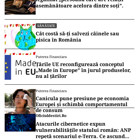
asemănătoare acelora dintre soți”.
SĂNĂTATE
Cât costă să-ți salvezi câinele sau
pisica în România
Puterea Financiara
Țările UE reconfigurează conceptul
„Made in Europe” în jurul produselor,
nu al țărilor
Puterea Financiara
Canicula pune presiune pe economia
Europei și schimbă comportamentul
de consum
Oficiuldestiri.ro
Atacurile cibernetice expun
vulnerabilitățile statului român: ANP
repetă scenariul e‑Terra. Ce ascund