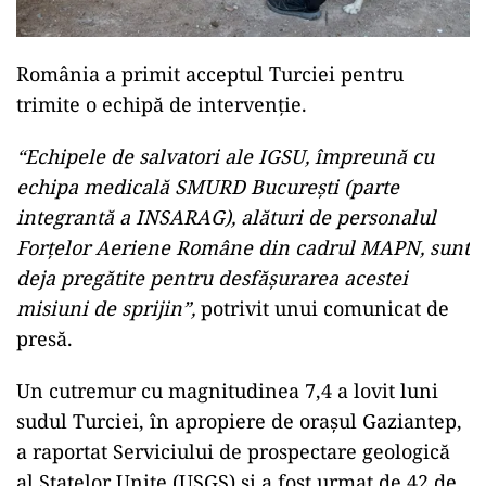
România a primit acceptul Turciei pentru
trimite o echipă de intervenție.
“Echipele de salvatori ale IGSU, împreună cu
echipa medicală SMURD București (parte
integrantă a INSARAG), alături de personalul
Forțelor Aeriene Române din cadrul MAPN, sunt
deja pregătite pentru desfășurarea acestei
misiuni de sprijin”,
potrivit unui comunicat de
presă.
Un cutremur cu magnitudinea 7,4 a lovit luni
sudul Turciei, în apropiere de oraşul Gaziantep,
a raportat Serviciului de prospectare geologică
al Statelor Unite (USGS) și a fost urmat de 42 de