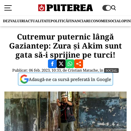
DEZVALUIRI
ACTUALITATE
POLITICĂ
FINANCIAR
ECONOMIE
SOCIAL
OPIN
Cutremur puternic lângă
Gaziantep: Zura și Akim sunt
gata să-i sprijine pe turci!
Publicat: 06 feb. 2023, 10:33, de
Cristian Matache
, în
SOCIAL
Adaugă-ne ca sursă preferată în Google