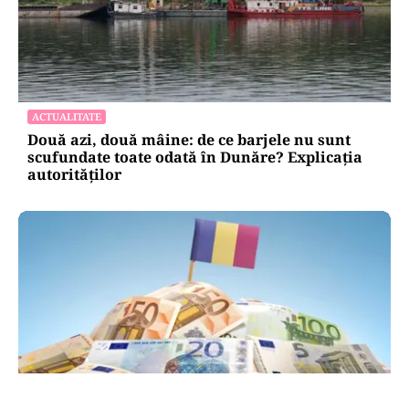
ACTUALITATE
Două azi, două mâine: de ce barjele nu sunt
scufundate toate odată în Dunăre? Explicația
autorităților