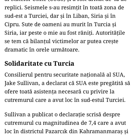
replici. Seismele s-au resimțit în toată zona de
sud-est a Turciei, dar şi în Liban, Siria şi în
Cipru. Sute de oameni au murit în Turcia și
Siria, iar peste o mie au fost răniți. Autoritățile
se tem că bilanțul victimelor ar putea crește
dramatic în orele următoare.
Solidaritate cu Turcia
Consilierul pentru securitate națională al SUA,
Jake Sullivan, a declarat că SUA este pregătită să
ofere toată asistența necesară cu privire la
cutremurul care a avut loc în sud-estul Turciei.
Sullivan a publicat o declarație scrisă despre
cutremurul cu magnitudinea de 7,4 care a avut
loc în districtul Pazarcık din Kahramanmaraș și