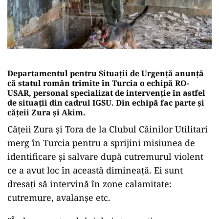
Departamentul pentru Situații de Urgență anunță
că statul român trimit
e
în Turcia o echipă RO-
USAR, personal specializat de intervenție în astfel
de situații din cadrul IGSU. Din echipă fac parte și
cățeii Zura și Akim.
Cățeii Zura și Tora de la Clubul Câinilor Utilitari
merg în Turcia pentru a sprijini misiunea de
identificare și salvare după cutremurul violent
ce a avut loc în această dimineață. Ei sunt
dresați să intervină în zone calamitate:
cutremure, avalanșe etc.