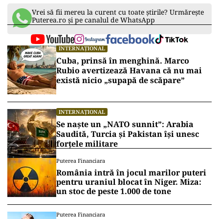
Vrei să fii mereu la curent cu toate știrile? Urmărește
Puterea.ro și pe canalul de WhatsApp
INTERNAȚIONAL
Cuba, prinsă în menghină. Marco
Rubio avertizează Havana că nu mai
există nicio „supapă de scăpare”
INTERNAȚIONAL
Se naște un „NATO sunnit”: Arabia
Saudită, Turcia și Pakistan își unesc
forțele militare
Puterea Financiara
România intră în jocul marilor puteri
pentru uraniul blocat în Niger. Miza:
un stoc de peste 1.000 de tone
Puterea Financiara