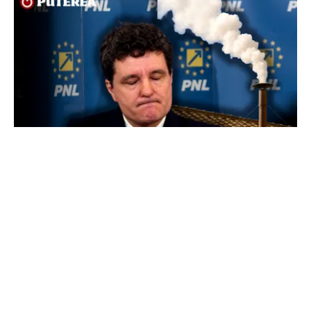
POLITICĂ
Presiune pe Nicușor Dan din partea PNL.
Liberalii cer desemnarea de urgență a unui nou
premier: „Trebuie să iasă fum alb de la
Cotroceni!”
TOS
Politica Cookies
Protecția Datelor Personale
Despre Noi
Publicitate
Echipa