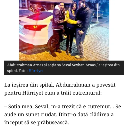
Abdurrahman Arnas și soția sa Seval Seyhan Arnas, la ieșirea din
spital. Foto:
Hürriyet
La ieșirea din spital, Abdurrahman a povestit
pentru Hürriyet cum a trăit cutremurul:
– Soția mea, Seval, m-a trezit că e cutremur… Se
aude un sunet ciudat. Dintr-o dată clădirea a
început să se prăbușească.