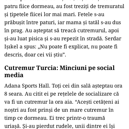
patru fiice dormeau, au fost treziţi de tremuratul
şi ţipetele fiicei lor mai mari. Fetele s-au
prăbușit între paturi, iar mama și tatăl s-au dus
în prag. Au așteptat să treacă cutremurul, apoi
și-au luat pisica și s-au repezit în stradă. Serdar
Işıkel a spus: „Nu poate fi explicat, nu poate fi
descris, doar cei vii știu”.
Cutremur Turcia:
Minciuni pe social
media
Adana Sports Hall. Toți cei din sală așteptau ora
8 seara. Au citit ei pe rețelele de socializare că
va fi un cutremur la ora aia. “Acești cetățeni ai
noștri au fost prinși de un mare cutremur în
timp ce dormeau. Ei trec printr-o traumă
uriașă. Și-au pierdut rudele, unii dintre ei își