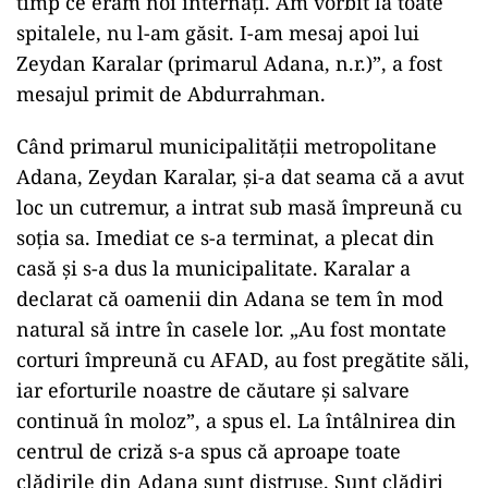
timp ce eram noi internați. Am vorbit la toate
spitalele, nu l-am găsit. I-am mesaj apoi lui
Zeydan Karalar (primarul Adana, n.r.)”, a fost
mesajul primit de Abdurrahman.
Când primarul municipalității metropolitane
Adana, Zeydan Karalar, și-a dat seama că a avut
loc un cutremur, a intrat sub masă împreună cu
soția sa. Imediat ce s-a terminat, a plecat din
casă și s-a dus la municipalitate. Karalar a
declarat că oamenii din Adana se tem în mod
natural să intre în casele lor. „Au fost montate
corturi împreună cu AFAD, au fost pregătite săli,
iar eforturile noastre de căutare și salvare
continuă în moloz”, a spus el. La întâlnirea din
centrul de criză s-a spus că aproape toate
clădirile din Adana sunt distruse. Sunt clădiri