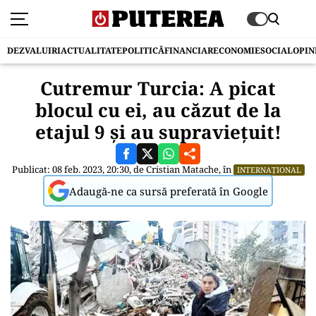
DEZVALUIRI
ACTUALITATE
POLITICĂ
FINANCIAR
ECONOMIE
SOCIAL
OPIN
Cutremur Turcia: A picat
blocul cu ei, au căzut de la
etajul 9 și au supraviețuit!
Publicat: 08 feb. 2023, 20:30, de
Cristian Matache
, în
INTERNAȚIONAL
Adaugă-ne ca sursă preferată în Google