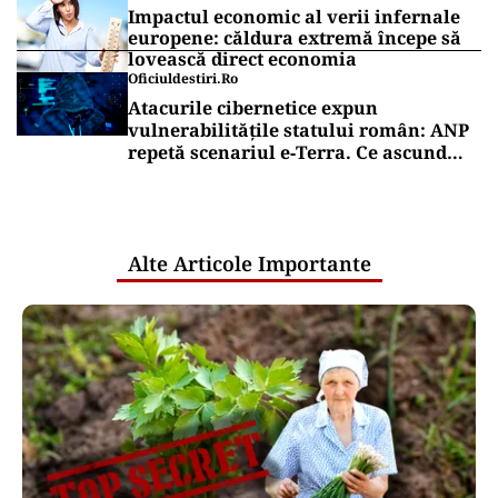
Impactul economic al verii infernale
europene: căldura extremă începe să
lovească direct economia
Oficiuldestiri.ro
Atacurile cibernetice expun
vulnerabilitățile statului român: ANP
repetă scenariul e‑Terra. Ce ascund
comunicările oficiale și cine răspunde
pentru mentenanța IT a instituțiilor
publice
Alte Articole Importante