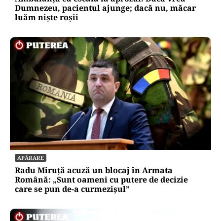
Dumnezeu, pacientul ajunge; dacă nu, măcar
luăm niște roșii
APĂRARE
Radu Miruță acuză un blocaj în Armata
Română: „Sunt oameni cu putere de decizie
care se pun de-a curmezișul”