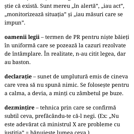
știe că există. Sunt mereu „în alertă”, „iau act”,
„monitorizează situația” și „iau măsuri care se
impun”.
oamenii legii
– termen de PR pentru niște băieți
în uniformă care se pozează la cazuri rezolvate
de întâmplare. În realitate, n-au citit legea, dar
au baston.
declarație
– sunet de umplutură emis de cineva
care vrea să nu spună nimic. Se folosește pentru
a calma, a devia, a minți cu zâmbetul pe buze.
dezmințire
– tehnica prin care se confirmă
subtil ceva, prefăcându-te că-l negi. (Ex: „Nu
este adevărat că ministrul X are probleme cu
justiția” = bănuiește lumea ceva.)