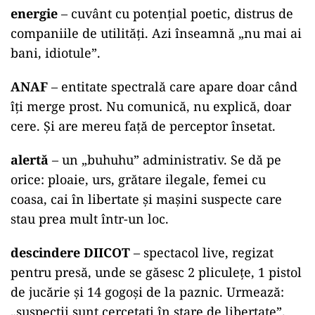
energie
– cuvânt cu potențial poetic, distrus de
companiile de utilități. Azi înseamnă „nu mai ai
bani, idiotule”.
ANAF
– entitate spectrală care apare doar când
îți merge prost. Nu comunică, nu explică, doar
cere. Și are mereu față de perceptor însetat.
alertă
– un „buhuhu” administrativ. Se dă pe
orice: ploaie, urs, grătare ilegale, femei cu
coasa, cai în libertate și mașini suspecte care
stau prea mult într-un loc.
descindere DIICOT
– spectacol live, regizat
pentru presă, unde se găsesc 2 pliculețe, 1 pistol
de jucărie și 14 gogoși de la paznic. Urmează:
„suspecții sunt cercetați în stare de libertate”.