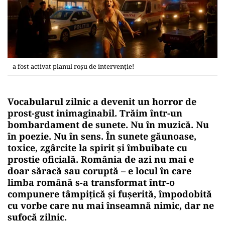
a fost activat planul roșu de intervenție!
Vocabularul zilnic a devenit un horror de
prost-gust inimaginabil. Trăim într-un
bombardament de sunete. Nu în muzică. Nu
în poezie. Nu în sens. În sunete găunoase,
toxice, zgârcite la spirit și îmbuibate cu
prostie oficială. România de azi nu mai e
doar săracă sau coruptă –
e locul în care
limba română s-a transformat într-o
compunere tâmpițică și fușerită, împodobită
cu vorbe care nu mai înseamnă nimic, dar ne
sufocă zilnic.