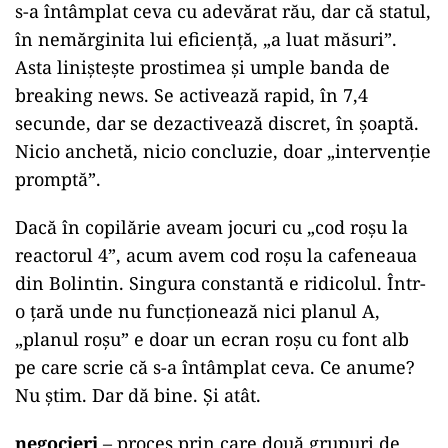
s-a întâmplat ceva cu adevărat rău, dar că statul,
în nemărginita lui eficiență, „a luat măsuri”.
Asta liniștește prostimea și umple banda de
breaking news. Se activează rapid, în 7,4
secunde, dar se dezactivează discret, în șoaptă.
Nicio anchetă, nicio concluzie, doar „intervenție
promptă”.
Dacă în copilărie aveam jocuri cu „cod roșu la
reactorul 4”, acum avem cod roșu la cafeneaua
din Bolintin. Singura constantă e ridicolul. Într-
o țară unde nu funcționează nici planul A,
„planul roșu” e doar un ecran roșu cu font alb
pe care scrie că s-a întâmplat ceva. Ce anume?
Nu știm. Dar dă bine. Și atât.
negocieri
– proces prin care două grupuri de