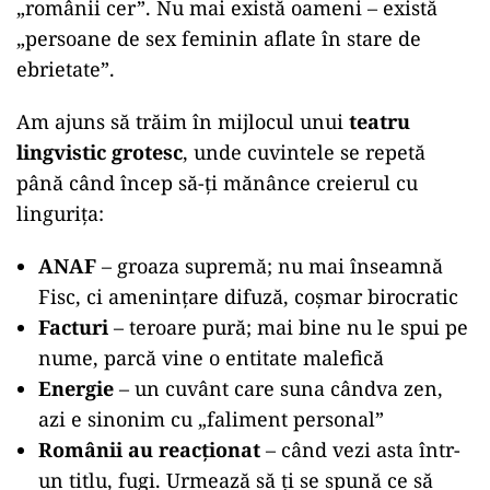
„românii cer”. Nu mai există oameni – există
„persoane de sex feminin aflate în stare de
ebrietate”.
Am ajuns să trăim în mijlocul unui
teatru
lingvistic grotesc
, unde cuvintele se repetă
până când încep să-ți mănânce creierul cu
lingurița:
ANAF
– groaza supremă; nu mai înseamnă
Fisc, ci amenințare difuză, coșmar birocratic
Facturi
– teroare pură; mai bine nu le spui pe
nume, parcă vine o entitate malefică
Energie
– un cuvânt care suna cândva zen,
azi e sinonim cu „faliment personal”
Românii au reacționat
– când vezi asta într-
un titlu, fugi. Urmează să ți se spună ce să