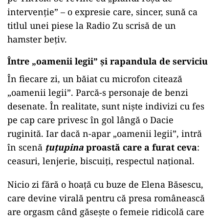
intervenție” – o expresie care, sincer, sună ca
titlul unei piese la Radio Zu scrisă de un
hamster bețiv.
Între „oamenii legii” și rapandula de serviciu
În fiecare zi, un băiat cu microfon citează
„oamenii legii”. Parcă-s personaje de benzi
desenate. În realitate, sunt niște indivizi cu fes
pe cap care privesc în gol lângă o Dacie
ruginită. Iar dacă n-apar „oamenii legii”, intră
în scenă
țuțupina
proastă care a furat ceva
:
ceasuri, lenjerie, biscuiți, respectul național.
Nicio zi fără o hoață cu buze de Elena Băsescu,
care devine virală pentru că presa românească
are orgasm când găsește o femeie ridicolă care