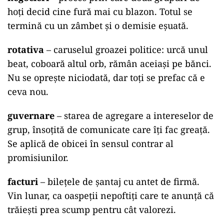
hoți decid cine fură mai cu blazon. Totul se
termină cu un zâmbet și o demisie eșuată.
rotativa
– caruselul groazei politice: urcă unul
beat, coboară altul orb, rămân aceiași pe bănci.
Nu se oprește niciodată, dar toți se prefac că e
ceva nou.
guvernare
– starea de agregare a intereselor de
grup, însoțită de comunicate care îți fac greață.
Se aplică de obicei în sensul contrar al
promisiunilor.
facturi
– bilețele de șantaj cu antet de firmă.
Vin lunar, ca oaspeții nepoftiți care te anunță că
trăiești prea scump pentru cât valorezi.