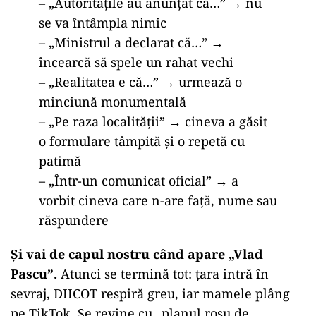
– „
Autoritățile au anunțat că…” → nu
se va întâmpla nimic
– „Ministrul a declarat că…” →
încearcă să spele un rahat vechi
– „Realitatea e că…” → urmează o
minciună monumentală
– „Pe raza localității” → cineva a găsit
o formulare tâmpită și o repetă cu
patimă
– „Într-un comunicat oficial” → a
vorbit cineva care n-are față, nume sau
răspundere
Și vai de capul nostru când apare „Vlad
Pascu”.
Atunci se termină tot: țara intră în
sevraj, DIICOT respiră greu, iar mamele plâng
pe TikTok. Se revine cu „planul roșu de