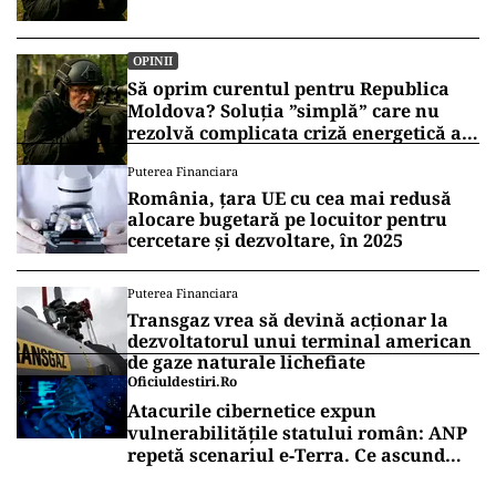
OPINII
Să oprim curentul pentru Republica
Moldova? Soluția ”simplă” care nu
rezolvă complicata criză energetică a
României
Puterea Financiara
România, țara UE cu cea mai redusă
alocare bugetară pe locuitor pentru
cercetare și dezvoltare, în 2025
Puterea Financiara
Transgaz vrea să devină acționar la
dezvoltatorul unui terminal american
de gaze naturale lichefiate
Oficiuldestiri.ro
Atacurile cibernetice expun
vulnerabilitățile statului român: ANP
repetă scenariul e‑Terra. Ce ascund
comunicările oficiale și cine răspunde