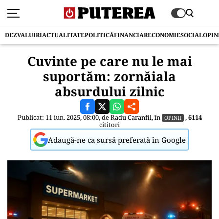
DEZVALUIRI
ACTUALITATE
POLITICĂ
FINANCIAR
ECONOMIE
SOCIAL
OPIN
Cuvinte pe care nu le mai
suportăm: zornăiala
absurdului zilnic
Publicat: 11 iun. 2025, 08:00, de
Radu Caranfil
, în
,
6114
OPINII
cititori
Adaugă-ne ca sursă preferată în Google