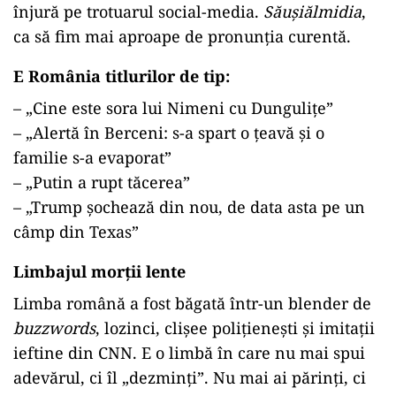
înjură pe trotuarul social-media.
Săușiălmidia
,
ca să fim mai aproape de pronunția curentă.
E România titlurilor de tip:
– „Cine este sora lui Nimeni cu Dungulițe”
– „Alertă în Berceni: s-a spart o țeavă și o
familie s-a evaporat”
– „Putin a rupt tăcerea”
– „Trump șochează din nou, de data asta pe un
câmp din Texas”
Limbajul morții lente
Limba română a fost băgată într-un blender de
buzzwords
, lozinci, clișee polițienești și imitații
ieftine din CNN. E o limbă în care nu mai spui
adevărul, ci îl „dezminți”. Nu mai ai părinți, ci