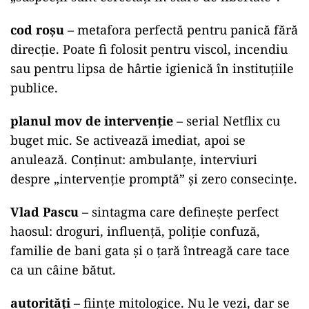
cod roșu
– metafora perfectă pentru panică fără
direcție. Poate fi folosit pentru viscol, incendiu
sau pentru lipsa de hârtie igienică în instituțiile
publice.
planul mov de intervenție
– serial Netflix cu
buget mic. Se activează imediat, apoi se
anulează. Conținut: ambulanțe, interviuri
despre „intervenție promptă” și zero consecințe.
Vlad Pascu
– sintagma care definește perfect
haosul: droguri, influență, poliție confuză,
familie de bani gata și o țară întreagă care tace
ca un câine bătut.
autorități
– ființe mitologice. Nu le vezi, dar se