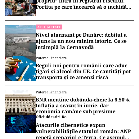
propriu” intră în registrul Fiscului.
Portița pe care încearcă să o închidă
statul
ACTUALITATE
Nivel alarmant pe Dunăre: debitul a
ajuns la un nou minim istoric. Ce se
întâmplă la Cernavodă
Puterea Financiara
Reguli noi pentru românii care aduc
țigări și alcool din UE. Ce cantități pot
transporta și ce amenzi riscă
Puterea Financiara
BNR menține dobânda-cheie la 6,50%.
Inflația a scăzut în iunie, dar
economia rămâne sub presiune
Oficiuldestiri.ro
Atacurile cibernetice expun
vulnerabilitățile statului român: ANP
repetă scenariul e‑Terra. Ce ascund