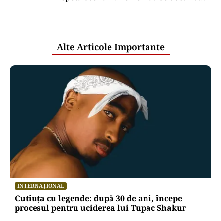
comunicările oficiale și cine răspunde
pentru mentenanța IT a instituțiilor
publice
Alte Articole Importante
INTERNAȚIONAL
Cutiuța cu legende: după 30 de ani, începe
procesul pentru uciderea lui Tupac Shakur