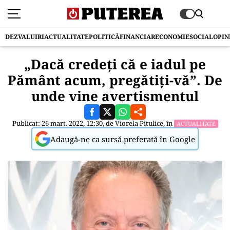
DEZVALUIRI
ACTUALITATE
POLITICĂ
FINANCIAR
ECONOMIE
SOCIAL
OPIN
„Dacă credeți că e iadul pe
Pământ acum, pregătiți-vă”. De
unde vine avertismentul
Publicat: 26 mart. 2022, 12:30, de
Viorela Pitulice
, în
ACTUALITATE
Adaugă-ne ca sursă preferată în Google