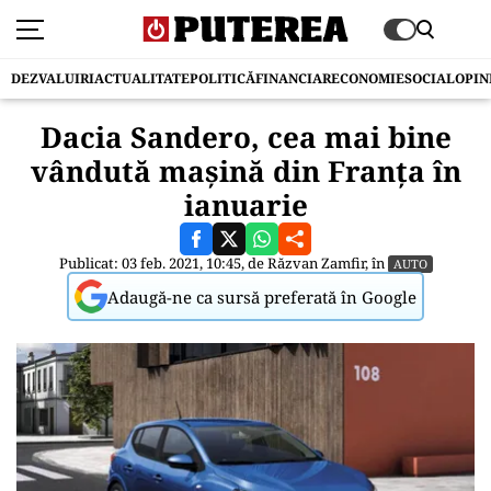
DEZVALUIRI
ACTUALITATE
POLITICĂ
FINANCIAR
ECONOMIE
SOCIAL
OPIN
Dacia Sandero, cea mai bine
vândută mașină din Franța în
ianuarie
Publicat: 03 feb. 2021, 10:45, de
Răzvan Zamfir
, în
AUTO
Adaugă-ne ca sursă preferată în Google