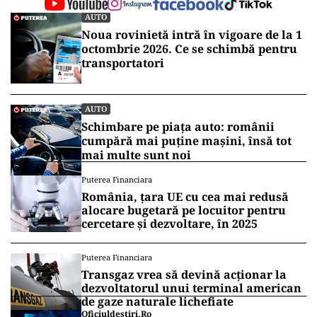
AUTO
Noua rovinietă intră în vigoare de la 1
octombrie 2026. Ce se schimbă pentru
transportatori
AUTO
Schimbare pe piața auto: românii
cumpără mai puține mașini, însă tot
mai multe sunt noi
Puterea Financiara
România, țara UE cu cea mai redusă
alocare bugetară pe locuitor pentru
cercetare și dezvoltare, în 2025
Puterea Financiara
Transgaz vrea să devină acționar la
dezvoltatorul unui terminal american
de gaze naturale lichefiate
Oficiuldestiri.ro