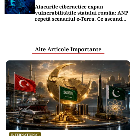
Atacurile cibernetice expun
vulnerabilitățile statului român: ANP
repetă scenariul e‑Terra. Ce ascund
comunicările oficiale și cine răspunde
pentru mentenanța IT a instituțiilor
publice
Alte Articole Importante
INTERNAȚIONAL