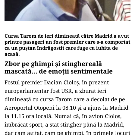
Cursa Tarom de ieri dimineață către Madrid a avut
printre pasageri un fost premier care s-a comportat
ca un puștan îndrăgostit care fuge cu iubita de
acasă.
Zbor pe ghimpi și stinghereală
mascată… de emoții sentimentale
Fostul premier Dacian Cioloș, în prezent
europarlamentar fost USR, a zburat ieri
dimineață cu cursa Tarom care a decolat de pe
Aeroportul Otopeni la 08.10 și a ajuns la Madrid
la 11.15 ora locală. Numai că, în avion Cioloș,
îmbrăcat sport, a stat stingher până la Madrid,
dar cam agitat, cam pe ghimpi, în primele locuri