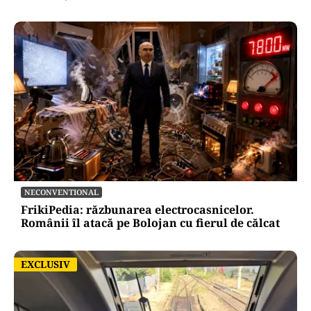
NECONVENTIONAL
FrikiPedia: răzbunarea electrocasnicelor.
Românii îl atacă pe Bolojan cu fierul de călcat
EXCLUSIV
EXCLUSIV