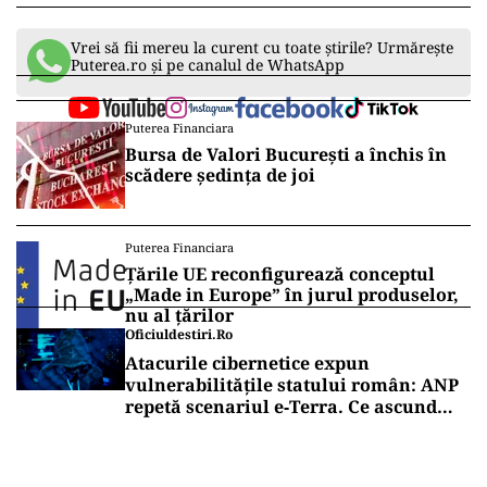
Vrei să fii mereu la curent cu toate știrile? Urmărește
Puterea.ro și pe canalul de WhatsApp
Puterea Financiara
Bursa de Valori București a închis în
scădere ședința de joi
Puterea Financiara
Țările UE reconfigurează conceptul
„Made in Europe” în jurul produselor,
nu al țărilor
Oficiuldestiri.ro
Atacurile cibernetice expun
vulnerabilitățile statului român: ANP
repetă scenariul e‑Terra. Ce ascund
comunicările oficiale și cine răspunde
pentru mentenanța IT a instituțiilor
publice