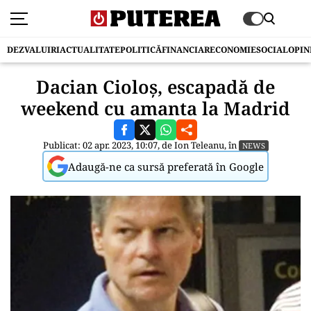
DEZVALUIRI
ACTUALITATE
POLITICĂ
FINANCIAR
ECONOMIE
SOCIAL
OPIN
Dacian Cioloș, escapadă de
weekend cu amanta la Madrid
Publicat: 02 apr. 2023, 10:07, de
Ion Teleanu
, în
NEWS
Adaugă-ne ca sursă preferată în Google