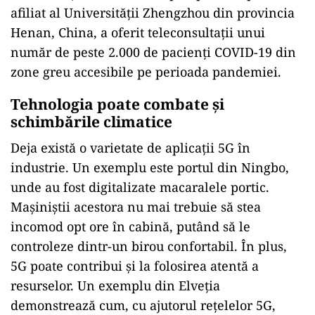
unui videoclip 4K la 360° pe smartphone. De
asemenea, se deschid noi posibilități pentru
companiile din orice domeniu.
Aplicând tehnologia 5G în domeniul medical a
devenit posibilă dezvoltarea unor aplicații
medicale inteligente 5G ce oferă un ajutor
important în controlul pandemiei din China –
precum consultațiile telemedicale, investigațiile
cu ultrasunete la distanță sau roboții medicali
multifuncționali. De exemplu, primul spital
afiliat al Universității Zhengzhou din provincia
Henan, China, a oferit teleconsultații unui
număr de peste 2.000 de pacienți COVID-19 din
zone greu accesibile pe perioada pandemiei.
Tehnologia poate combate și