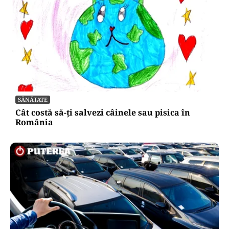
HOROSCOP
Horoscop 6 august 2026. O zodie își întâlnește
marea dragoste, alte trei primesc surprize
amoroase