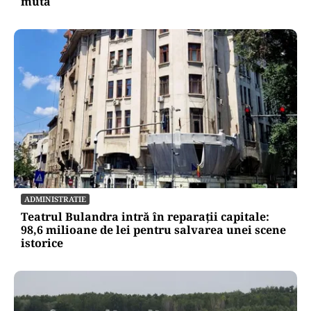
ECONOMIE
Cel mai scump kilowatt e cel pe care nu-l poți
muta