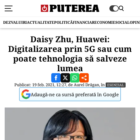
DEZVALUIRI
ACTUALITATE
POLITICĂ
FINANCIAR
ECONOMIE
SOCIAL
OPIN
Daisy Zhu, Huawei:
Digitalizarea prin 5G sau cum
poate tehnologia să salveze
lumea
Publicat: 19 feb. 2021, 12:27, de
Aurel Drăgan
, în
ESENȚIAL
Adaugă-ne ca sursă preferată în Google