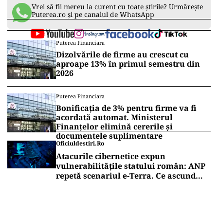
domenii de aplicare vor continua să facă 5G tot
mai puternic și să avanseze și mai mult
digitalizarea industriei.
În afară de Daisy Zhu, mulți reprezentanți bine-
cunoscuți din domenii științifice, politice și
industriale au susținut discursuri în cadrul
Darwin’s Circle și au vorbit despre cum
împreună putem folosi tehnologia pentru binele
comun.
Vrei să fii mereu la curent cu toate știrile? Urmărește
Puterea.ro și pe canalul de WhatsApp
Puterea Financiara
Dizolvările de firme au crescut cu
aproape 13% în primul semestru din
2026