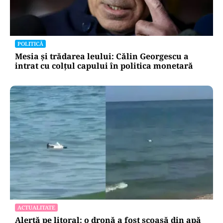
ACTUALITATE
Operațiunea de pe Dunăre întârzie.
Scufundarea barjelor amânată pentru joi.
Reactorul 2 depinde de succesul intervenției
POLITICĂ
Mesia și trădarea leului: Călin Georgescu a
intrat cu colțul capului în politica monetară