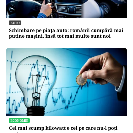
SĂNĂTATE
Cât costă să-ți salvezi câinele sau pisica în
România
AUTO
Schimbare pe piața auto: românii cumpără mai
puține mașini, însă tot mai multe sunt noi