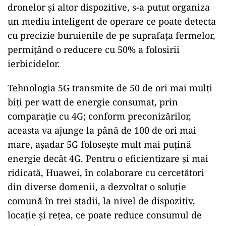
schimbările climatice
Deja există o varietate de aplicații 5G în
industrie. Un exemplu este portul din Ningbo,
unde au fost digitalizate macaralele portic.
Mașiniștii acestora nu mai trebuie să stea
incomod opt ore în cabină, putând să le
controleze dintr-un birou confortabil. În plus,
5G poate contribui și la folosirea atentă a
resurselor. Un exemplu din Elveția
demonstrează cum, cu ajutorul rețelelor 5G,
dronelor și altor dispozitive, s-a putut organiza
un mediu inteligent de operare ce poate detecta
cu precizie buruienile de pe suprafața fermelor,
permițând o reducere cu 50% a folosirii
ierbicidelor.