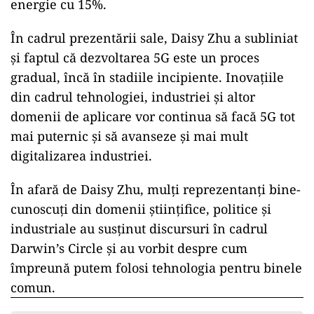
Tehnologia 5G transmite de 50 de ori mai mulți
biți per watt de energie consumat, prin
comparație cu 4G; conform preconizărilor,
aceasta va ajunge la până de 100 de ori mai
mare, așadar 5G folosește mult mai puțină
energie decât 4G. Pentru o eficientizare și mai
ridicată, Huawei, în colaborare cu cercetători
din diverse domenii, a dezvoltat o soluție
comună în trei stadii, la nivel de dispozitiv,
locație și rețea, ce poate reduce consumul de
energie cu 15%.
În cadrul prezentării sale, Daisy Zhu a subliniat
și faptul că dezvoltarea 5G este un proces
gradual, încă în stadiile incipiente. Inovațiile
din cadrul tehnologiei, industriei și altor