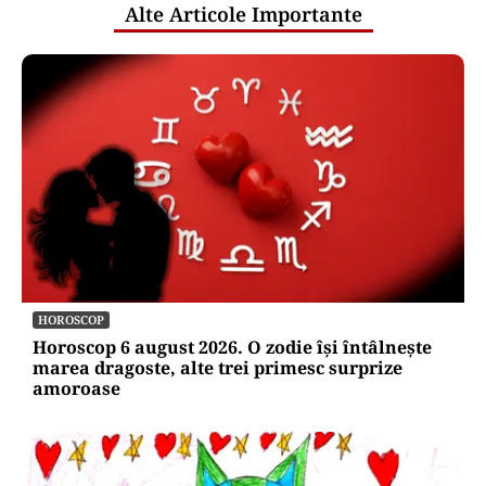
Puterea Financiara
Bonificația de 3% pentru firme va fi
acordată automat. Ministerul
Finanțelor elimină cererile și
documentele suplimentare
Oficiuldestiri.ro
Atacurile cibernetice expun
vulnerabilitățile statului român: ANP
repetă scenariul e‑Terra. Ce ascund
comunicările oficiale și cine răspunde
pentru mentenanța IT a instituțiilor
publice
Alte Articole Importante