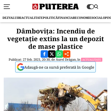
DEZVALUIRI
ACTUALITATE
POLITICĂ
FINANCIAR
ECONOMIE
SOCIAL
OPIN
Dâmbovița: Incendiu de
vegetație extins la un depozit
de mase plastice
Publicat: 27 feb. 2021, 20:30, de
Aurel Drăgan
, în
ACTUALITATE
Adaugă-ne ca sursă preferată în Google