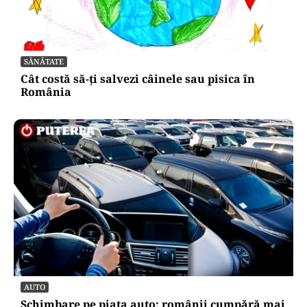
HOROSCOP
Horoscop 6 august 2026. O zodie își întâlnește
marea dragoste, alte trei primesc surprize
amoroase
SĂNĂTATE
Cât costă să-ți salvezi câinele sau pisica în
România