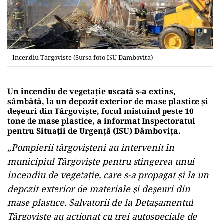
Incendiu Targoviste (Sursa foto ISU Dambovita)
Un incendiu de vegetaţie uscată s-a extins,
sâmbătă, la un depozit exterior de mase plastice şi
deşeuri din Târgovişte, focul mistuind peste 10
tone de mase plastice, a informat Inspectoratul
pentru Situaţii de Urgenţă (ISU) Dâmboviţa.
„Pompierii târgovişteni au intervenit în
municipiul Târgovişte pentru stingerea unui
incendiu de vegetaţie, care s-a propagat şi la un
depozit exterior de materiale şi deşeuri din
mase plastice. Salvatorii de la Detaşamentul
Târgovişte au acţionat cu trei autospeciale de