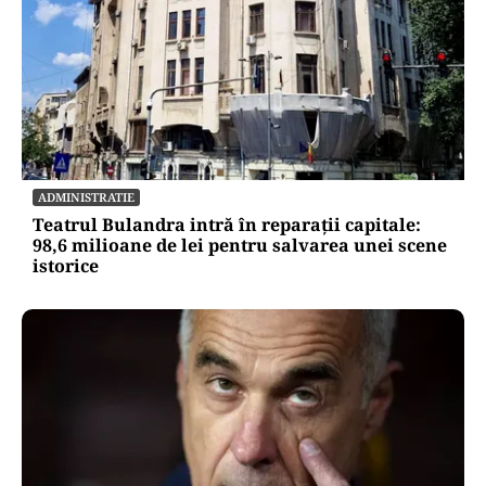
ECONOMIE
Cel mai scump kilowatt e cel pe care nu-l poți
muta