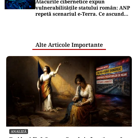
Scufundarea barjelor amânată pentru
joi. Reactorul 2 depinde de succesul
intervenției
Puterea Financiara
Dizolvările de firme au crescut cu
aproape 13% în primul semestru din
2026
Puterea Financiara
Bonificația de 3% pentru firme va fi
acordată automat. Ministerul
Finanțelor elimină cererile și
documentele suplimentare
Oficiuldestiri.ro
Atacurile cibernetice expun
vulnerabilitățile statului român: ANP
repetă scenariul e‑Terra. Ce ascund
comunicările oficiale și cine răspunde
pentru mentenanța IT a instituțiilor
publice
Alte Articole Importante