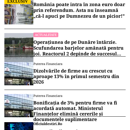
„Atenţie, cetăţeni! Nu mai daţi foc vegetaţiei
uscate! Conştientizaţi faptul că aceste incendii
de vegetaţie reprezintă un pericol pentru viaţă,
bunuri şi mediu
”, avertizează ISU Dâmboviţa.
Vrei să fii mereu la curent cu toate știrile? Urmărește
Puterea.ro și pe canalul de WhatsApp
ACTUALITATE
EXCLUSIV
România poate intra în zona euro doar
prin referendum. Asta nu înseamnă
„că-l apuci pe Dumnezeu de un picior!”
ACTUALITATE
Operațiunea de pe Dunăre întârzie.