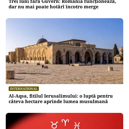
ANALIZĂ
Trei luni fără Guvern: România funcționează,
dar nu mai poate hotărî încotro merge