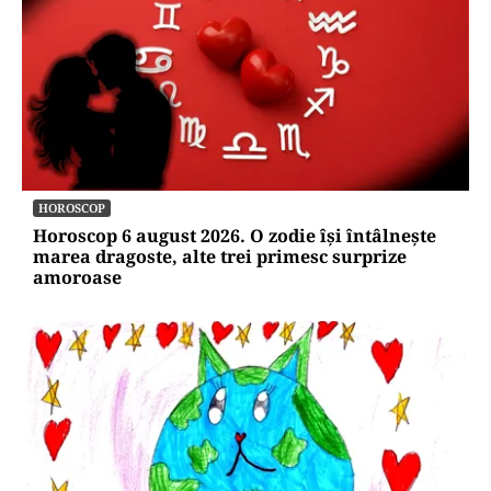
INTERNAȚIONAL
Al-Aqsa, fitilul Ierusalimului: o luptă pentru
câteva hectare aprinde lumea musulmană