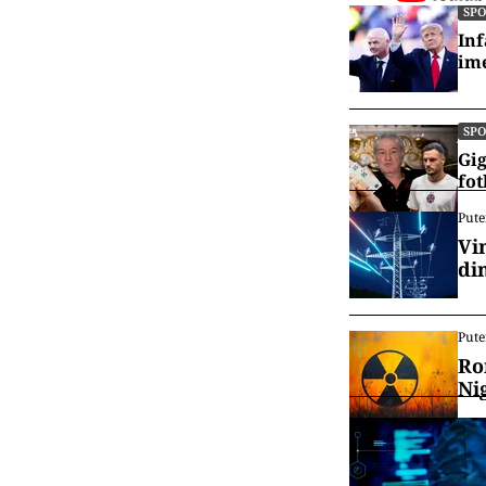
SP
Inf
ime
SP
Gig
fot
Pute
Vi
di
Pute
Ro
Ni