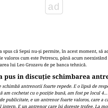
 a spus că Sepsi nu-și permite, în acest moment, să 
de valoros cum este Petrescu, până acum neexistând 
rea lui Leo Grozavu de pe banca tehnică.
-a pus in discuție schimbarea antr
e schimbă antrenorii foarte repede. E o lipsă de resp
ă am cochetat cu o poziție bună, am fost pe locul 4
e publicitate, e un antrenor foarte valoros, care a câ
 intern. E un antrenor care își dorește trofee. La m