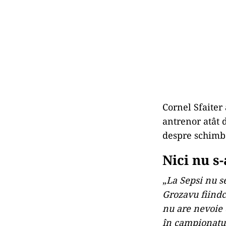
Cornel Sfaiter
antrenor atât 
despre schimba
Nici nu s
„
La Sepsi nu s
Grozavu fiindc
nu are nevoie d
în campionatul