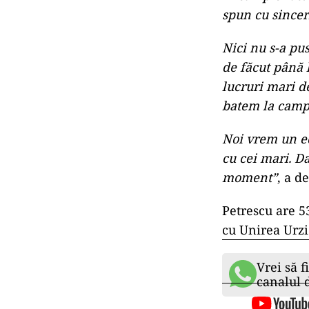
spun cu sincer
Nici nu s-a pu
de făcut până l
lucruri mari d
batem la camp
Noi vrem un ec
cu cei mari. D
moment”
, a d
Petrescu are 5
cu Unirea Urzic
Vrei să f
canalul