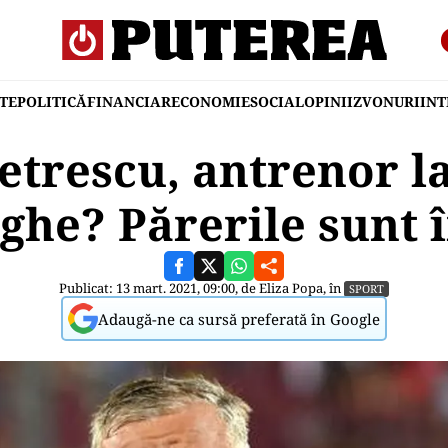
TE
POLITICĂ
FINANCIAR
ECONOMIE
SOCIAL
OPINII
ZVONURI
IN
etrescu, antrenor la
ghe? Părerile sunt 
Publicat: 13 mart. 2021, 09:00, de
Eliza Popa
, în
SPORT
Adaugă-ne ca sursă preferată în Google