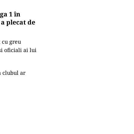
ga 1 în
 a plecat de
t cu greu
 oficiali ai lui
a clubul ar