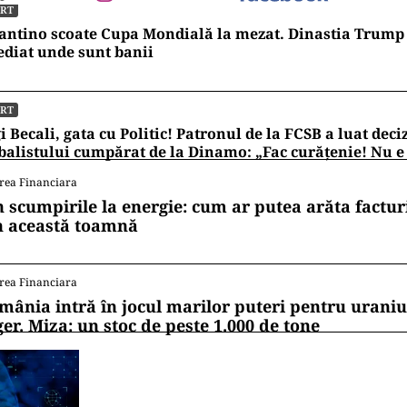
ORT
antino scoate Cupa Mondială la mezat. Dinastia Trump 
diat unde sunt banii
ORT
i Becali, gata cu Politic! Patronul de la FCSB a luat deci
balistului cumpărat de la Dinamo: „Fac curățenie! Nu e
rea Financiara
n scumpirile la energie: cum ar putea arăta factur
n această toamnă
rea Financiara
mânia intră în jocul marilor puteri pentru uraniul
ger. Miza: un stoc de peste 1.000 de tone