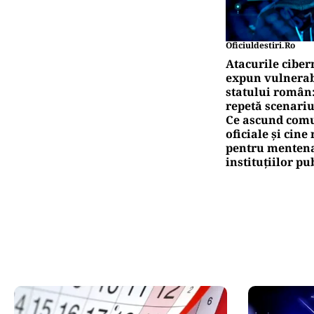
Oficiuldestiri.ro
Atacurile ciber
expun vulnerabi
statului român
repetă scenariu
Ce ascund comu
oficiale și cin
pentru mentena
instituțiilor pu