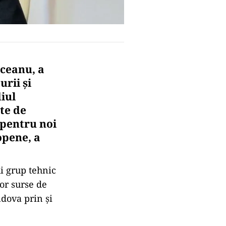
lceanu, a
urii şi
iul
te de
 pentru noi
opene, a
ui grup tehnic
or surse de
ldova prin şi