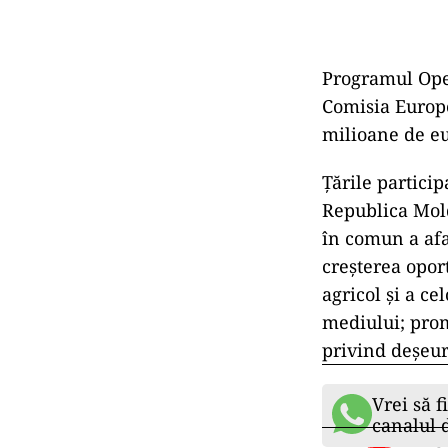
Programul Ope
Comisia Europe
milioane de eu
Ţările partici
Republica Mold
în comun a afac
creşterea opor
agricol şi a c
mediului; pro
privind deşeur
Vrei să f
canalul