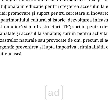
tuţională în educaţie pentru creşterea accesului la e
aţiei; promovare şi suport pentru cercetare şi inovar
atrimoniului cultural şi istoric; dezvoltarea infrast
frontalieră şi a infrastructurii TIC; sprijin pentru d
sănătate şi accesul la sănătate; sprijin pentru activi
zastrelor naturale sau provocate de om, precum şi 
urgenţă; prevenirea şi lupta împotriva criminalităţii 
iţienească.
ad