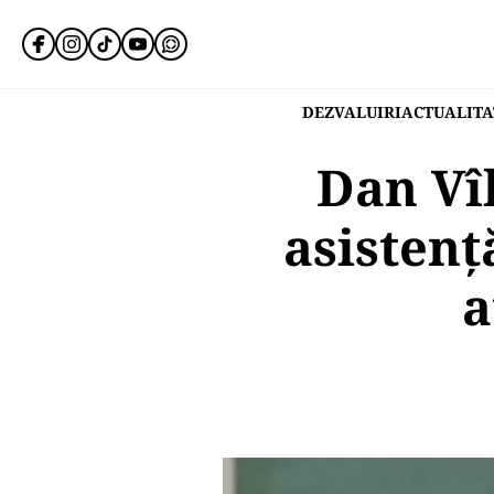
DEZVALUIRI
ACTUALITA
Dan Vî
asistenț
a