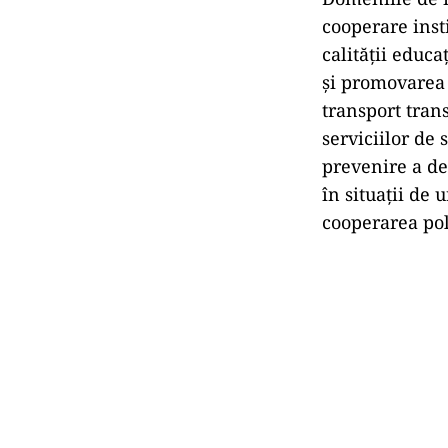
cooperare insti
calităţii educ
şi promovarea p
transport trans
serviciilor de 
prevenire a de
în situaţii de 
cooperarea pol