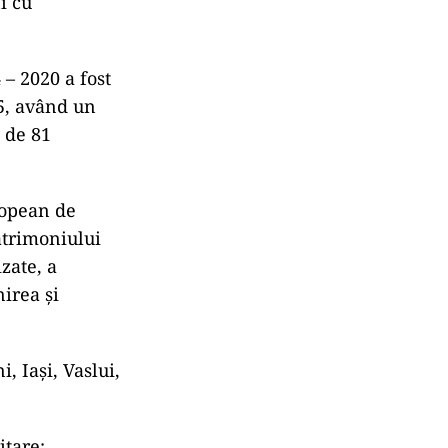
i cu
 2020 a fost
5, având un
 de 81
ropean de
atrimoniului
zate, a
nirea şi
, Iaşi, Vaslui,
itare: