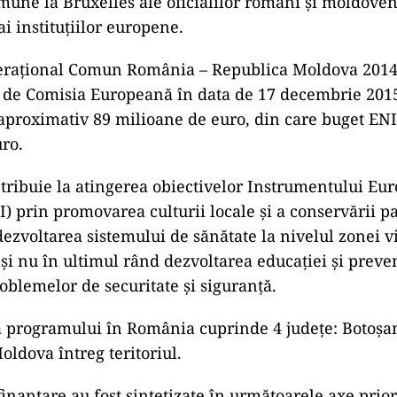
mune la Bruxelles ale oficialilor români şi moldoven
i instituţiilor europene.
raţional Comun România – Republica Moldova 2014 –
l de Comisia Europeană în data de 17 decembrie 201
 aproximativ 89 milioane de euro, din care buget ENI
ro.
ribuie la atingerea obiectivelor Instrumentului Eu
I) prin promovarea culturii locale şi a conservării p
dezvoltarea sistemului de sănătate la nivelul zonei vi
 şi nu în ultimul rând dezvoltarea educaţiei şi preve
blemelor de securitate şi siguranţă.
 a programului în România cuprinde 4 judeţe: Botoşani
Moldova întreg teritoriul.
inanţare au fost sintetizate în următoarele axe prior