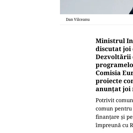
Dan Vilceanu
Ministrul In
discutat joi
Dezvoltării
programelor
Comisia Eur
proiecte co
anunţat joi 
Potrivit comuni
comun pentru o
finanţare şi p
împreună cu 