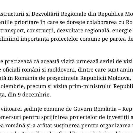
astructurii şi Dezvoltării Regionale din Republica M
niile prioritare în care se doreşte colaborarea cu 
ransport, construcţii, dezvoltare regională, energie 
bliniind importanţa proiectelor comune pe partea d
e precizează că această vizită urmează seriei de vizit
e oficiali români şi moldoveni, dintre care sunt amint
uată în România de preşedintele Republicii Moldova
noiembrie, precum şi vizita prim-ministrului Republ
iţa, din 9 decembrie.
a viitoarei şedinţe comune de Guvern România – Rep
mersuri pentru sprijinirea proiectelor de investiţii 
a română şi-a arătat susţinerea pentru organizarea