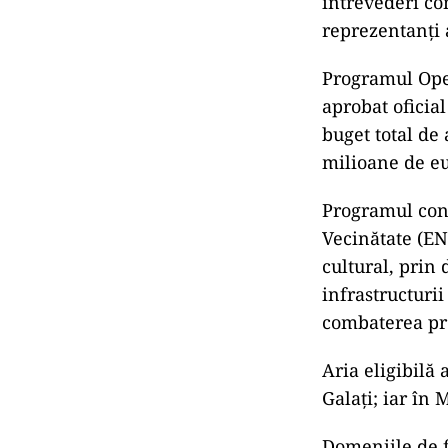
întrevederi co
reprezentanţi a
Programul Ope
aprobat oficia
buget total de
milioane de eu
Programul cont
Vecinătate (EN
cultural, prin 
infrastructurii
combaterea pro
Aria eligibilă
Galaţi; iar în 
Domeniile de f