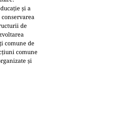
ducaţie şi a
e; conservarea
ructurii de
ezvoltarea
tăţi comune de
acţiuni comune
organizate şi