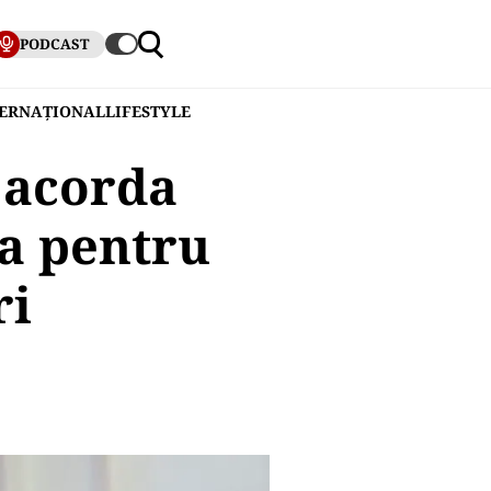
PODCAST
TERNAȚIONAL
LIFESTYLE
 acorda
va pentru
ri