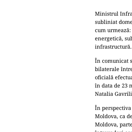
Ministrul Infr
subliniat dome
cum urmează: t
energetică, su
infrastructură.
În comunicat s
bilaterale într
oficială efect
în data de 23 
Natalia Gavril
În perspectiv
Moldova, ca de
Moldova, parte