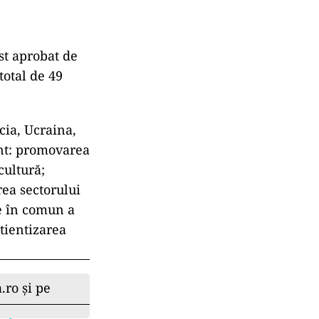
t aprobat de
otal de 49
cia, Ucraina,
unt: promovarea
cultură;
rea sectorului
re în comun a
tientizarea
.ro și pe