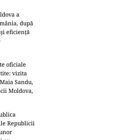
oldova a
România, după
şi eficienţă
e
e oficiale
ite: vizita
, Maia Sandu,
icii Moldova,
ublica
ale Republicii
 unor