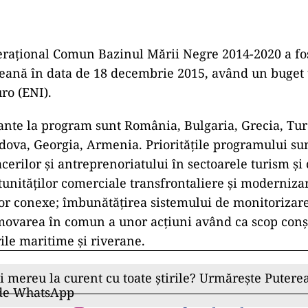
raţional Comun Bazinul Mării Negre 2014-2020 a fos
ană în data de 18 decembrie 2015, având un buget t
ro (ENI).
pante la program sunt România, Bulgaria, Grecia, Tur
ova, Georgia, Armenia. Priorităţile programului s
erilor şi antreprenoriatului în sectoarele turism şi 
tunităţilor comerciale transfrontaliere şi moderniza
elor conexe; îmbunătăţirea sistemului de monitoriza
movarea în comun a unor acţiuni având ca scop conş
ile maritime şi riverane.
ii mereu la curent cu toate știrile? Urmărește Puterea
 de WhatsApp