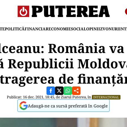
TE
POLITICĂ
FINANCIAR
ECONOMIE
SOCIAL
OPINII
ZVONURI
IN
lceanu: România va
ă Republicii Moldo
tragerea de finanță
Publicat: 16 dec. 2021, 18:45, de
Ziarul Puterea
, în
INTERNAȚIONAL
Adaugă-ne ca sursă preferată în Google