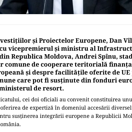
vestiţiilor şi Proiectelor Europene, Dan Vî
 cu vicepremierul şi ministru al Infrastruct
 din Republica Moldova, Andrei Spînu, stad
 comune de cooperare teritorială finanţa
opeană şi despre facilităţile oferite de UE
mune care pot fi susţinute din fonduri eur
ministerul de resort.
catului, cei doi oficiali au convenit constituirea un
ferirea de expertiză în domeniul accesării diversel
entru susţinerea integrării europene a Republicii Mo
România.