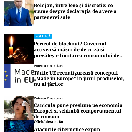
Bolojan, între lege și discreție: ce
spune despre declarația de avere a
partenerei sale
POLITICĂ
Pericol de blackout? Guvernul
activează măsurile de criză și
pregătește limitarea consumului de
energie
Puterea Financiara
Țările UE reconfigurează conceptul
„Made in Europe” în jurul produselor,
nu al țărilor
Puterea Financiara
Canicula pune presiune pe economia
Europei și schimbă comportamentul
de consum
Oficiuldestiri.ro
Atacurile cibernetice expun