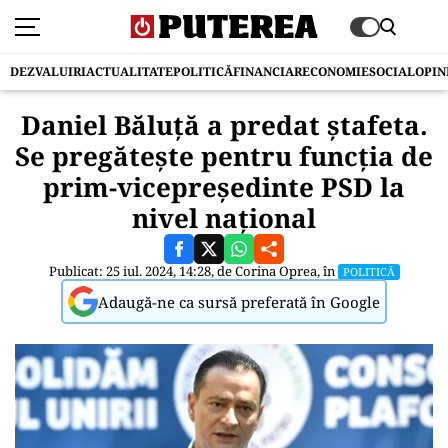
DEZVALUIRI
ACTUALITATE
POLITICĂ
FINANCIAR
ECONOMIE
SOCIAL
OPIN
Daniel Băluță a predat ștafeta.
Se pregătește pentru funcția de
prim-vicepreședinte PSD la
nivel național
Publicat: 25 iul. 2024, 14:28, de
Corina Oprea
, în
POLITICĂ
Adaugă-ne ca sursă preferată în Google