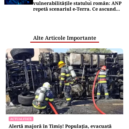
vulnerabilitățile statului român: ANP
repetă scenariul e‑Terra. Ce ascund
comunicările oficiale și cine răspunde
pentru mentenanța IT a instituțiilor
publice
Alte Articole Importante
ACTUALITATE
Alertă majoră în Timiș! Populația, evacuată