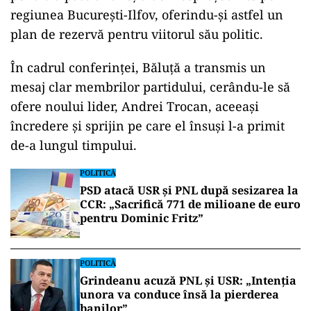
regiunea București-Ilfov, oferindu-și astfel un
plan de rezervă pentru viitorul său politic.
În cadrul conferinței, Băluță a transmis un
mesaj clar membrilor partidului, cerându-le să
ofere noului lider, Andrei Trocan, aceeași
încredere și sprijin pe care el însuși l-a primit
de-a lungul timpului.
POLITICĂ
PSD atacă USR și PNL după sesizarea la
CCR: „Sacrifică 771 de milioane de euro
pentru Dominic Fritz”
POLITICĂ
Grindeanu acuză PNL și USR: „Intenția
unora va conduce însă la pierderea
banilor”